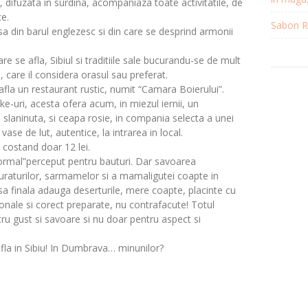
 difuzata in surdina, acompaniaza toate activitatile, de
ce.
Sabon Re
a din barul englezesc si din care se desprind armonii
e se afla, Sibiul si traditiile sale bucurandu-se de mult
 care il considera orasul sau preferat.
e afla un restaurant rustic, numit “Camara Boierului”.
e-uri, acesta ofera acum, in miezul iernii, un
 slaninuta, si ceapa rosie, in compania selecta a unei
 vase de lut, autentice, la intrarea in local.
e costand doar 12 lei.
“normal”perceput pentru bauturi. Dar savoarea
muraturilor, sarmamelor si a mamaligutei coapte in
sa finala adauga deserturile, mere coapte, placinte cu
tionale si corect preparate, nu contrafacute! Totul
tru gust si savoare si nu doar pentru aspect si
afla in Sibiu! In Dumbrava… minunilor?