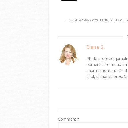
THIS ENTRY WAS POSTED IN
DIN FARFUR
Diana G.
PR de profesie, jurnalis
oameni care mi-au atra
anumit moment. Cred că
altul, și mai valoros. Ș
Post
navigation
Comment
*