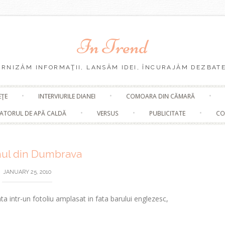
In Trend
URNIZĂM INFORMAŢII, LANSĂM IDEI, ÎNCURAJĂM DEZBATE
Skip
EŢE
INTERVIURILE DIANEI
COMOARA DIN CĂMARĂ
to
content
ATORUL DE APĂ CALDĂ
VERSUS
PUBLICITATE
CO
nul din Dumbrava
JANUARY 25, 2010
ata intr-un fotoliu amplasat in fata barului englezesc,