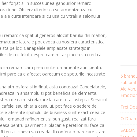
ier forjat si in succesiunea gandurilor remarc
 decoratiune. Observ ulterior ca se armonizeaza cu
 ale curtii interioare si cu usa cu vitralii a salonului
 nu remarc ca spatiul generos alocat barului din mahon,
rezematoare laterale pot evoca atmosfera caracteristica
a sta pe loc. Canapelele amplasate strategic in
ilor de tot felul, despre care mi-ar placea sa cred ca
juta sa remarc cam prea multe ornamente aurii pentru
mn imi pare ca e afectat oarecum de spoturile incastrate
5 brandu
sub umbr
a atmosfera si in final, asta conteaza! Candelabrele,
Ale Van
ncadreaza in ansamblu si pot beneficia de clementa.
Emozion
fera de calm si relaxare la care te-ai astepta. Serviciul
 cafelei sau chiar a ceaiului, pot face o sedere de
Trei Doa
tele aferente spatiului de business sunt exact ceea ce
O Doamnă
ului, emanad rafinament si bun gust, realizat fara
sa pentru paviment si placarile peretilor nu face ca
SABON R
fi tentat cineva sa creada. Ii confera o oarecare stare
în magaz