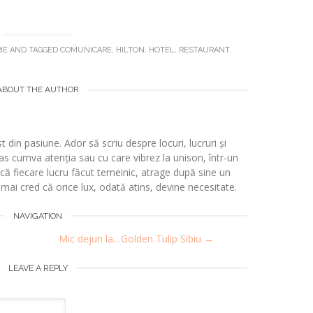
IE
AND TAGGED
COMUNICARE
,
HILTON
,
HOTEL
,
RESTAURANT
.
ABOUT THE AUTHOR
t din pasiune. Ador să scriu despre locuri, lucruri și
s cumva atenția sau cu care vibrez la unison, într-un
 fiecare lucru făcut temeinic, atrage după sine un
i mai cred că orice lux, odată atins, devine necesitate.
NAVIGATION
Mic dejun la…Golden Tulip Sibiu
→
LEAVE A REPLY