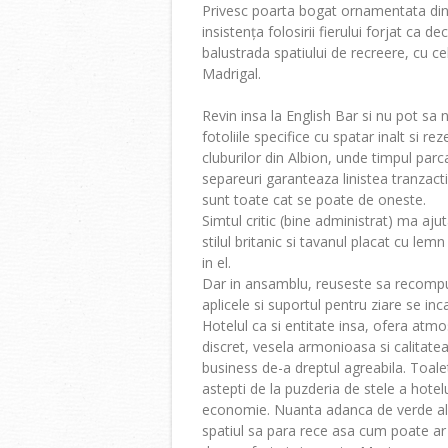
Privesc poarta bogat ornamentata din f
insistența folosirii fierului forjat ca
balustrada spatiului de recreere, cu cele
Madrigal.
Revin insa la English Bar si nu pot sa
fotoliile specifice cu spatar inalt si 
cluburilor din Albion, unde timpul parc
separeuri garanteaza linistea tranzacti
sunt toate cat se poate de oneste.
Simtul critic (bine administrat) ma a
stilul britanic si tavanul placat cu le
in el.
Dar in ansamblu, reuseste sa recompun
aplicele si suportul pentru ziare se i
Hotelul ca si entitate insa, ofera atmos
discret, vesela armonioasa si calitatea
business de-a dreptul agreabila. Toale
astepti de la puzderia de stele a hotel
economie. Nuanta adanca de verde alea
spatiul sa para rece asa cum poate ar 