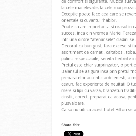
de comfort si siguranta. Muzica suava,
la cele mai elevate, la cele mai prozai
Exceptie poate face cea care se revars
orientale si cuvantul “habibi”.
Poate ca are importanta si orasul in car
succes, inca din vremea Mariei Tereza,
Intr-una dintre “atenansele” cladirii s
Decorat cu bun gust, fara excese si fak
asortiment de carnati, caltabosi, toba,
palinci respectabile, servita fierbinte in
Pretul este chiar surprinzator, o porti
Balansul se asigura insa prin pretul 
preparatelor autentic ardelenesti, a 
ceaun, fac experienta de neuitat! O tu
mere si lipii cu varza, branzeturi tradi
cinstit, corect, preparat ca acasa, pen
plusvaloare.
Ca sa nu uiti ca acest hotel Hilton se 
Share this: