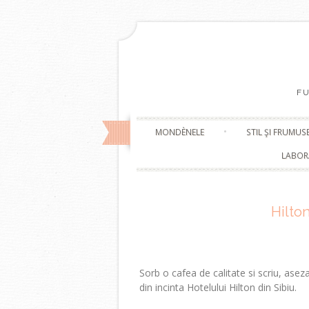
F
MONDÈNELE
STIL ŞI FRUMUS
LABOR
Hilto
Sorb o cafea de calitate si scriu, asez
din incinta Hotelului Hilton din Sibiu.