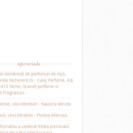
apreciate
ri românești de parfumuri de nișă,
ela Nichesent.ro - Calaj Perfume, Adi
, A13 Niche, Grande perfume si
i Fragrances
mne, cinci întrebări - Nausica Mircea
, cinci întrebări - Florina Mărcuță
omânia a celebrat întâia primăvară
inul din Iulius Mall Suceava