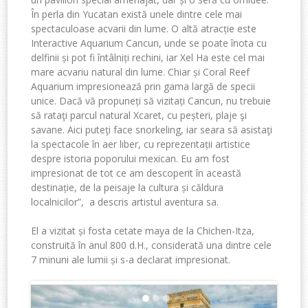
În perla din Yucatan există unele dintre cele mai
spectaculoase acvarii din lume. O altă atracție este
Interactive Aquarium Cancun, unde se poate înota cu
delfinii și pot fi întâlniți rechini, iar Xel Ha este cel mai
mare acvariu natural din lume. Chiar și Coral Reef
Aquarium impresionează prin gama largă de specii
unice. Dacă vă propuneți să vizitați Cancun, nu trebuie
să rataţi parcul natural Xcaret, cu peșteri, plaje şi
savane. Aici puteţi face snorkeling, iar seara să asistaţi
la spectacole în aer liber, cu reprezentații artistice
despre istoria poporului mexican. Eu am fost
impresionat de tot ce am descoperit în această
destinație, de la peisaje la cultura și căldura
localnicilor”, a descris artistul aventura sa.
El a vizitat și fosta cetate maya de la Chichen-Itza,
construită în anul 800 d.H., considerată una dintre cele
7 minuni ale lumii și s-a declarat impresionat.