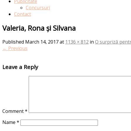
Publicitate
Concursuri
Contact
Valeria, Rona și Silvana
Published
March 14, 2017
at
1136 × 812
in
O surpriză pent
←
Previous
Leave a Reply
Comment
*
Name
*