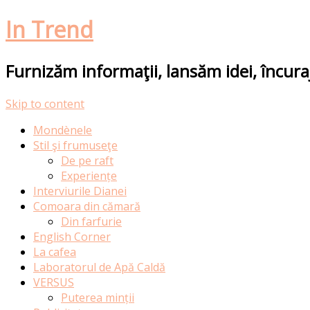
In Trend
Furnizăm informaţii, lansăm idei, încur
Skip to content
Mondènele
Stil şi frumuseţe
De pe raft
Experiențe
Interviurile Dianei
Comoara din cămară
Din farfurie
English Corner
La cafea
Laboratorul de Apă Caldă
VERSUS
Puterea minții