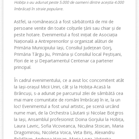
Hobița s-au adunat peste 5.000 de oameni dintre aceștia 4.000
îmbrăcați în straie populare.
Astfel, ia românească a fost sărbătorită de mii de
persoane venite din toate colțurile țării sau chiar și de
peste hotare. Evenimentul a fost inițiat de Asociația
Națională a Antreprenorilor și organizat alături de
Primăria Municipiului Iași, Consiliul Județean Gorj,
Primăria Târgu Jiu, Primăria și Consiliul local Peștișani,
Flori de ie și Departamentul Centenar ca partener
principal.
În cadrul evenimentului, ce a avut loc concomitent atât
la Iași-orașul Micii Uniri, cât și la Hobița-Acasă la
Brâncuși, s-a adunat pe parcursul zilei de sâmbătă cea
mai mare comunitate de români îmbrăcați în ie, la un
loc! Evenimentul a fost unul artistic, pe scenă urcând
nume mari, de la Orchestra Lăutarii și Nicolae Botgros
la Iași, Ansamblul profesionist Doina Gorjului la Hobița,
Laura Lavric, Sofia Vicoveanca, Niculina Stoican, Maria
Dragomiroiu, Nicoleta Voica, Veta Biriș, Alexandru
Brădățan, Andreea Haisan, Maria Loga, Victorița