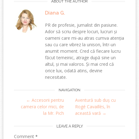
ABOUT THE AUTHOR
Diana G.
PR de profesie, jurnalist din pasiune.
Ador să scriu despre locuri, lucruri și
oameni care mi-au atras cumva atenția
sau cu care vibrez la unison, într-un
anumit moment. Cred că fiecare lucru
făcut temeinic, atrage după sine un
altul, și mai valoros. Și mai cred că
orice lux, odată atins, devine
necesitate.
Post
NAVIGATION
←
Accesorii pentru
Aventură sub duș cu
navigation
camera celor mici, de
Rogé Cavaillès, în
la Mr. Pich
această vară
→
LEAVE A REPLY
Comment
*