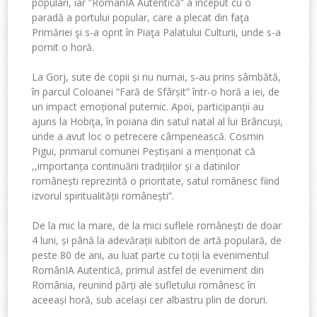
populari, iar ”RomânIA Autentică” a început cu o
paradă a portului popular, care a plecat din faţa
Primăriei şi s-a oprit în Piaţa Palatului Culturii, unde s-a
pornit o horă.
La Gorj, sute de copii și nu numai, s-au prins sâmbătă,
în parcul Coloanei “Fară de Sfârșit” într-o horă a iei, de
un impact emoțional puternic. Apoi, participanții au
ajuns la Hobiţa, în poiana din satul natal al lui Brâncuși,
unde a avut loc o petrecere câmpenească. Cosmin
Pigui, primarul comunei Peștișani a menționat că
,,importanța continuării tradițiilor și a datinilor
românești reprezintă o prioritate, satul românesc fiind
izvorul spiritualității românești”.
De la mic la mare, de la mici suflele românești de doar
4 luni, și până la adevărații iubitori de artă populară, de
peste 80 de ani, au luat parte cu toții la evenimentul
RomânIA Autentică, primul astfel de eveniment din
România, reunind părți ale sufletului românesc în
aceeași horă, sub același cer albastru plin de doruri.