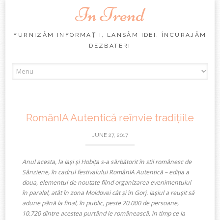
In Trend
FURNIZĂM INFORMAŢII, LANSĂM IDEI, ÎNCURAJĂM
DEZBATERI
Skip
to
content
RomânIA Autentică reînvie tradițiile
JUNE 27, 2017
Anul acesta, la Iași și Hobița s-a sărbătorit în stil românesc de
Sânziene, în cadrul festivalului RomânIA Autentică – ediția a
doua, elementul de noutate fiind organizarea evenimentului
în paralel, atât în zona Moldovei cât și în Gorj. Iașiul a reușit să
adune până la final, în public, peste 20.000 de persoane,
10.720 dintre acestea purtând ie românească, în timp ce la