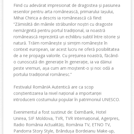
Fiind cu adevărat impresionat de dragostea și pasiunea
iesenilor pentru arta românească, primarului Iașului,
Mihai Chirica a descris ia românească că fiind:
“Zămislită din mâinile străbunilor noștri cu dragoste
nemărginită pentru portul tradițional, ia noastră
românească reprezintă un echilibru subtil între istorie și
natură. Trăim românește și simțim românește în
context european, iar acest lucru ne oferă posibilitatea
de a ne propaga valorile. Cu prețuirea noastră, făcând-
o cunoscută din generație în generație, ia va dăinui
peste vremuri, așa cum am moștenit-o și noi: odă a
portului tradițional românesc.”
Festivalul RomânIA Autentică are ca scop
conștientizarea la nivel național a importanței
introducerii costumului popular în patrimoniul UNESCO.
Evenimentul a fost sustinut de: EximBank, Hotel
Unirea, SIF Moldova, TVR, TVR Internațional, Agerpres,
Radio România Actualități, România TV, ETNO TV,
Pandorra Story Style, Brândușa Bordeianu Make-up,