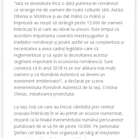
“Iată se dovedește încă o dată puterea iei românești
ce strange mii de oameni din toate colțurile țării. Astăzi
Oltenia și Moldova și-au dat mână cu mână și
împreună au reușit să strângă peste 15.000 de oameni
îmbrăcați în ie care au vibrat la unison. Este timpul să
acordăm importanța cuvenită meșteșugurilor și
tradițiilor românești și poate astfel se va conștientiza și
necesitatea a avea cadrul legislativ care să
reglementeze și să ajute la dezvoltarea acestui
segment important în economia românescă. Sunt
convinsă că în anul 2018 ni se vor alătura mai mulți
oameni și că RomânIA Autentică va deveni un
eveniment emblematic!”, a declarat pe scena
evenimentului RomânIA Autentică de la Iași, Cristina
Chiriac, inițiatoarea proiectului.
La Iași, toți cei care au trecut sâmbătă prin centrul
orașului îmbrăcați în ie au primit un ecuson numerotat,
reușind ca la finalul evenimentului numărul persoanelor
purtătoare de ie să fie de peste 10.000. Pe pietonalul
Ştefan cel Mare a fost organizat un târg al meşterilor