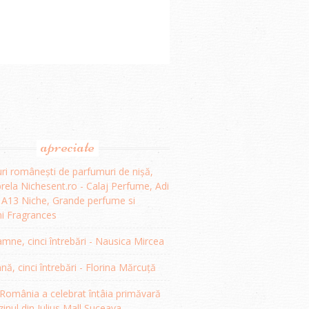
apreciate
ri românești de parfumuri de nișă,
ela Nichesent.ro - Calaj Perfume, Adi
, A13 Niche, Grande perfume si
i Fragrances
mne, cinci întrebări - Nausica Mircea
, cinci întrebări - Florina Mărcuță
omânia a celebrat întâia primăvară
inul din Iulius Mall Suceava