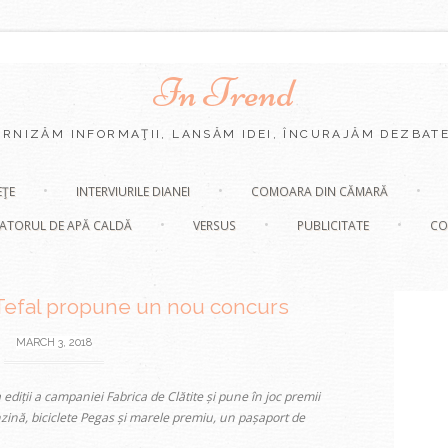
In Trend
URNIZĂM INFORMAŢII, LANSĂM IDEI, ÎNCURAJĂM DEZBATE
Skip
EŢE
INTERVIURILE DIANEI
COMOARA DIN CĂMARĂ
to
content
ATORUL DE APĂ CALDĂ
VERSUS
PUBLICITATE
CO
 Tefal propune un nou concurs
MARCH 3, 2018
a ediții a campaniei Fabrica de Clătite și pune în joc premii
enzină, biciclete Pegas și marele premiu, un pașaport de