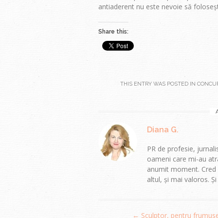
antiaderent nu este nevoie să foloseșt
Share this:
THIS ENTRY WAS POSTED IN
CONCU
Diana G.
PR de profesie, jurnalis
oameni care mi-au atra
anumit moment. Cred că
altul, și mai valoros. Ș
Post
←
Sculptor, pentru frumus