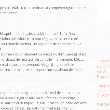
 cu Tefal, tu trebuie doar să cumperi o tigaie, cratiță
e de vizitat.
 aprilie orice tigaie, cratiță sau oală Tefal, înscrie
abricadeclătite.ro și poți câștiga zilnic un plin de
s sau marele premiu, un pașaport de călătorie de 2500
i.
ansforma într-un element de decor nostim, care îți oferă
o clătită de neuitat? Disponibile în 3 variante: Mexic,
5 brandu
ele mai savuroase aventuri. Alege-ți ingredientele
sub umbr
ai sincere ovații și descoperă lumea alături de
Tefal.
Ale Van
Emozion
Trei Doa
izați prin tehnologia patentată Tefal de injectare cu
O Doamnă
ă a bazei tigăilor fără să le afecteze rezistența.
e află chiar în mijlocul tigăii, îţi va spune când aceasta
SABON R
epe să găteşti. Iar datorită învelișului interior
în magaz