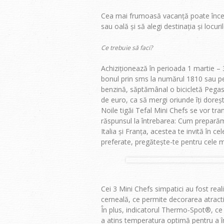
Cea mai frumoasă vacanță poate începe
sau oală și să alegi destinația și locuril
Ce trebuie să faci?
Achiziționează în perioada 1 martie – 30
bonul prin sms la numărul 1810 sau pe f
benzină, săptămânal o bicicletă Pega
de euro, ca să mergi oriunde îți doreșt
Noile tigăi Tefal Mini Chefs se vor tr
răspunsul la întrebarea: Cum preparăm 
Italia și Franța, acestea te invită în c
preferate, pregătește-te pentru cele m
Cei 3 Mini Chefs simpatici au fost real
cerneală, ce permite decorarea atractiv
În plus, indicatorul Thermo-Spot®, ce s
a atins temperatura optimă pentru a înc