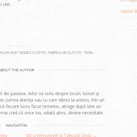
i ulei.
Sabon Re
RSURI
AND TAGGED
CLĂTITE
,
FABRICA DE CLĂTITE
,
TEFAL
.
ABOUT THE AUTHOR
t din pasiune. Ador să scriu despre locuri, lucruri și
s cumva atenția sau cu care vibrez la unison, într-un
 fiecare lucru făcut temeinic, atrage după sine un
i mai cred că orice lux, odată atins, devine necesitate.
NAVIGATION
ețea
Stil și tehnologie la Taticool Shop
→