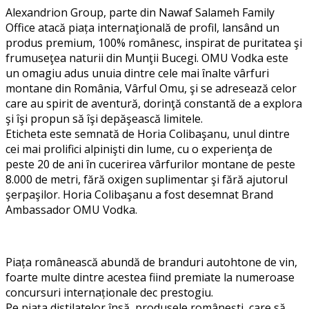
Alexandrion Group, parte din Nawaf Salameh Family
Office atacă piața internaţională de profil, lansând un
produs premium, 100% românesc, inspirat de puritatea şi
frumuseţea naturii din Munţii Bucegi. OMU Vodka
este
un omagiu adus unuia dintre cele mai ȋnalte vârfuri
montane din România, Vârful Omu, şi se adresează celor
care au spirit de aventură, dorinţă constantă de a explora
şi ȋşi propun să ȋşi depăşească limitele.
Eticheta este semnată de Horia Colibaşanu, unul dintre
cei mai prolifici alpinişti din lume, cu o experienţa de
peste 20 de ani ȋn cucerirea vârfurilor montane de peste
8.000 de metri, fără oxigen suplimentar şi fără ajutorul
şerpaşilor. Horia Colibaşanu a fost desemnat Brand
Ambassador OMU Vodka.
Piața românească abundă de branduri autohtone de vin,
foarte multe dintre acestea fiind premiate la numeroase
concursuri internaționale dec prestogiu.
Pe piața distilatelor însă, produsele românești, care să