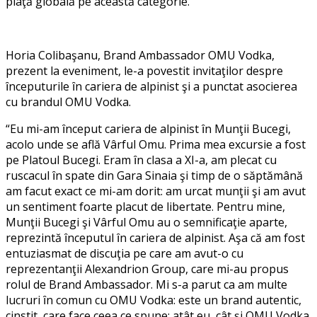
piaţă globală pe această categorie.
”
Horia Colibaşanu, Brand Ambassador OMU Vodka,
prezent la eveniment, le-a povestit invitaţilor despre
ȋnceputurile ȋn cariera de alpinist şi a punctat asocierea
cu brandul OMU Vodka.
“
Eu mi-am ȋnceput cariera de alpinist ȋn Munţii Bucegi,
acolo unde se află Vârful Omu. Prima mea excursie a fost
pe Platoul Bucegi. Eram ȋn clasa a XI-a, am plecat cu
ruscacul ȋn spate din Gara Sinaia şi timp de o săptămână
am facut exact ce mi-am dorit: am urcat munţii şi am avut
un sentiment foarte placut de libertate. Pentru mine,
Munţii Bucegi şi Vârful Omu au o semnificaţie aparte,
reprezintă ȋnceputul ȋn cariera de alpinist. Aşa că am fost
entuziasmat de discuţia pe care am avut-o cu
reprezentanţii Alexandrion Group, care mi-au propus
rolul de Brand Ambassador. Mi s-a parut ca am multe
lucruri ȋn comun cu OMU Vodka: este un brand autentic,
cinstit, care face ceea ce spune; atât eu, cât şi OMU Vodka