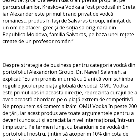
parcursul anilor. Kreskova Vodka a fost produsă ȋn Creta,
iar Alexander este primul brand privat de vodcă
românesc, produs ȋn Iaşi de Salvaras Group, ȋnfiinţat de
un om de afaceri grec şi de soţia sa originară din
Republica Moldova, familia Salvaras, pe baza unei reţete
create de un profesor român.
”
Despre strategia de business pentru categoria vodcă din
portofoliul Alexandrion Group, Dr. Nawaf Salameh, a
explicat: “
Eu am promis ȋn urmă cu 2 ani că vom schimba
regulile jocului pe piaţa globală de vodcă. OMU Vodka
este primul pas ȋn această direcţie, reprezintă curajul de a
avea această abordare pe o piaţă extrem de competitivă.
Ne propunem să comercializăm OMU Vodka ȋn peste 200
de ţări, iar acest produs are toate argumentele pentru a
deveni cunoscut şi apreciat la nivel internaţional, ȋntr-un
timp scurt. Pe termen lung, cu brandurile de vodcă din
portofoliul nostru, ţintim să acoperim 10% din cota de