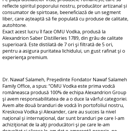
reflecte spiritul poporului nostru, producător artizanal și
consumator de spirtoase, beeneficiază de un segment
liber, care așteaptă să fie populată cu p
roduse de calitate,
autohtone.
Exact acest lucru îl face OMU Vodka, produsă la
Alexandrion Saber Distilleries 1789, din grâu de calitate
superioară. Este distilată de 7 ori şi filtrată de 5 ori,
pentru a asigura puritatea lichidului, un gust rafinat şi o
experienţa premium.
Dr. Nawaf Salameh, Preşedinte Fondator Nawaf Salameh
Family Office, a spus: “
OMU Vodka este prima vodcă
româneasca produsă 100% de echipa Alexandrion Group
şi avem responsabilitatea de a o duce la vârful categoriei.
Avem alte două branduri de vodcă ȋn portofoliul nostru,
Kreskova Vodka şi Alexander, care au succes la nivel
naţional şi internaţional, dar sunt branduri pe care l-am
achiziţionat de la alţi producători şi pe care le-am
dezvoltat şi cărora le-am dat o amprentă proprie, pe