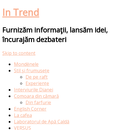
In Trend
Furnizăm informaţii, lansăm idei,
încurajăm dezbateri
Skip to content
Mondènele
Stil şi frumuseţe
De pe raft
Experiențe
Interviurile Dianei
Comoara din cămară
Din farfurie
English Corner
La cafea
Laboratorul de Apă Caldă
VERSUS