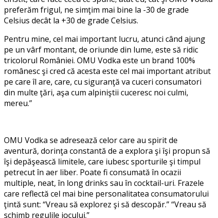
preferăm frigul, ne simţim mai bine la -30 de grade
Celsius decât la +30 de grade Celsius.
Pentru mine, cel mai important lucru, atunci când ajung
pe un vârf montant, de oriunde din lume, este să ridic
tricolorul României. OMU Vodka este un brand 100%
românesc şi cred că acesta este cel mai important atribut
pe care ȋl are, care, cu siguranţă va cuceri consumatori
din multe ţări, aşa cum alpiniştii cuceresc noi culmi,
mereu
.”
OMU Vodka se adresează celor care au spirit de
aventură, dorinţa constantă de a explora şi ȋşi propun să
ȋşi depăşească limitele, care iubesc sporturile şi timpul
petrecut ȋn aer liber.
Poate fi consumată ȋn ocazii
multiple, neat, ȋn long drinks sau ȋn cocktail-uri.
Frazele
care reflectă cel mai bine personalitatea consumatorului
ţintă sunt: “Vreau să explorez şi să descopăr.” “Vreau să
schimb regulile jocului.”