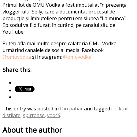
Primul lot de OMU Vodka a fost ȋmbuteliat ȋn prezenţa
vlogger-ului Selly, care a documentat procesul de
producţie şi ȋmbuteliere pentru emisiunea “La munca”.
Episodul va fi difuzat, ȋn curând, pe canalul său de
YouTube.
Puteți afla mai multe despre călătoria OMU Vodka,
urmărind canalele de social media:
Facebook:
@omuvodka
și
Instagram:
@omuvodka
Share this:
This entry was posted in
Din pahar
and tagged
cocktail
,
distilate
,
spirtoase
,
vodcă
.
About the author