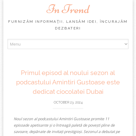
In Trend
FURNIZĂM INFORMAŢII, LANSĂM IDEI, ÎNCURAJĂM
DEZBATERI
Skip
to
content
Primul episod al noului sezon al
podcastului Amintiri Gustoase este
dedicat ciocolatei Dubai
OCTOBER 23, 2024
Noul sezon al podcastului Amintiri Gustoase promite
11
episoade apetisante și o întreagă paletă de povești pline de
savoare, depănate de invitați prestigioși. Sezonul a
debutat pe