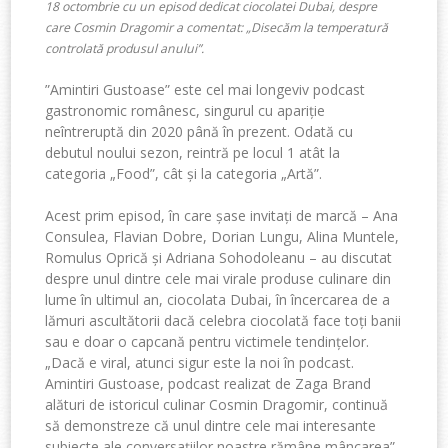
18 octombrie cu un episod dedicat ciocolatei Dubai, despre
care Cosmin Dragomir a comentat: „Disecăm la temperatură
controlată produsul anului”.
”
Amintiri Gustoase”
este cel mai
longeviv
podcast
gastronomic românesc
, singurul cu apariție
neîntreruptă din 2020 până în prezent. Odată cu
debutul noului sezon, reintră pe locul 1 atât la
categoria „Food”, cât și la categoria „Artă”.
Acest prim episod,
în care
șase
invitați de marcă – Ana
Consulea, Flavian Dobre, Dorian Lungu, Alina Muntele,
Romulus Oprică și Adriana Sohodoleanu –
au
discutat
despre
unul dintre cele
mai viral
e
produs
e
culinar
e
din
lume în ultimul an, ciocolata Dubai, în încercarea de a
lămuri ascultătorii dacă celebra ciocolată face toți banii
sau e doar o capcană pentru victimele tendințelor.
„
Dacă e viral, atunci sigur este la noi în podca
st.
Amintiri Gustoase, podcast
realizat de Zaga Brand
alături de istoricul culinar Cosmin Dragomir
,
continuă
să demonstreze că unul dintre cele mai interesante
subiecte ale conversațiilor n
oastre
rămâne
mâncarea
”
,