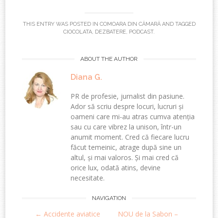
THIS ENTRY WAS POSTED IN
COMOARA DIN CĂMARĂ
AND TAGGED
CIOCOLATA
,
DEZBATERE
,
PODCAST
.
ABOUT THE AUTHOR
Diana G.
PR de profesie, jurnalist din pasiune.
Ador să scriu despre locuri, lucruri și
oameni care mi-au atras cumva atenția
sau cu care vibrez la unison, într-un
anumit moment. Cred că fiecare lucru
făcut temeinic, atrage după sine un
altul, și mai valoros. Și mai cred că
orice lux, odată atins, devine
necesitate.
Post
NAVIGATION
←
Accidente aviatice
NOU de la Sabon –