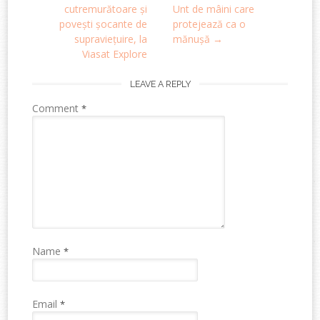
navigation
cutremurătoare și
Unt de mâini care
povești șocante de
protejează ca o
supraviețuire, la
mănușă
→
Viasat Explore
LEAVE A REPLY
Comment
*
Name
*
Email
*