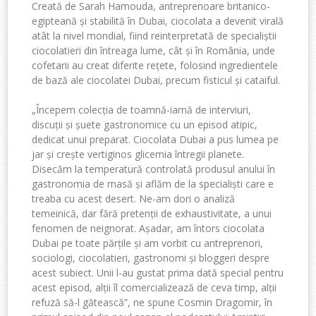
Creată de Sarah Hamouda, antreprenoare britanico-
egipteană și stabilită în Dubai, ciocolata a devenit virală
atât la nivel mondial, fiind reinterpretată de specialiștii
ciocolatieri din întreaga lume, cât și în România, unde
cofetarii au creat diferite rețete, folosind ingredientele
de bază ale ciocolatei Dubai, precum fisticul și cataiful.
„Începem colecția de toamnă-iarnă de interviuri,
discuții și șuete gastronomice cu un episod atipic,
dedicat unui preparat. Ciocolata Dubai a pus lumea pe
jar și crește verti
ginos glicemia întregii planete
.
Disecăm la temperatură controlată produsul anului în
gastronomia de masă și aflăm de la specialiști care e
treaba cu acest desert. Ne-am dori o analiză
temeinică, dar fără pretenții de exhaustivitate, a unui
fenomen de neignorat. Așadar, am în
tors ciocolata
Dubai pe toate p
ă
r
țile și am vorbit cu antreprenori,
sociologi, ciocolatieri, gastro
nomi și bloggeri despre
acest subiect. Unii l-au gustat prima dată speci
al pentru
acest episod, alții îl
comercializează de ceva timp, alții
refuză să-l gătească”,
ne spune Cosmin Dragomir, în