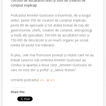
100.000 de ascultători unici
ș
i sute de creatori de
conținut implicați
Podcastul Amintiri Gustoase a însemnat, de-a lungul
anilor, peste 350 de creatori de conținut implicați,
peste 80 de episoade și tot atâția invitați de top din
gastronomie, chefs, creatori de conținut, antropologi
și mulți alți specialiști, 100.000 de ascultători unici și
150.000 de descărcări și un reach organic pe social
media de peste trei milioane.
În plus, cele mai frumoase povești și rețete care ne-au
îmbiat savuros sub umbrela Amintiri Gustoase au
condus la apariția a două cărți: „Amintiri Gustoase de
care ne este dor și poftă” și „Mese festive”.
Urmăriți podcastul
aici
și
aici
Share this: