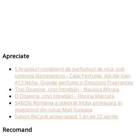
Apreciate
5 branduri românești de parfumuri de nișă, sub
umbrela Nichesent.ro - Calaj Perfume, Adi Ale Van,
A13 Niche, Grande perfume si Emozioni Fragrances
Trei Doamne, cinci întrebări - Nausica Mircea
O Doamnă, cinci întrebări - Florina Mărcuță
SABON România a celebrat întâia primăvară în
magazinul din Iulius Mall Suceava
Sabon ReCycle aniversează 1 an pe 22 aprilie
Recomand