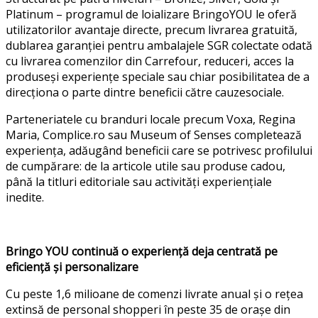
Platinum –
programul
de
loializare
Bringo
YOU le
oferă
utilizatorilor
avantaje
directe
, precum
livrarea
gratuită
,
dublarea
garanției
pentru
ambalajele
SGR
colectate
odată
cu
livrarea
comenzilor
din Carrefour,
reduceri
,
acces
la
produse
și
experiențe
speciale
sau
chiar
posibilitatea
de a
direcționa
o
parte
dintre
beneficii
către
cauze
sociale
.
Parteneriatele
cu
branduri
locale precum
Voxa
, Regina
Maria, Complice.ro
sau
Museum of Senses
completează
experiența
,
adăugând
beneficii
care se
potrivesc
profilului
de
cumpărare
: de la
articole
utile
sau
produse
cadou
,
până
la
titluri
editoriale
sau
activități
experiențiale
inedite
.
Bringo
YOU
continuă
o
experiență
deja
centrată
pe
eficiență
și
personalizare
Cu
peste
1,6
milioane
de
comenzi
livrate
anual
și
o
rețea
extinsă
de personal
shopperi
în
peste
35 de
orașe
din