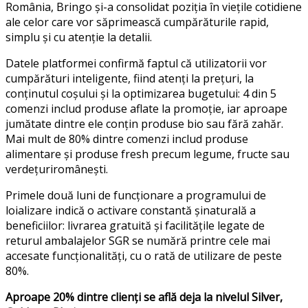
România
,
Bringo
și
-a
consolidat
poziția
în
viețile
cotidiene
ale
celor
care
vor
să
primească
cumpărăturile
rapid,
simplu
și
cu
atenție
la
detalii
.
Datele
platformei
confirmă
faptul
că
utilizatorii
vor
cumpărături
inteligente
,
fiind
atenți
la
prețuri
, la
conținutul
coșului
și
la
optimizarea
bugetului
: 4 din 5
comenzi
includ
produse
aflate
la
promoție
,
iar
aproape
jumătate
dintre
ele
conțin
produse
bio
sau
fără
zahăr
.
Mai
mult
de 80%
dintre
comenzi
includ
produse
alimentare
și
produse
fresh precum legume,
fructe
sau
verdețuri
românești
.
Primele
două
luni
de
funcționare
a
programului
de
loializare
indică
o
activare
constantă
și
naturală
a
beneficiilor
:
livrarea
gratuită
și
facilitățile
legate de
returul
ambalajelor
SGR se
numără
printre
cele
mai
accesate
funcționalități
, cu o
rată
de
utilizare
de
peste
80%.
Aproape
20%
dintre
clienți
se
află
deja
la
nivelul
Silver,