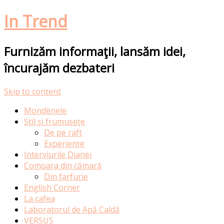
In Trend
Furnizăm informaţii, lansăm idei,
încurajăm dezbateri
Skip to content
Mondènele
Stil şi frumuseţe
De pe raft
Experiențe
Interviurile Dianei
Comoara din cămară
Din farfurie
English Corner
La cafea
Laboratorul de Apă Caldă
VERSUS