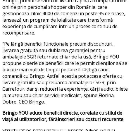
Bringo
,
primul
serviciu
de
livrare
rapidă
a
cumpărăturilor
online
prin
personal shopper din România, care
gestionează
zilnic
4000 de
comenzi
în
peste
35 de
orașe
,
lansează
un program de
loialitate
care
transformă
experiența
de
cumpărare
într
-un
proces
continuu
de
recompensare
.
“Pe
lângă
beneficii
funcționale
precum
discounturi
,
livrarea
gratuită
sau
dublarea
garanției
pentru
ambalajele
SGR
returnate
chiar
de la
ușă
,
Bringo
YOU
propune
o
serie
de
beneficii
care le permit
clienților
să
se
bucure
mai
mult
de
timpul
pe care
îl
câștigă
când
comandă
cu
Bringo
.
Astfel
,
aceștia
pot
accesa
oferte
cu
livrare
gratuită
sau
preluarea
ambalajelor
SGR,
prin
Carrefour,
dar
și
reduceri
la
experiențe
,
cărți
audio,
bilete
la
muzeu
sau
chiar
servicii
medicale“,
spune
Florina
Dobre, CEO
Bringo
.
Bringo
YOU
aduce
beneficii
directe
, corelate cu
stilul
de
viață
al
utilizatorilor
,
fără
înscrieri
sau
costuri
recurente
Structurat pe
patru
niveluri
– Bronze, Silver, Gold
și