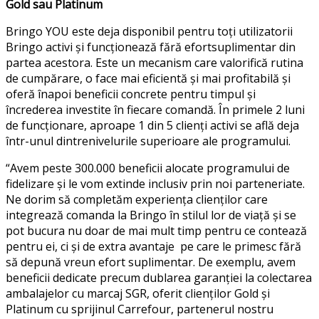
Gold
sau
Platinum
Bringo
YOU
este
deja
disponibil
pentru
toți
utilizatorii
Bringo
activi
și
funcționează
fără
efort
suplimentar
din
partea
acestora
. Este un
mecanism
care
valorifică
rutina
de
cumpărare
, o face
mai
eficientă
și
mai
profitabilă
și
oferă
înapoi
beneficii
concrete
pentru
timpul
și
încrederea i
nvestite
în
fiecare
comandă
.
În
primele
2
luni
de
funcționare
,
aproape
1 din 5
clienți
activi
se
află
deja
într-unul
dintre
nivelurile
superioare
ale
programului
.
“Avem
peste
300.000
beneficii
alocate
programului
de
fidelizare
și
le
vom
extinde
inclusiv
prin noi
parteneriate
.
Ne
dorim
să
completăm
experiența
clienților
care
integrează
comanda
la
Bringo
în
stilul
lor de
viață
și
se
pot
bucura
nu
doar
de
mai
mult
timp
pentru
ce
contează
pentru ei
, ci
și
de extra
avantaje
pe
care le
primesc
fără
să
depună
vreun
efort
suplimentar
. De
exemplu
,
avem
beneficii
dedicate precum
dublarea
garanției
la
colectarea
ambalajelor
cu
marcaj
SGR,
oferit
clienților
Gold
și
Platinum cu
sprijinul
Carrefour,
partenerul
nostru