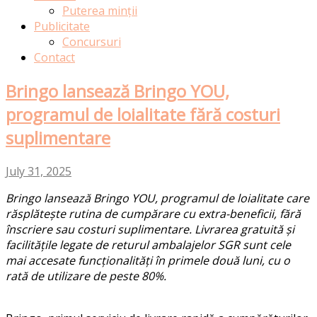
Puterea minții
Publicitate
Concursuri
Contact
Bringo lansează Bringo YOU,
programul de loialitate fără costuri
suplimentare
July 31, 2025
Bringo
lansează
Bringo
YOU,
programul
de
loialitate
care
răsplătește
rutina
de
cumpărare
cu extra-
beneficii
,
fără
înscriere
sau
costuri
suplimentare.
Livrarea
gratuită
și
facilitățile
legate de
returul
ambalajelor
SGR sunt
cele
mai
accesate
funcționalități
în
primele
două
luni
, cu o
rată
de
utilizare
de
peste
80%.