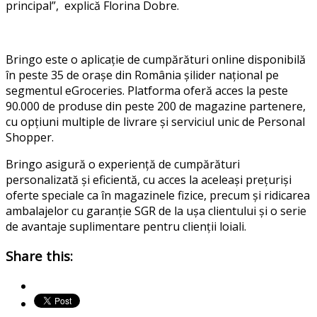
principal”,
explică
Florina Dobre.
Bringo
este
o
aplicație
de
cumpărături
online
disponibilă
în
peste
35 de
orașe
din
România
și
lider
național
pe
segmentul
eGroceries
.
Platforma
oferă
acces
la
peste
90.000 de
produse
din
peste
200 de magazine
partenere
,
cu
opțiuni
multiple de
livrare
și
serviciul
unic
de Personal
Shopper.
Bringo
asigură
o
experiență
de
cumpărături
personalizată
și
eficientă
, cu
acces
la
aceleași
prețuri
și
oferte
speciale
ca
în
magazinele
fizice
, precum
și
ridicarea
ambalajelor
cu
garanție
SGR de la
ușa
clientului
și
o
serie
de
avantaje
suplimentare
pentru
clienții
loiali
.
Share this: