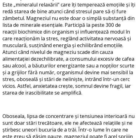
Este „mineralul relaxării” care îți temperează emoțiile și îți
redă starea de bine atunci când stresul pare să-ți fure
zâmbetul.
Magneziul nu este doar o simplă substanță din
lista de minerale esențiale. Participă la peste 300 de
reacții biochimice din organism și influențează modul în
care reacționăm la stres, reglând activitatea nervoasă și
musculară, susținând energia și echilibrând emoțiile.
Atunci când nivelul de magneziu scade din cauza
alimentației dezechilibrate, a consumului excesiv de cafea
sau alcool,
a băuturilor energizante sau
a nopților scurte
și
a
grijilor fără număr, organismul devine mai sensibil la
stres, oboseală și stări de neliniște
, intrând într-un cerc
vicios
. Astfel, anxietatea crește, somnul devine fragil, iar
starea de irascibilitate se amplifică.
Oboseala, lipsa de concentrare și tensiunea interioară nu
sunt doar stări trecătoare, ele ne afectează relațiile și ne
știrbesc uneori bucuria de a trăi.
Într-o lume în care ne
este greu să găsim pauze, magneziul poate fi acel sprijin