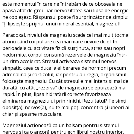
este momentul în care ne întrebăm de ce oboseala ne
apasă atât de greu, iar nervozitatea sau lipsa de energie
ne copleșesc. Răspunsul poate fi surprinzător de simplu:
îți lipsește sprijinul unui mineral
esențial
,
magneziul
!
Paradoxal, nivelul de magneziu scade cel mai mult tocmai
atunci când corpul are cea mai mare nevoie de el.
În
perioadele cu activitate fizică susținută, stres
sau
nopți
nedormite
, corpul consumă rezervele de magneziu într-
un ritm accelerat. Stresul activează sistemul nervos
simpatic, ceea ce duce la eliberarea de hormoni
precum
adrenalina și cortizolul,
iar pentru a-i regla, organismul
folosește magneziu. Cu cât stresul e mai intens și mai de
durată, cu atât „rezerva” de magneziu se epuizează mai
r
apid
. În plus, lipsa hidratării corecte favorizează
eliminarea
magneziului prin
rinichi. Rezultatul? Te simți
obosit
(ă)
,
nervos(ă)
, nu te mai poți concentra și uneori ai
chiar și spasme musculare.
Magneziul
acționează ca un balsam pentru sistemul
nervos și ca o ancoră pentru echilibrul nostru interior.