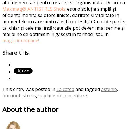
atât de necesar pentru refacerea organismului.
De aceea
Maximag® ANTISTRES Shots
este o soluție
simplă și
eficientă menită să ofere liniște, claritate și vitalitate în
momentele în care simți că ești copleșit(ă).
Cu el de partea
ta, chiar și cele mai încărcate zile pot deveni mai senine și
mai pline de optimism!
Î
l
găsești
în
farmacii
sau
în
magazinul
online
!
Share this:
This entry was posted in
La cafea
and tagged
astenie
,
burnout
,
stress
,
suplimente alimentare
.
About the author