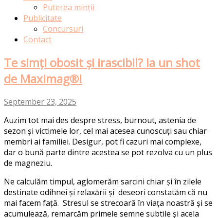
Puterea minții
Publicitate
Concursuri
Contact
Te simți obosit și irascibil? Ia un shot
de Maximag®!
September 23, 2025
Auzim tot mai des despre stress, burnout, astenia de
sezon și victimele lor, cel mai acesea cunoscuți sau chiar
membri ai familiei. Desigur, pot fi cazuri mai complexe,
dar o bună parte dintre acestea se pot rezolva cu un plus
de magneziu.
Ne calculăm timpul, aglomerăm sarcini chiar și în zilele
destinate odihnei și relaxării și deseori constatăm că nu
mai facem față. Stresul se strecoară în viața noastră și se
acumulează, remarcăm primele semne subtile și acela