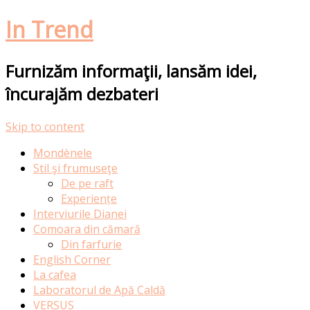
In Trend
Furnizăm informaţii, lansăm idei,
încurajăm dezbateri
Skip to content
Mondènele
Stil şi frumuseţe
De pe raft
Experiențe
Interviurile Dianei
Comoara din cămară
Din farfurie
English Corner
La cafea
Laboratorul de Apă Caldă
VERSUS