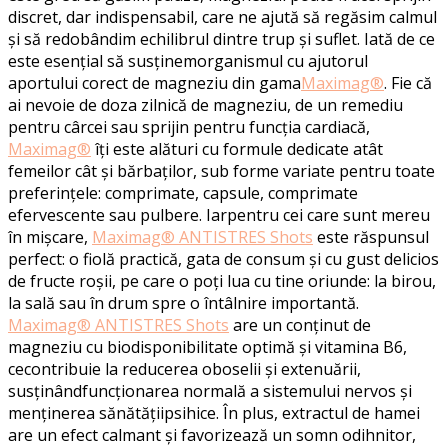
discret, dar indispensabil, care ne ajută să regăsim calmul
și să redobândim echilibrul dintre trup și suflet.
Iată de ce
este esențial să
susținem
organismul
cu ajutorul
aportului corect de magneziu
din gama
Maximag®
.
Fie că
ai nevoie de doza zilnică de magneziu, de un remediu
pentru cârcei sau sprijin pentru funcția cardiacă,
Maximag®
îți este alături cu formule dedicate atât
femeilor cât și bărbaților, sub forme variate pentru toate
preferințele: comprimate, capsule, comprimate
efervescente sau pulbere.
Iar
pentru cei care sunt mereu
în mișcare,
Maximag® ANTISTRES Shots
este răspunsul
perfect: o fiolă practică, gata de consum și cu gust delicios
de fructe roșii, pe care o poți lua cu tine oriunde: la birou,
la sală sau în drum spre o întâlnire importantă.
Maximag
® ANTISTRES Shots
are
un
conținut
de
magneziu
cu
biodisponibilitate
optimă
și
vitamina
B6,
ce
contribuie
la
reducerea
oboselii
și
extenuării
,
susținând
funcționarea
normală
a
sistemului
nervos
și
menținerea
sănătății
psihice
.
În plus, extractul de hamei
are un efect calmant ș
i favorizează un somn odihnitor,