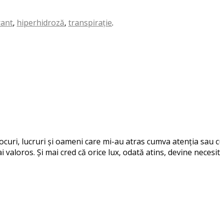
rant
,
hiperhidroză
,
transpirație
.
 locuri, lucruri și oameni care mi-au atras cumva atenția sau
i valoros. Și mai cred că orice lux, odată atins, devine necesit