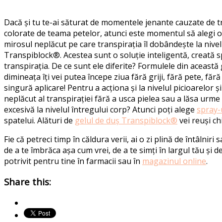
Dacă și tu t
e-ai săturat de momentele jenante cauzate de t
colorate de teama petelor
, atunci este momentul să alegi o
mirosul neplăcut pe care transpirația îl dobândește la nivel
Transpiblock
®
.
Acest
e
a
sunt
o soluție inteligentă, creată 
transpirația.
De ce sunt ele diferite?
Formul
ele
din această
dimineața îți vei putea începe ziua fără griji, fără pete, făr
singură aplicare! Pentru a acționa și la nivelul picioarelor ș
neplăcut al transpirației fără a usca pielea sau a lăsa urme 
excesivă la nivelul întregului corp? Atunci poți alege
spray-
spate
lui.
Alături de
gelul de duș Transpiblock®
vei reuși ch
Fie că
petreci timp în căldura verii, ai o zi plină de întâlni
de a te îmbrăca
așa cum
vrei, de a te simți în largul tău și 
potrivit pentru tine în farmacii sau în
magazinul online
.
Share this: