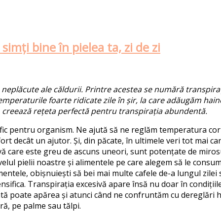
imți bine în pielea ta, zi de zi
 n
eplăcute
ale
căldurii
.
Printre acestea se numără tra
n
spira
Temperaturile foarte ridicate zile în șir, la care adăugăm hai
e, creează rețeta perfectă pentru transpirația abundentă.
efic pentru organism.
Ne ajută să ne reglăm temperatura corpu
t decât un ajutor. Și, din păcate, în ultimele veri tot mai ca
vă care este greu de ascuns
uneori
,
sunt potențate de mirosu
ivelul pielii noastre și alimentele pe care alegem
să le cons
entele, obișnuiești să bei mai multe cafele de-a lungul zilei
e
n
sifica.
Transpirația excesivă
apare însă nu doar în condițiile
ntă
poate apărea
și
atunci când ne confruntăm cu dereglări
ră, pe palme sau tălpi.