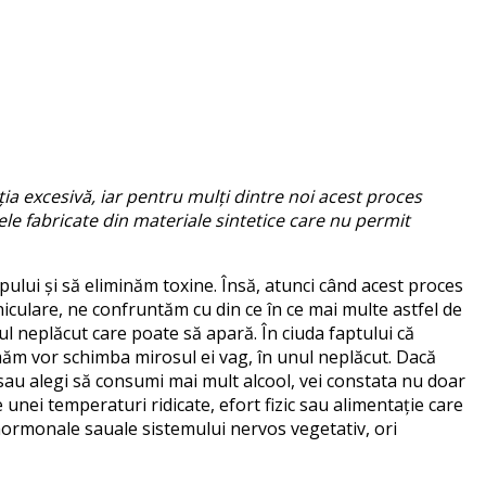
ția excesivă
, iar
pentru mulți dintre noi
acest proces
nele fabricate din materiale sintetice care nu permit
lui și să eliminăm toxine. Însă, atunci când acest proces
niculare, ne confruntăm cu din ce în ce mai multe astfel de
l neplăcut care poate să apară. În ciuda faptului că
umăm
vor schimba mirosul ei vag
,
în unul neplăcut. Dacă
 sau alegi să consumi mai mult alcool, vei constata nu doar
 unei temperaturi ridicate, efort fizic sau alimentație care
 hormonale
sau
ale sistemului nervos vegetativ
, ori