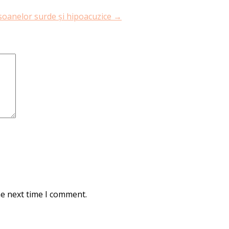
rsoanelor surde și hipoacuzice
→
he next time I comment.