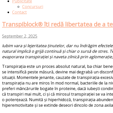
Publicitate
Concursuri
Contact
Transpiblock® îți redă libertatea de a te s
September 2, 2025
Iubim
vara
și
lejeritatea
ținutelor
,
dar
nu
îndrăgim
efectele
natural implică o grijă continuă și chiar o sursă de stres. 
evaporarea transpirației și naveta zilnică prin aglomerați
Transpirația este un proces absolut natural, ba chiar ben
se intensifică peste măsură, devine mai degrabă un disconfor
situații.
Momentele jenante
,
cauzate de transpirația excesi
transpirația nu are miros în mod normal,
bacteriile de la n
preferi mâncărurile
bogat
e
în proteine,
dacă iubești condim
că transpiri mai mult,
ci
și că mirosul transpirației se va int
o potențează. N
umită și hiperh
id
oză,
transpirația abunde
hiperemotivitate și se ex
t
inde deseori dincolo de zona axila