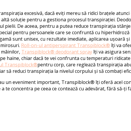
ranspirația excesivă
, dacă eviți
mereu
să ridici
brațele atunci
 altă soluție pentru a gestiona procesul transpirației.
Deodor
ul pielii. De aceea, pentru a putea reduce transpirația stânj
special pentru persoanele care se confruntă cu hiperhidroză 
 gamă sunt
unisex,
cu rezultat
e
imediat
e, aplicarea ușoară și
ă mirosuri.
Roll-on-ul antiperspirant Transpiblock®
îți va ofe
i mâinilor,
Transpiblock® deodorant spray
îți va asigura se
pe haine, chiar dacă te vei confrunta cu temperaturi ridicate 
ul Transpiblock®
pentru corp
, care reglează transpirația ab
iar să reduci transpirația la nivelul corpului și să combați efi
ri sau un eveniment important,
Transpiblock®
îți oferă acel co
de a te concentra p
e ceea ce contează cu adevărat,
fără să-ți fa