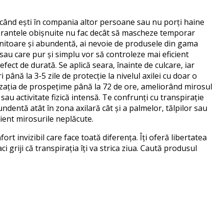
 când ești în compania altor persoane
sau
nu
porți haine
antele obișnuite nu fac decât să mascheze temporar
enitoare și abundentă, ai nevoie de
produsele din gama
sau care pur și simplu vor să controleze mai eficient
 efect
de durată. Se aplică seara, înainte de culcare, iar
ri până la 3-5 zile de protecție la nivelul axilei cu doar o
nzația de prospețime până la 72 de ore, ameliorând mirosul
sau activitate fizică intensă. Te confrunți cu transpirație
undentă atât în zona axilară cât și
a
palme
lor
, tălpi
lor
sau
cient mirosurile neplăcute.
nfort invizibil care face toată diferența
. Î
ți oferă libertatea
ci griji că transpirația îți va strica ziua.
Caută produsul