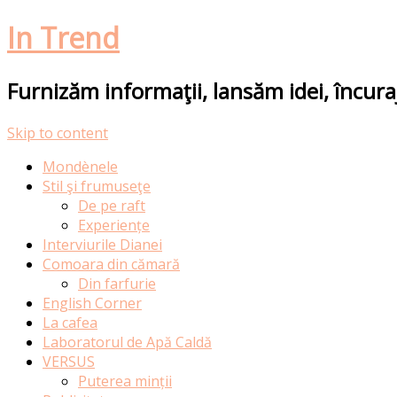
In Trend
Furnizăm informaţii, lansăm idei, încur
Skip to content
Mondènele
Stil şi frumuseţe
De pe raft
Experiențe
Interviurile Dianei
Comoara din cămară
Din farfurie
English Corner
La cafea
Laboratorul de Apă Caldă
VERSUS
Puterea minții