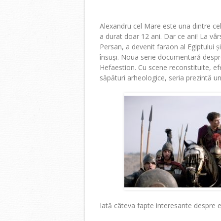
Alexandru cel Mare este una dintre cel
a durat doar 12 ani. Dar ce ani! La vâ
Persan, a devenit faraon al Egiptului 
însuși. Noua serie documentară despre v
Hefaestion. Cu scene reconstituite, efe
săpături arheologice, seria prezintă un 
Iată câteva fapte interesante despre el