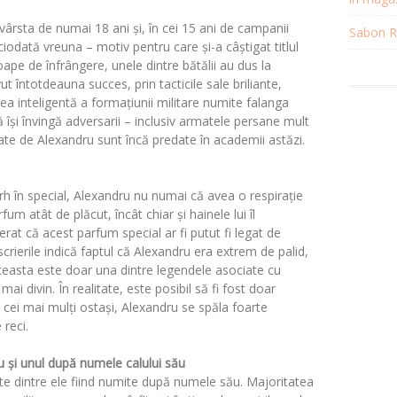
vârsta de numai 18 ani și, în cei 15 ani de campanii
Sabon Re
ciodată vreuna – motiv pentru care și-a câștigat titlul
ape de înfrângere, unele dintre bătălii au dus la
vut întotdeauna succes, prin tacticile sale briliante,
area inteligentă a formațiunii militare numite falanga
și învingă adversarii – inclusiv armatele persane mult
tate de Alexandru sunt încă predate în academii astăzi.
arh în special, Alexandru nu numai că avea o respirație
m atât de plăcut, încât chiar și hainele lui îl
erat că acest parfum special ar fi putut fi legat de
escrierile indică faptul că Alexandru era extrem de palid,
 aceasta este doar una dintre legendele asociate cu
ai divin. În realitate, este posibil să fi fost doar
 cei mai mulți ostași, Alexandru se spăla foarte
 reci.
 și unul după numele calului său
te dintre ele fiind numite după numele său. Majoritatea