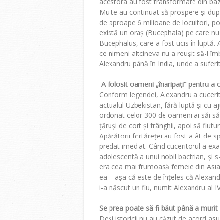
acestora au fost transformate din baze m
Multe au continuat să prospere și după
de aproape 6 milioane de locuitori, po
există un oraș (Bucephala) pe care nu l
Bucephalus, care a fost ucis în luptă. 
ce nimeni altcineva nu a reușit să-l îm
Alexandru până în India, unde a suferit
A
folosit oameni „înaripați” pentru a 
Conform legendei, Alexandru a cucerit
actualul Uzbekistan, fără luptă și cu 
ordonat celor 300 de oameni ai săi să
țăruși de cort și frânghii, apoi să flut
Apărătorii fortăreței au fost atât de s
predat imediat. Când cuceritorul a exa
adolescentă a unui nobil bactrian, și s
era cea mai frumoasă femeie din Asia
ea – așa că este de înțeles că Alexan
i-a născut un fiu, numit Alexandru al I
Se prea poate să fi băut până a murit
Deși istoricii nu au căzut de acord asup