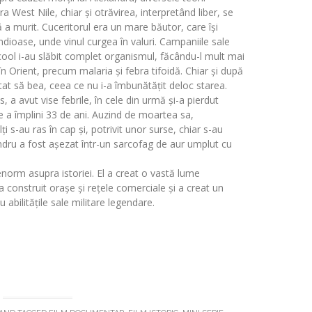
a West Nile, chiar și otrăvirea, interpretând liber, se
a murit. Cuceritorul era un mare băutor, care își
dioase, unde vinul curgea în valuri. Campaniile sale
cool i-au slăbit complet organismul, făcându-l mult mai
 în Orient, precum malaria și febra tifoidă. Chiar și după
tat să bea, ceea ce nu i-a îmbunătățit deloc starea.
, a avut vise febrile, în cele din urmă și-a pierdut
de a împlini 33 de ani. Auzind de moartea sa,
i s-au ras în cap și, potrivit unor surse, chiar s-au
ndru a fost așezat într-un sarcofag de aur umplut cu
norm asupra istoriei. El a creat o vastă lume
 a construit orașe și rețele comerciale și a creat un
 abilitățile sale militare legendare.