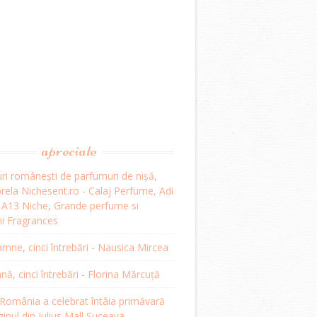
apreciate
ri românești de parfumuri de nișă,
ela Nichesent.ro - Calaj Perfume, Adi
, A13 Niche, Grande perfume si
i Fragrances
mne, cinci întrebări - Nausica Mircea
, cinci întrebări - Florina Mărcuță
omânia a celebrat întâia primăvară
inul din Iulius Mall Suceava