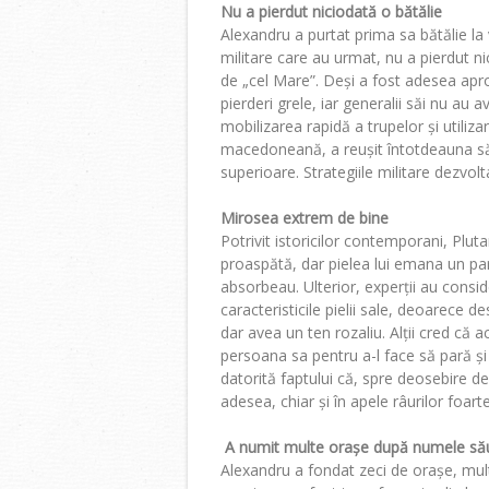
Nu a pierdut niciodată o bătălie
Alexandru a purtat prima sa bătălie la 
militare care au urmat, nu a pierdut ni
de „cel Mare”. Deși a fost adesea apro
pierderi grele, iar generalii săi nu au a
mobilizarea rapidă a trupelor și utiliz
macedoneană, a reușit întotdeauna să î
superioare. Strategiile militare dezvol
Mirosea extrem de bine
Potrivit istoricilor contemporani, Plut
proaspătă, dar pielea lui emana un parfu
absorbeau. Ulterior, experții au consid
caracteristicile pielii sale, deoarece d
dar avea un ten rozaliu. Alții cred că
persoana sa pentru a-l face să pară și m
datorită faptului că, spre deosebire de
adesea, chiar și în apele râurilor foarte
A numit multe orașe după numele său
Alexandru a fondat zeci de orașe, mul