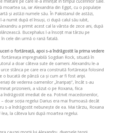
ilitare pe care le-a înființat în timpul cuceririlor sale.
 moartea sa, iar Alexandria din Egipt, cu o populație
artă și astăzi numele său. În Pakistanul de astăzi,
-a numit după el însuși, ci după calul său iubit,
Alexandru a primit acest cal la vârsta de zece ani, după
blânzească. Bucephalus l-a însoțit mai târziu pe
 în cele din urmă o rană fatală.
cuceri o fortăreață, apoi s-a îndrăgostit la prima vedere
 fortăreața impregnabilă Sogdian Rock, situată în
ajutorul a doar câteva sute de oameni. Alexandru le-a
 urce stânca pe care era construită fortăreața folosind
ure o bucată de pânză ca și cum ar fi fost aripi.
periați de vederea oamenilor „înaripați”, încât s-au
minat prizonierii, a văzut-o pe Roxana, fiica
-a îndrăgostit imediat de ea. Potrivit macedonenilor,
 – doar soția regelui Darius era mai frumoasă decât
dru s-a îndrăgostit nebunește de ea. Mai târziu, Roxana
V-lea, la câteva luni după moartea regelui.
ra cauzei morții lui Alexandru, diversele teorii