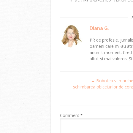
THIS ENTRY WAS POSTED IN
LA CAFEA
Diana G.
PR de profesie, jurnalis
oameni care mi-au atra
anumit moment. Cred că
altul, și mai valoros. Ș
Post
←
Boboteaza marche
navigation
schimbarea obiceiurilor de co
Comment
*