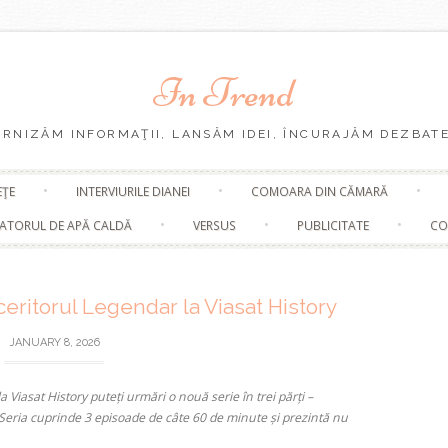
In Trend
URNIZĂM INFORMAŢII, LANSĂM IDEI, ÎNCURAJĂM DEZBATE
Skip
EŢE
INTERVIURILE DIANEI
COMOARA DIN CĂMARĂ
to
content
ATORUL DE APĂ CALDĂ
VERSUS
PUBLICITATE
CO
eritorul Legendar la Viasat History
JANUARY 8, 2026
a Viasat History puteți urmări o nouă serie în trei părți –
Seria cuprinde 3 episoade de câte 60 de minute și
prezintă nu