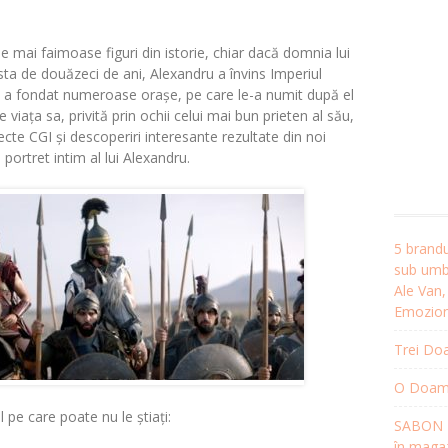
e mai faimoase figuri din istorie, chiar dacă domnia lui
rsta de douăzeci de ani, Alexandru a învins Imperiul
și a fondat numeroase orașe, pe care le-a numit după el
iața sa, privită prin ochii celui mai bun prieten al său,
cte CGI și descoperiri interesante rezultate din noi
portret intim al lui Alexandru.
5 brandu
sub umbr
Ale Van
Emozion
Trei Doa
O Doamnă
 pe care poate nu le știați:
SABON R
în magaz