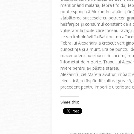
menționând malaria, febra tifoidă, febr
poate spune că Alexandru a băut până 
sărbătorea succesele cu petreceri gran
nesfârșite și consumul constant de al
vulnerabil la bolile care făceau ravagii
ce s-a îmbolnăvit în Babilon, nu a înce
Febra lui Alexandru a crescut vertiginos
cunoștința și a murit. Era pe punctul 
macedonenii au izbucnit în lacrimi, mulț
înfometat de moarte. Trupul lui Alexa
miere pentru a-i păstra starea.
Alexandru cel Mare a avut un impact e
elenistică, a răspândit cultura greacă,
precedent pentru imperiile ulterioare cu
Share this: