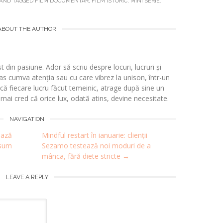
AND TAGGED
FILM DOCUMENTAR
,
FILM ISTORIC
,
MINI SERIE
.
ABOUT THE AUTHOR
t din pasiune. Ador să scriu despre locuri, lucruri și
s cumva atenția sau cu care vibrez la unison, într-un
 fiecare lucru făcut temeinic, atrage după sine un
i mai cred că orice lux, odată atins, devine necesitate.
NAVIGATION
ază
Mindful restart în ianuarie: clienții
nsum
Sezamo testează noi moduri de a
mânca, fără diete stricte
→
LEAVE A REPLY