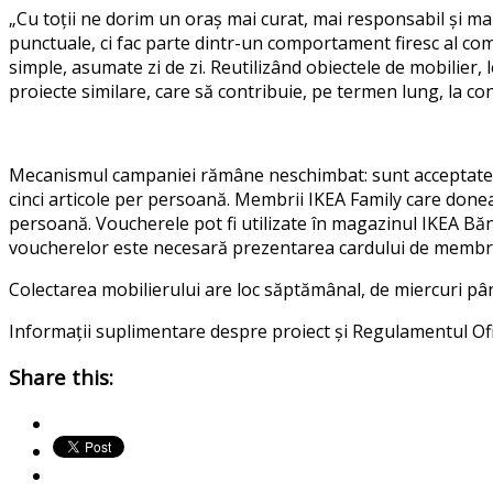
„
Cu toții ne dorim un oraș mai curat, mai responsabil și ma
punctuale, ci fac parte dintr-un comportament firesc al com
simple, asumate zi de zi. Reutilizând obiectele de mobilier,
proiecte similare, care să contribuie, pe termen lung, la co
Mecanismul campaniei rămâne neschimbat
: s
unt acceptate
cinci articole per persoană. Membrii IKEA Family care doneaz
persoană. Voucherele pot fi utilizate în magazinul IKEA Bă
voucherelor este necesară prezentarea cardului de membru
Colectarea mobilierului are loc săptămânal, de miercuri pân
Informații suplimentare despre proiect și Regulamentul Ofi
Share this: