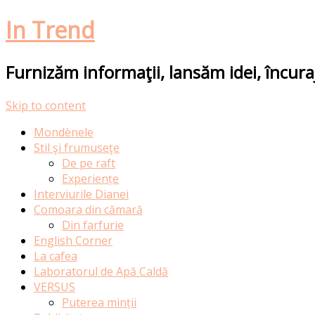
In Trend
Furnizăm informaţii, lansăm idei, încur
Skip to content
Mondènele
Stil şi frumuseţe
De pe raft
Experiențe
Interviurile Dianei
Comoara din cămară
Din farfurie
English Corner
La cafea
Laboratorul de Apă Caldă
VERSUS
Puterea minții