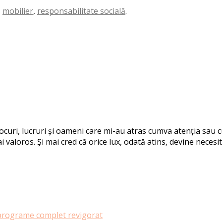
,
mobilier
,
responsabilitate socială
.
 locuri, lucruri și oameni care mi-au atras cumva atenția sau
i valoros. Și mai cred că orice lux, odată atins, devine necesit
e programe complet revigorat