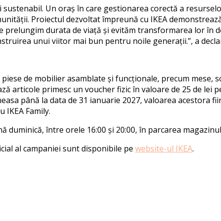
i sustenabil. Un oraș în care gestionarea corectă a resurselo
unității. Proiectul dezvoltat împreună cu IKEA demonstrează 
 le prelungim durata de viață și evităm transformarea lor în d
nstruirea unui viitor mai bun pentru noile generații
.
”,
a decla
 piese de mobilier asamblate și funcționale, precum mese, sca
ă articole primesc un voucher fizic în valoare de 25 de lei pe
neasa până la data de 31 ianuarie 2027, valoarea acestora fi
 IKEA Family.
ă duminică, între orele 16:00 și 20:00, în parcarea magazinu
cial al campaniei sunt disponibile pe
website-ul IKEA
.