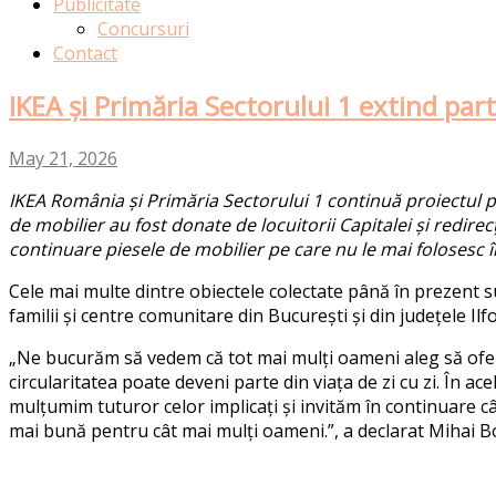
Publicitate
Concursuri
Contact
IKEA și Primăria Sectorului 1 extind par
May 21, 2026
IKEA România și Primăria Sectorului 1 continuă proiectul pi
de mobilier au fost donate de locuitorii Capitalei și redire
continuare piesele de mobilier pe care nu le mai folosesc
Cele mai multe dintre obiectele colectate până în prezent s
familii
și
c
entre
comunitare
din București
și din
județele Ilf
„
Ne bucurăm să vedem că tot mai mulți oameni aleg să ofere
circularitatea poate deveni parte din viața de zi cu zi.
În ace
mulțumim tuturor celor implicați și invităm în continuare 
mai bună pentru cât mai mulți oameni
.
”, a declarat
Mihai B