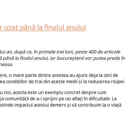
 uzat până la finalul anului
tui an, după ce, în primele
trei
luni, peste 400 de articole
ă până la finalul anului, iar bucureștenii vor putea preda în
neasa.
re, o mare parte dintre acestea au ajuns deja la zeci de
ea condițiilor de trai
din aceste medii
și la reducerea risipei.
ru noi, acesta este un exemplu concret despre cum
a comunității de a-i sprijini pe cei aflați în dificultate.
Le
extinde impactul acestui demers și să contribuim la o viață