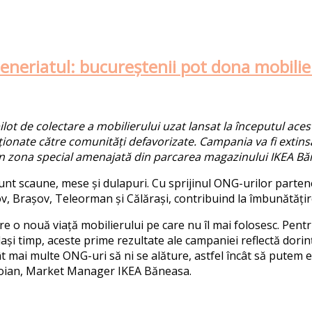
teneriatul: bucureștenii pot dona mobilier
lot de colectare a mobilierului uzat lansat la începutul aces
cționate către
comunită
ți
defavorizate
.
C
ampania va fi extins
 în zona special amenajată din parcarea magazinului IKEA Bă
unt scaune, mese și dulapuri. Cu sprijinul ONG-urilor partene
ov, Brașov, Teleorman și Călărași, contribuind la îmbunătățir
 o nouă viață mobilierului pe care nu îl mai folosesc. Pent
lași timp,
aceste
prime
rezultate
ale campaniei
reflectă dorinț
cât mai multe
ONG-uri
să ni se alăture, astfel încât să putem 
oian, Market Manager IKEA Băneasa
.