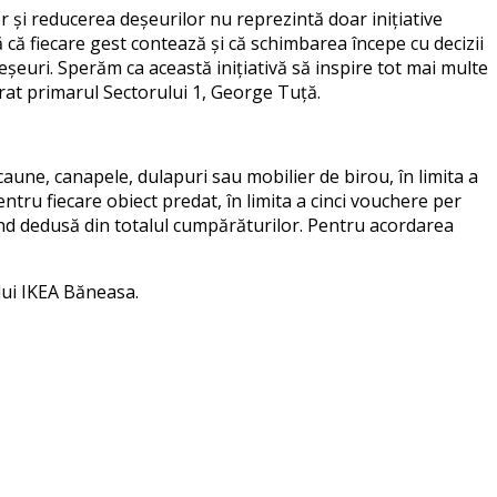
r și reducerea deșeurilor nu reprezintă doar inițiative
că fiecare gest contează și că schimbarea începe cu decizii
eșeuri. Sperăm ca această inițiativă să inspire tot mai multe
rat
primarul Sectorului 1, George Tuță
.
une, canapele, dulapuri sau mobilier de birou, în limita a
ntru fiecare obiect predat, în limita a cinci vouchere per
ind dedusă din totalul cumpărăturilor. Pentru acordarea
lui IKEA Băneasa.