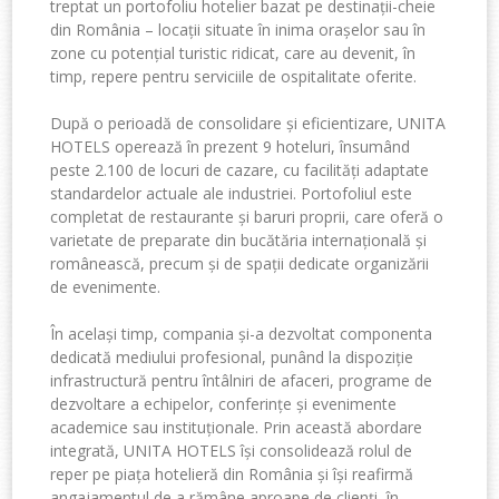
treptat un portofoliu hotelier bazat pe destinații-cheie
din România – locații situate în inima orașelor sau în
zone cu potențial
turistic ridicat, care au devenit, în
timp, repere pentru serviciile de ospitalitate oferite.
După o perioadă de consolidare și eficientizare, UNITA
HOTELS operează în prezent 9 hoteluri, însumând
peste 2.100 de locuri de cazare, cu facilități adaptate
standardelor actuale ale industriei. Portofoliul este
completat de restaurante și baruri proprii, care oferă o
varietate de
preparate din bucătăria internațională și
românească, precum și de spații dedicate organizării
de evenimente.
În același timp, compania și-a dezvoltat componenta
dedicată mediului profesional, punând la dispoziție
infrastructură pentru întâlniri de afaceri, programe de
dezvoltare a echipelor, conferințe și evenimente
academice sau instituționale. Prin această abordare
integrată, UNITA HOTELS își
consolidează rolul de
reper pe piața hotelieră din România și își reafirmă
angajamentul de a rămâne aproape de clienți, în