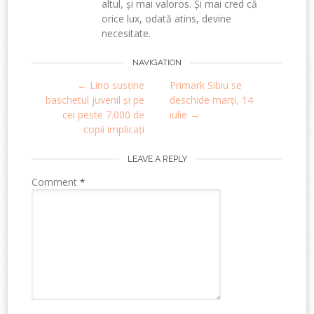
altul, și mai valoros. Și mai cred că
orice lux, odată atins, devine
necesitate.
Post
NAVIGATION
←
Lino susține
Primark Sibiu se
navigation
baschetul juvenil și pe
deschide marți, 14
cei peste 7.000 de
iulie
→
copii implicați
LEAVE A REPLY
Comment
*