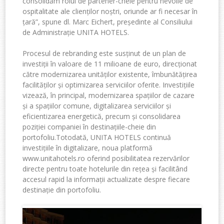
consolidăm rolul de partener-cheie pentru nevoile de
ospitalitate ale clienților noștri, oriunde ar fi necesar în
țară”, spune dl. Marc Eichert, președinte al Consiliului
de Administrație UNITA HOTELS.
Procesul de rebranding este susținut de un plan de
investiții în valoare de 11 milioane de euro, direcționat
către modernizarea unităților existente, îmbunătățirea
facilităților și optimizarea serviciilor oferite. Investițiile
vizează, în principal, modernizarea spațiilor de cazare
și a spațiilor
comune, digitalizarea serviciilor și
eficientizarea energetică, precum și consolidarea
poziției companiei în destinațiile-cheie din
portofoliu.Totodată, UNITA HOTELS continuă
investițiile în digitalizare, noua platformă
www.unitahotels.ro oferind posibilitatea rezervărilor
directe pentru toate hotelurile din rețea și facilitând
accesul rapid la informații actualizate despre fiecare
destinație din portofoliu.