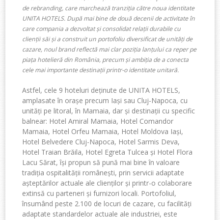
de rebranding, care marchează tranziția către noua identitate
UNITA HOTELS. După mai bine de două decenii de activitate în
care compania a dezvoltat și consolidat relații durabile cu
clienții săi și a construit un portofoliu diversificat de unități de
cazare, noul brand reflectă mai clar poziția lanțului ca reper pe
piața hotelieră din România, precum și ambiția de a conecta
cele mai importante destinații printr-o identitate unitară.
Astfel, cele 9 hoteluri deținute de
UNITA HOTELS,
amplasate în orașe precum Iași sau Cluj-Napoca, cu
unități pe litoral, în Mamaia, dar și destinații cu specific
balnear: Hotel Amiral Mamaia, Hotel Comandor
Mamaia, Hotel Orfeu Mamaia, Hotel Moldova Iași,
Hotel Belvedere Cluj-Napoca, Hotel Sarmis Deva,
Hotel Traian Brăila, Hotel Egreta Tulcea și Hotel Flora
Lacu Sărat, își propun să pună mai bine în valoare
tradiția ospitalității românești, prin servicii adaptate
așteptărilor actuale ale clienților și printr-o colaborare
extinsă cu parteneri și furnizori locali. Portofoliul,
însumând peste 2.100 de locuri de cazare, cu facilități
adaptate standardelor actuale ale industriei, este