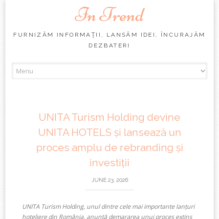
In Trend
FURNIZĂM INFORMAŢII, LANSĂM IDEI, ÎNCURAJĂM
DEZBATERI
Skip
to
content
UNITA Turism Holding devine
UNITA HOTELS și lansează un
proces amplu de rebranding și
investiții
JUNE 23, 2026
UNITA Turism Holding, unul dintre cele mai importante lanțuri
hoteliere din România, anunță demararea unui proces extins