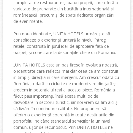
completat de restaurante și baruri proprii, care oferă o
varietate de preparate din bucătăria internațională și
românească, precum și de spații dedicate organizării
de evenimente.
Prin noua identitate, UNITA HOTELS urmărește să
consolideze o experiență unitară la nivelul întregii
rețele, construită în jurul ideii de apropiere față de
oaspeți și conectare la destinațiile-cheie din România.
„UNITA HOTELS este un pas firesc în evoluția noastră,
o identitate care reflectă mai clar ceea ce am construit
în timp și direcția în care mergem. Am crescut odată cu
România, odată cu ciclurile de modernizare din țară și
credem în potențialul real al acestei piețe. România a
făcut pași importanți, însă
există mult loc de
dezvoltare în sectorul turistic, iar noi vrem să fim aici și
să livrăm în continuare calitate. Ne propunem să
oferim o experiență coerentă în toate destinațiile din
portofoliu, ridicând standardul serviciilor la un nivel
comun, ușor de recunoscut. Prin UNITA HOTELS ne