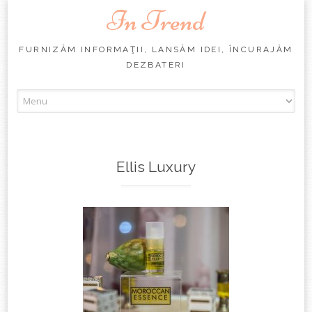
In Trend
FURNIZĂM INFORMAŢII, LANSĂM IDEI, ÎNCURAJĂM
DEZBATERI
Skip
to
content
Ellis Luxury