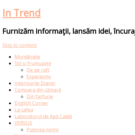
In Trend
Furnizăm informaţii, lansăm idei, încur
Skip to content
Mondènele
Stil şi frumuseţe
De pe raft
Experiențe
Interviurile Dianei
Comoara din cămară
Din farfurie
English Corner
La cafea
Laboratorul de Apă Caldă
VERSUS
Puterea minții