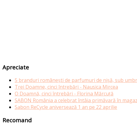
Apreciate
5 branduri românești de parfumuri de nișă, sub umbr
Trei Doamne, cinci întrebări - Nausica Mircea
O Doamnă, cinci întrebări - Florina Mărcuță
SABON România a celebrat întâia primăvară în magazi
Sabon ReCycle aniversează 1 an pe 22 aprilie
Recomand