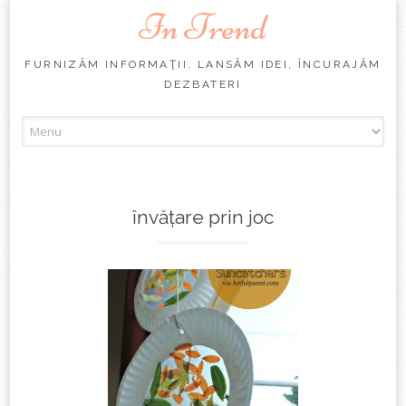
In Trend
FURNIZĂM INFORMAŢII, LANSĂM IDEI, ÎNCURAJĂM
DEZBATERI
Skip
to
content
învățare prin joc