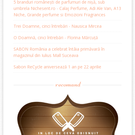
5 branduri românești de parfumuri de nișă, sub
umbrela Nichesent.ro - Calaj Perfume, Adi Ale Van, A13
Niche, Grande perfume si Emozioni Fragrances
Trei Doamne, cinci întrebări - Nausica Mircea
O Doamnă, cinci întrebări - Florina Mărcuță
SABON România a celebrat întâia primăvară în
magazinul din Iulius Mall Suceava
Sabon ReCycle aniversează 1 an pe 22 aprilie
recomand