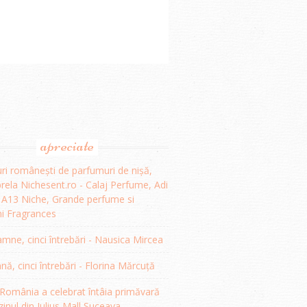
apreciate
ri românești de parfumuri de nișă,
ela Nichesent.ro - Calaj Perfume, Adi
, A13 Niche, Grande perfume si
i Fragrances
mne, cinci întrebări - Nausica Mircea
, cinci întrebări - Florina Mărcuță
omânia a celebrat întâia primăvară
inul din Iulius Mall Suceava