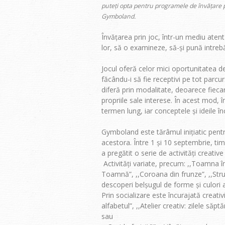
puteți opta pentru programele de învățare pri
Gymboland.
Învățarea prin joc, într-un mediu atent 
lor, să o examineze, să-și pună intrebă
Jocul oferă celor mici oportunitatea de 
făcându-i să fie receptivi pe tot parc
diferă prin modalitate, deoarece fiecare
propriile sale interese. În acest mod, 
termen lung, iar conceptele și ideile î
Gymboland este tărâmul inițiatic pentru 
acestora. Între 1 și 10 septembrie, t
a pregătit o serie de activități creative
Activități variate, precum: ,,Toamna în
Toamnă”, ,,Coroana din frunze”, ,,Strug
descoperi belșugul de forme și culori 
Prin socializare este încurajată creativ
alfabetul”, ,,Atelier creativ: zilele să
sau