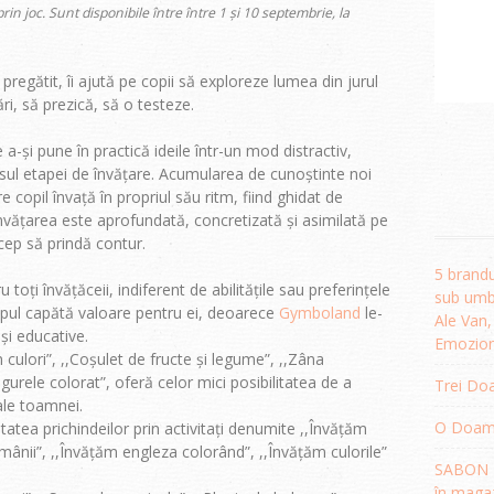
n joc. Sunt disponibile între între 1 și 10 septembrie, la
pregătit, îi ajută pe copii să exploreze lumea din jurul
ri, să prezică, să o testeze.
a-și pune în practică ideile într-un mod distractiv,
ursul etapei de învățare. Acumularea de cunoștinte noi
 copil învață în propriul său ritm, fiind ghidat de
învățarea este aprofundată, concretizată și asimilată pe
ncep să prindă contur.
5 brandu
toți învățăceii, indiferent de abilitățile sau preferințele
sub umbr
impul capătă valoare pentru ei, deoarece
Gymboland
le-
Ale Van
 și educative.
Emozion
 culori”, ,,Coșulet de fructe și legume”, ,,Zâna
urele colorat”, oferă celor mici posibilitatea de a
Trei Doa
ale toamnei.
O Doamnă
itatea prichindeilor prin activitați denumite ,,Învățăm
ptămânii”, ,,Învățăm engleza colorând”, ,,Învățăm culorile”
SABON R
în magaz