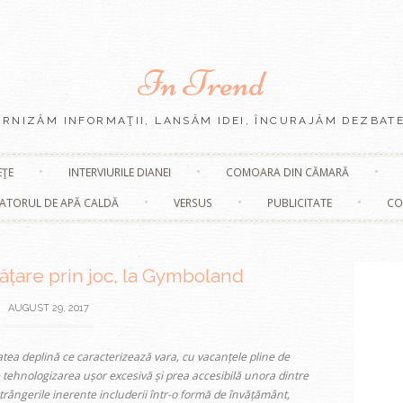
In Trend
URNIZĂM INFORMAŢII, LANSĂM IDEI, ÎNCURAJĂM DEZBATE
Skip
EŢE
INTERVIURILE DIANEI
COMOARA DIN CĂMARĂ
to
content
ATORUL DE APĂ CALDĂ
VERSUS
PUBLICITATE
CO
țare prin joc, la Gymboland
AUGUST 29, 2017
atea deplină ce caracterizează vara, cu vacanțele pline de
 tehnologizarea ușor excesivă și prea accesibilă unora dintre
strângerile inerente includerii într-o formă de învățământ,