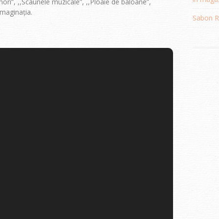
ori”, ,,Scaunele muzicale”, ,,Ploaie de baloane”,
imaginația.
Sabon Re