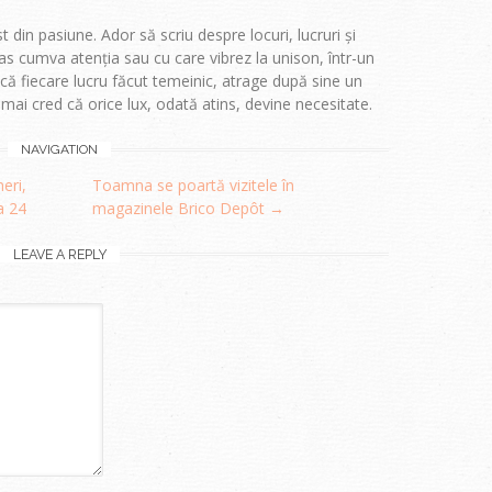
t din pasiune. Ador să scriu despre locuri, lucruri și
s cumva atenția sau cu care vibrez la unison, într-un
 fiecare lucru făcut temeinic, atrage după sine un
i mai cred că orice lux, odată atins, devine necesitate.
NAVIGATION
eri,
Toamna se poartă vizitele în
a 24
magazinele Brico Depôt
→
LEAVE A REPLY