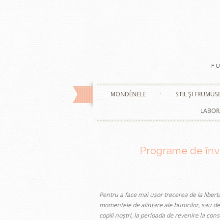
F
MONDÈNELE
STIL ŞI FRUMUS
LABOR
Programe de învă
Pentru a face mai ușor trecerea de la libert
momentele de alintare ale bunicilor, sau de
copiii noștri, la perioada de revenire la con