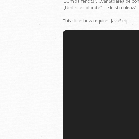
,,Omida fericită”, ,,Vânătoarea de com
,,Umbrele colorate”, ce le stimulează 
This slideshow requires JavaScript.