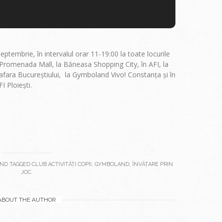
 septembrie, în intervalul orar 11-19:00 la toate locurile
Promenada Mall, la Băneasa Shopping City, în AFI, la
afara Bucureștiului, la Gymboland Vivo! Constanța și în
I Ploiești.
ND TAGGED
CLUB ACTIVITĂȚI COPII
,
GYMBOLAND
,
ÎNVĂȚARE PRIN
JOC
.
ABOUT THE AUTHOR