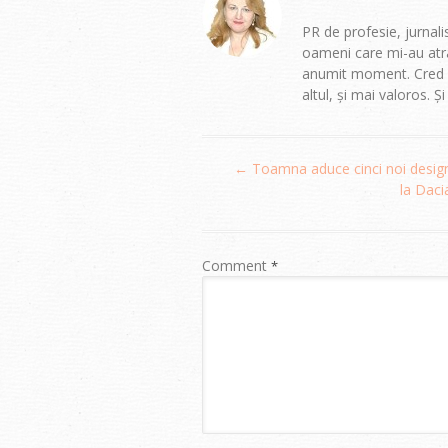
PR de profesie, jurnalis
oameni care mi-au atra
anumit moment. Cred că
altul, și mai valoros. Ș
Post
←
Toamna aduce cinci noi design
navigation
la Daci
Comment
*