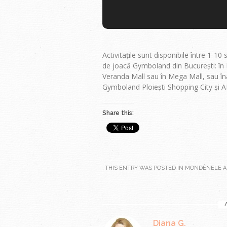
Activitațile sunt disponibile între 1-10
de joacă Gymboland din București: în 
Veranda Mall sau în Mega Mall, sau în
Gymboland Ploiești Shopping City și AF
Share this:
THIS ENTRY WAS POSTED IN
MONDÈNELE
A
Diana G.