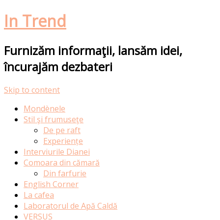
In Trend
Furnizăm informaţii, lansăm idei,
încurajăm dezbateri
Skip to content
Mondènele
Stil şi frumuseţe
De pe raft
Experiențe
Interviurile Dianei
Comoara din cămară
Din farfurie
English Corner
La cafea
Laboratorul de Apă Caldă
VERSUS