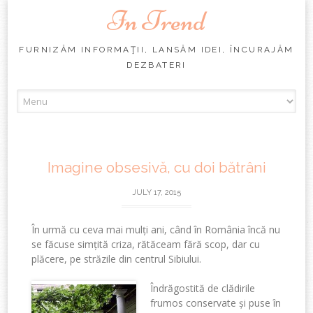
In Trend
FURNIZĂM INFORMAŢII, LANSĂM IDEI, ÎNCURAJĂM
DEZBATERI
Skip
to
content
Imagine obsesivă, cu doi bătrâni
JULY 17, 2015
În urmă cu ceva mai mulți ani, când în România încă nu
se făcuse simțită criza, rătăceam fără scop, dar cu
plăcere, pe străzile din centrul Sibiului.
Îndrăgostită de clădirile
frumos conservate și puse în