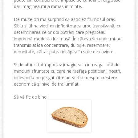
dar imaginea mi-a rămas în minte.
De multe ori mă surprind că asociez frumosul oraș
Sibiu și tihna vieții din înfloritoarea urbe transilvană, cu
determinarea celor doi bătrâni care pregăteau
împreună modesta lor masă. În câteva secunde mi-au
transmis atâta concentrare, duioșie, resemnare,
demnitate, cât ar putea încăpea în sute de cuvinte.
Și de atunci tot raportez imaginea la întreaga liotă de
minciuni sfruntate cu care ne răsfață politicienii noștri,
îndesându-ne pe gât cifre pervertite despre creștere
economică și nivel de trai umflat.
Să vă fie de bine!