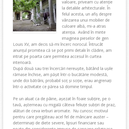
valoare, priveam cu atenție
la detaliile arhitecturale. În
felul acesta, un afiș despre
vânzarea unui mobilier de
culoare albă, mi-a atras
atenția. Având în minte
imaginea pieselor de gen
Louis XV, am decis să-mi încerc norocul. Întrucât
anunțul promitea că se pot primi detalii în clădire, am
intrat pe poarta care permitea accesul în curtea
interioară.
După două sau trei încercări nereușite, bătând la ușile
rămase închise, am pășit într-o bucătărie modestă,
unde doi bătrâni, probabil soț și soție, erau angrenați
într-o activitate ce părea să domine timpul.
Pe un aluat ca de pâine, așezat în foaie subțire, pe o
tavă, așterneau cu migală câteva feliuțe subțiri de praz,
alături de ceva ierburi aromate. Nu cunosc motivul
pentru care pregăteau acel fel de mâncare auster –
determinați de diete severe, lipsuri financiare sau
poate din considerente impuse de canoane religioase,