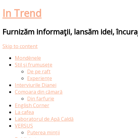
In Trend
Furnizăm informaţii, lansăm idei, încur
Skip to content
Mondènele
Stil şi frumuseţe
De pe raft
Experiențe
Interviurile Dianei
Comoara din cămară
Din farfurie
English Corner
La cafea
Laboratorul de Apă Caldă
VERSUS
Puterea minții