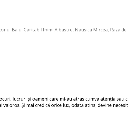
aconu
,
Balul Caritabil Inimi Albastre
,
Nausica Mircea
,
Raza de
 locuri, lucruri și oameni care mi-au atras cumva atenția sau
i valoros. Și mai cred că orice lux, odată atins, devine necesit