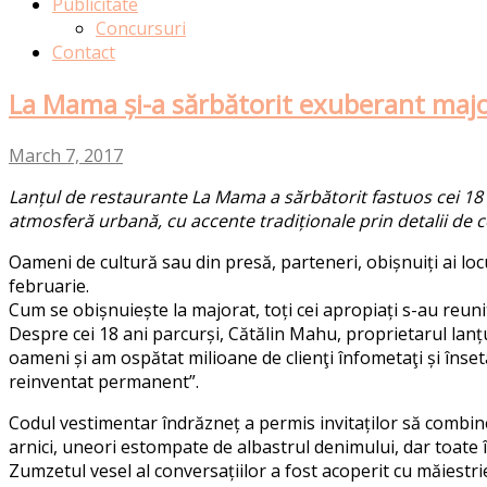
Publicitate
Concursuri
Contact
La Mama și-a sărbătorit exuberant maj
March 7, 2017
Lanțul de restaurante La Mama a sărbătorit fastuos cei 18 an
atmosferă urbană, cu accente tradiționale prin detalii de 
Oameni de cultură sau din presă, parteneri, obișnuiți ai lo
februarie.
Cum se obișnuiește la majorat, toți cei apropiați s-au reunit
Despre cei 18 ani parcurși, Cătălin Mahu, proprietarul lanț
oameni și am ospătat milioane de clienţi înfometaţi și înset
reinventat permanent”.
Codul vestimentar îndrăzneț a permis invitaților să combine 
arnici, uneori estompate de albastrul denimului, dar toate î
Zumzetul vesel al conversațiilor a fost acoperit cu măiestrie