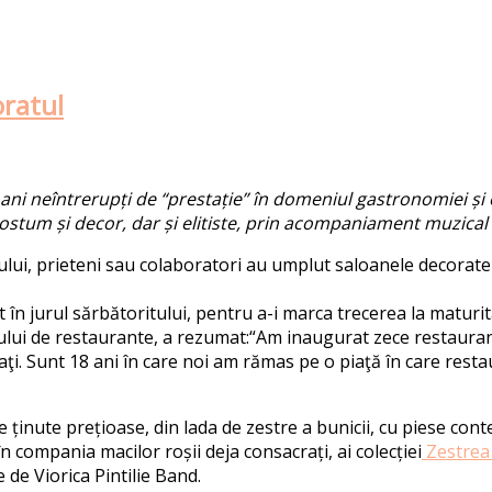
oratul
i neîntrerupți de “prestație” în domeniul gastronomiei și osp
costum și decor, dar și elitiste, prin acompaniament muzical
cului, prieteni sau colaboratori au umplut saloanele decorate
 în jurul sărbătoritului, pentru a-i marca trecerea la maturit
ului de restaurante, a rezumat:“Am inaugurat zece restaurant
aţi. Sunt 18 ani în care noi am rămas pe o piaţă în care rest
ținute prețioase, din lada de zestre a bunicii, cu piese cont
n compania macilor roșii deja consacrați, ai colecției
Zestrea 
 de Viorica Pintilie Band.