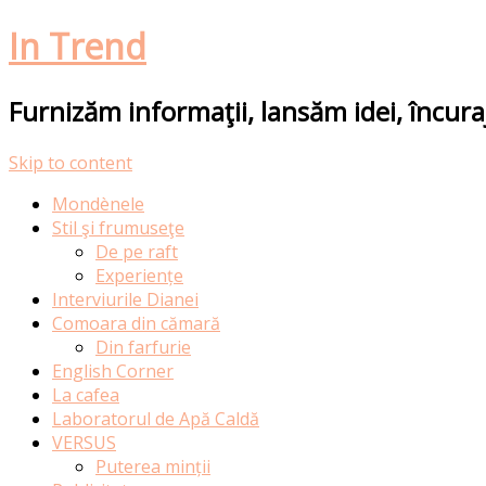
In Trend
Furnizăm informaţii, lansăm idei, încur
Skip to content
Mondènele
Stil şi frumuseţe
De pe raft
Experiențe
Interviurile Dianei
Comoara din cămară
Din farfurie
English Corner
La cafea
Laboratorul de Apă Caldă
VERSUS
Puterea minții