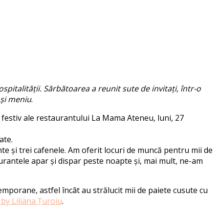
italității. Sărbătoarea a reunit sute de invitați, într-o
 și meniu
.
 festiv ale restaurantului La Mama Ateneu, luni, 27
ate.
e și trei cafenele. Am oferit locuri de muncă pentru mii de
aurantele apar și dispar peste noapte și, mai mult, ne-am
emporane, astfel încât au strălucit mii de paiete cusute cu
by Liliana Țuroiu
.