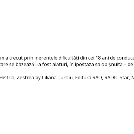
m a trecut prin inerentele dificultăți din cei 18 ani de conduc
care se bazează i-a fost alături, în ipostaza sa obișnuită – de 
istria, Zestrea by Liliana Țuroiu, Editura RAO, RADIC Star,