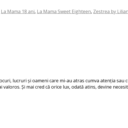
,
La Mama 18 ani
,
La Mama Sweet Eighteen
,
Zestrea by Lilia
 locuri, lucruri și oameni care mi-au atras cumva atenția sau
i valoros. Și mai cred că orice lux, odată atins, devine necesit