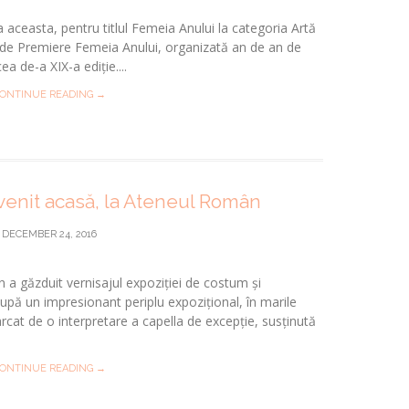
a aceasta, pentru titlul Femeia Anului la categoria Artă
le de Premiere Femeia Anului, organizată an de an de
a de-a XIX-a ediție....
ONTINUE READING →
enit acasă, la Ateneul Român
DECEMBER 24, 2016
 a găzduit vernisajul expoziției de costum și
după un impresionant periplu expozițional, în marile
rcat de o interpretare a capella de excepție, susținută
ONTINUE READING →