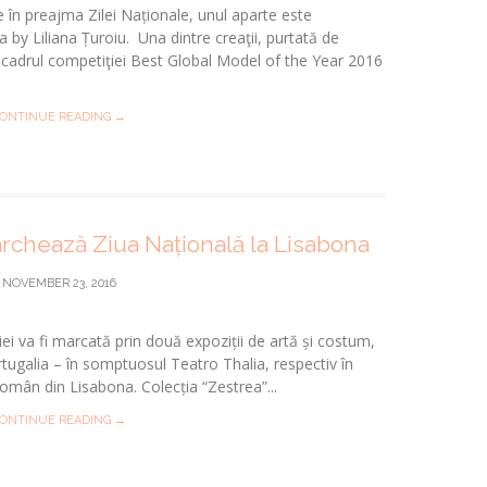
 în preajma Zilei Naționale, unul aparte este
 by Liliana Țuroiu. Una dintre creaţii, purtată de
cadrul competiţiei Best Global Model of the Year 2016
ONTINUE READING →
archează Ziua Națională la Lisabona
NOVEMBER 23, 2016
i va fi marcată prin două expoziții de artă și costum,
tugalia – în somptuosul Teatro Thalia, respectiv în
 Român din Lisabona. Colecția “Zestrea”...
ONTINUE READING →