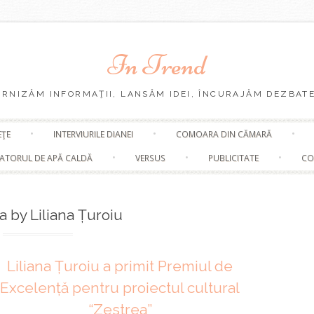
In Trend
URNIZĂM INFORMAŢII, LANSĂM IDEI, ÎNCURAJĂM DEZBATE
Skip
EŢE
INTERVIURILE DIANEI
COMOARA DIN CĂMARĂ
to
content
ATORUL DE APĂ CALDĂ
VERSUS
PUBLICITATE
CO
a by Liliana Țuroiu
Liliana Țuroiu a primit Premiul de
Excelență pentru proiectul cultural
“Zestrea”