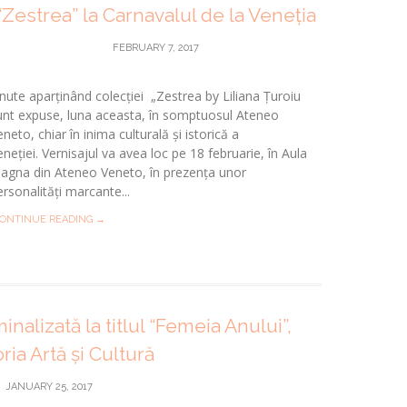
“Zestrea” la Carnavalul de la Veneția
FEBRUARY 7, 2017
inute aparținând colecției „Zestrea by Liliana Țuroiu
unt expuse, luna aceasta, în somptuosul Ateneo
neto, chiar în inima culturală și istorică a
eneției. Vernisajul va avea loc pe 18 februarie, în Aula
agna din Ateneo Veneto, în prezența unor
ersonalități marcante...
ONTINUE READING →
inalizată la titlul “Femeia Anului”,
ria Artă și Cultură
JANUARY 25, 2017