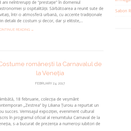
8 ani neîntrerupți de “prestație” în domeniul
astronomiei și ospitalității. Sărbătoarea a reunit sute de
Sabon Re
nvitați, într-o atmosferă urbană, cu accente tradiționale
in detalii de costum și decor, dar și elitiste,...
ONTINUE READING →
Costume românești la Carnavalul de
la Veneția
FEBRUARY 24, 2017
âmbătă, 18 februarie, colecția de veșmânt
ontemporan „Zestrea” by Liliana Țuroiu a repurtat un
ou succes. Vernisajul expoziției, eveniment cultural
nscris în programul oficial al renumitului Carnaval de la
eneția, s-a bucurat de prezența a numeroși iubitori de