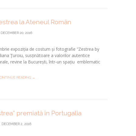
estrea la Ateneul Român
DECEMBER 20, 2016
rie expoziția de costum și fotografie “Zestrea by
liana Ţuroiu, susținătoare a valorilor autentice
urale, revine la București, într-un spațiu emblematic
ONTINUE READING →
trea” premiată în Portugalia
DECEMBER 2, 2016