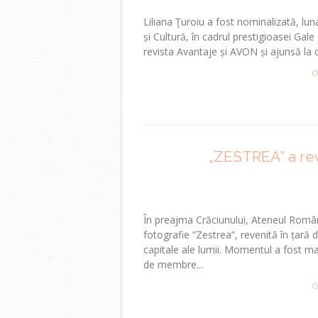
Liliana Ţuroiu a fost nominalizată, lun
și Cultură, în cadrul prestigioasei Ga
revista Avantaje și AVON și ajunsă la ce
C
„ZESTREA” a rev
În preajma Crăciunului, Ateneul Român
fotografie “Zestrea”, revenită în țară 
capitale ale lumii. Momentul a fost ma
de membre...
C