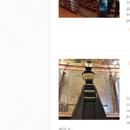
1
g
i
pr
C
S
c
n
î
V
artă și...