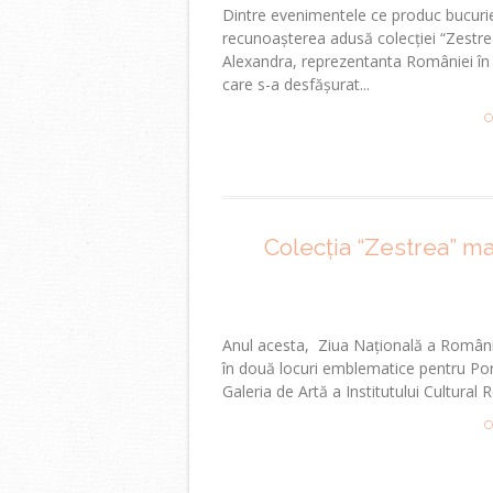
Dintre evenimentele ce produc bucurie
recunoașterea adusă colecției “Zestrea
Alexandra, reprezentanta României în 
care s-a desfășurat...
C
Colecția “Zestrea” m
Anul acesta, Ziua Națională a Românie
în două locuri emblematice pentru Por
Galeria de Artă a Institutului Cultural
C