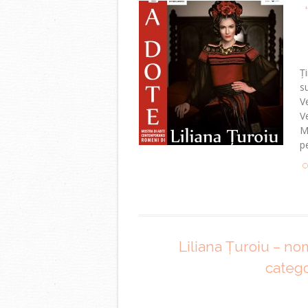
Ț
s
Ve
V
M
p
C
Liliana Țuroiu – nom
catego