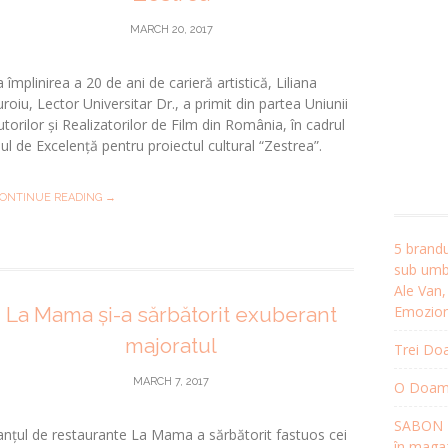
MARCH 20, 2017
 împlinirea a 20 de ani de carieră artistică, Liliana
uroiu, Lector Universitar Dr., a primit din partea Uniunii
utorilor și Realizatorilor de Film din România, în cadrul
ul de Excelență pentru proiectul cultural “Zestrea”.
ONTINUE READING →
5 brandu
sub umbr
Ale Van
Emozion
La Mama și-a sărbătorit exuberant
majoratul
Trei Doa
MARCH 7, 2017
O Doamnă
SABON R
anțul de restaurante La Mama a sărbătorit fastuos cei
în magaz