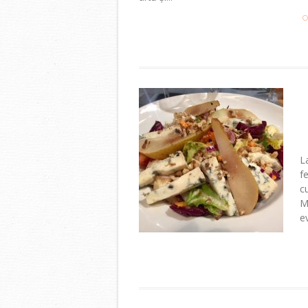
C
L
f
c
M
ev