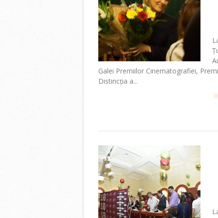
La
Ț
A
Galei Premiilor Cinematografiei, Premi
Distincția a...
C
L