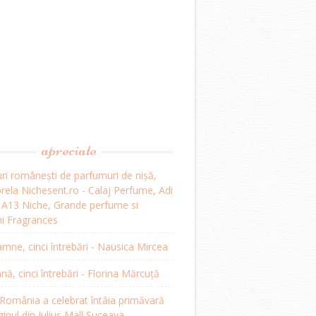
apreciate
ri românești de parfumuri de nișă,
ela Nichesent.ro - Calaj Perfume, Adi
, A13 Niche, Grande perfume si
i Fragrances
mne, cinci întrebări - Nausica Mircea
, cinci întrebări - Florina Mărcuță
omânia a celebrat întâia primăvară
inul din Iulius Mall Suceava