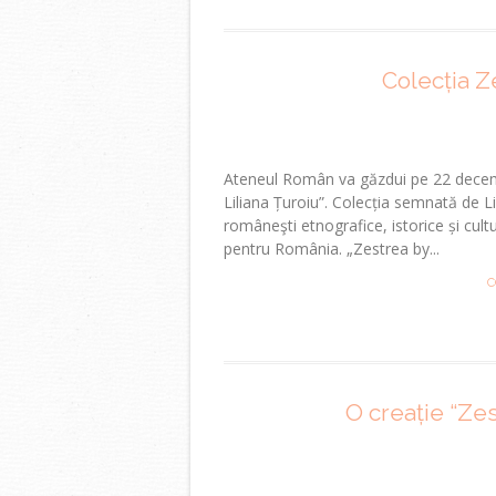
Colecția Z
Ateneul Român va găzdui pe 22 decemb
Liliana Țuroiu”. Colecția semnată de Li
româneşti etnografice, istorice și cult
pentru România. „Zestrea by...
C
O creație “Zes