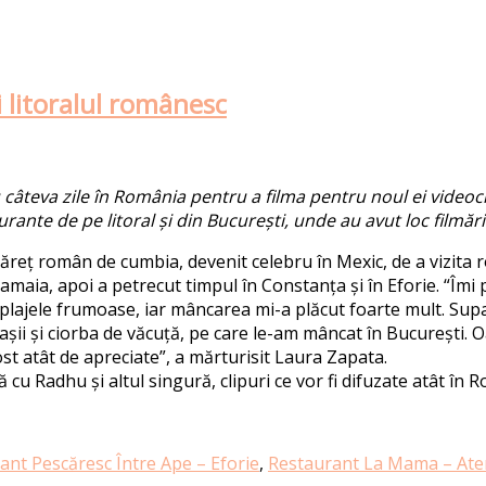
 litoralul românesc
câteva zile în România pentru a filma pentru noul ei videoclip
nte de pe litoral și din București, unde au avut loc filmări
ăreț român de cumbia, devenit celebru în Mexic, de a vizita ro
Mamaia, apoi a petrecut timpul în Constanța și în Eforie. “Îmi 
 plajele frumoase, iar mâncarea mi-a plăcut foarte mult. Supa 
așii și ciorba de văcuță, pe care le-am mâncat în București.
st atât de apreciate”, a mărturisit Laura Zapata.
cu Radhu și altul singură, clipuri ce vor fi difuzate atât în R
nt Pescăresc Între Ape – Eforie
,
Restaurant La Mama – At