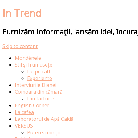
In Trend
Furnizăm informaţii, lansăm idei, încur
Skip to content
Mondènele
Stil şi frumuseţe
De pe raft
Experiențe
Interviurile Dianei
Comoara din cămară
Din farfurie
English Corner
La cafea
Laboratorul de Apă Caldă
VERSUS
Puterea minții