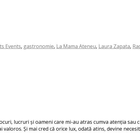
sts Events
,
gastronomie
,
La Mama Ateneu
,
Laura Zapata
,
Ra
 locuri, lucruri și oameni care mi-au atras cumva atenția sau
i valoros. Și mai cred că orice lux, odată atins, devine necesit