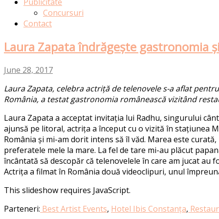
Publicitate
Concursuri
Contact
Laura Zapata îndrăgește gastronomia și
June 28, 2017
Laura Zapata, celebra actriță de telenovele s-a aflat pentru 
România, a testat gastronomia românească vizitând restaura
Laura Zapata a acceptat invitația lui Radhu, singurului cânt
ajunsă pe litoral, actrița a început cu o vizită în stațiunea 
România și mi-am dorit intens să îl văd. Marea este curată,
preferatele mele la mare. La fel de tare mi-au plăcut papan
încântată să descopăr că telenovelele în care am jucat au fo
Actrița a filmat în România două videoclipuri, unul împreună 
This slideshow requires JavaScript.
Parteneri:
Best Artist Events
,
Hotel Ibis Constanța
,
Restaura