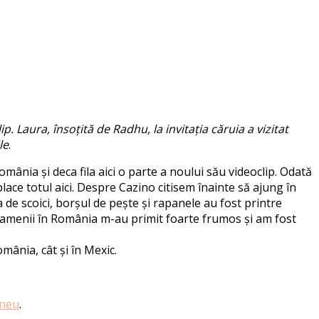
. Laura, însoțită de Radhu, la invitația căruia a vizitat
le
.
mânia și deca fila aici o parte a noului său videoclip. Odată
place totul aici. Despre Cazino citisem înainte să ajung în
de scoici, borșul de pește și rapanele au fost printre
 Oamenii în România m-au primit foarte frumos și am fost
omânia, cât și în Mexic.
eneu
.