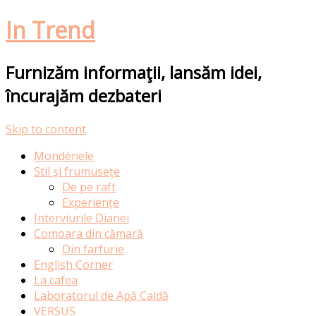
In Trend
Furnizăm informaţii, lansăm idei,
încurajăm dezbateri
Skip to content
Mondènele
Stil şi frumuseţe
De pe raft
Experiențe
Interviurile Dianei
Comoara din cămară
Din farfurie
English Corner
La cafea
Laboratorul de Apă Caldă
VERSUS