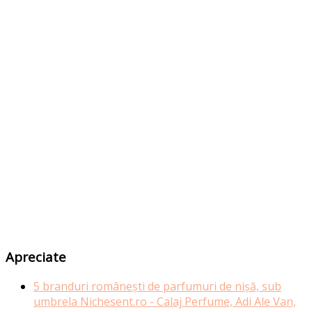
Apreciate
5 branduri românești de parfumuri de nișă, sub
umbrela Nichesent.ro - Calaj Perfume, Adi Ale Van,