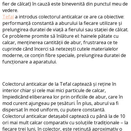
fier de călcat) în cauză este binevenită din punctul meu de
vedere.
Tefal
a introdus colectorul anticalcar ce are ca obiective:
performanță constantă a aburului la fiecare utilizare și
prelungirea duratei de viață a fierului sau stației de călcat.
Ce probleme promite să înlăture el: hainele pătate cu
calcar, menținerea cantității de abur, frustrarea ce te
cuprinde când încerci să netezești cutele materialelor
moderne, ce conțin fibre speciale, prelungirea duratei de
funcționare a aparatului.
Colectorul anticalcar de la Tefal captează și reține în
interior chiar și cele mai mici particule de calcar,
împiedicând eliberarea lor prin orificiile de abur, care în
mod curent ajungeau pe țesături. În plus, aburul va fi
dispersat în mod uniform, cu putere constantă.
Colectorul anticalcar detașabil captează cu până la de 10
ori mai mult calcar comparativ cu soluțiile tradiționale – la
fiecare trei luni, în colector, este reținută aproximativ o