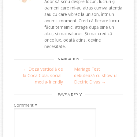
Ador să scriu despre locuri, lucruri și
oameni care mi-au atras cumva atenția
sau cu care vibrez la unison, într-un
anumit moment. Cred că fiecare lucru
făcut temeinic, atrage după sine un
altul, și mai valoros. Și mai cred că
orice lux, odată atins, devine
necesitate.
Post
NAVIGATION
←
Doza verticală de
Mariage Fest
navigation
la Coca Cola, social-
debutează cu show-ul
media-friendly
Electric Divas
→
LEAVE A REPLY
Comment
*