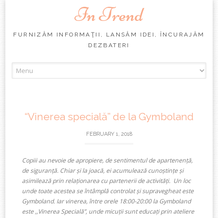
In Trend
FURNIZĂM INFORMAŢII, LANSĂM IDEI, ÎNCURAJĂM
DEZBATERI
Skip
to
content
“Vinerea specială” de la Gymboland
FEBRUARY 1, 2018
Copiii au nevoie de apropiere, de sentimentul de apartenență,
de siguranță. Chiar și la joacă, ei acumulează cunoștințe și
asimilează prin relaționarea cu partenerii de activități. Un loc
unde toate acestea se întâmplă controlat și supravegheat este
Gymboland. Iar vinerea, între orele 18:00-20:00 la Gymboland
este ,,Vinerea Specială”, unde micuții sunt educați prin ateliere