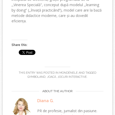
,,Vinerea Specială”, conceput după modelul ,,learning
by doing” (,,învață practicând’’), model care are la bază
metode didactice moderne, care și-au dovedit
eficiența.
Share this:
THIS ENTRY WAS POSTED IN
MONDÈNELE
AND TAGGED
GYMBOLAND
,
JOACĂ
,
JOCURI INTERACTIVE
.
ABOUT THE AUTHOR
Diana G.
PR de profesie, jurnalist din pasiune.