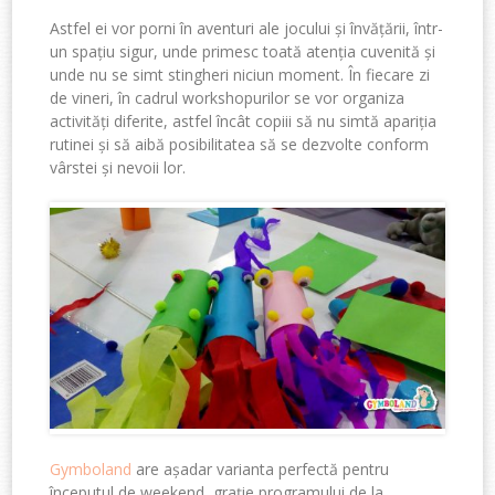
Astfel ei vor porni în aventuri ale jocului și învățării, într-
un spațiu sigur, unde primesc toată atenția cuvenită și
unde nu se simt stingheri niciun moment. În fiecare zi
de vineri, în cadrul workshopurilor se vor organiza
activități diferite, astfel încât copiii să nu simtă apariția
rutinei și să aibă posibilitatea să se dezvolte conform
vârstei și nevoii lor.
Gymboland
are așadar varianta perfectă pentru
începutul de weekend, grație programului de la