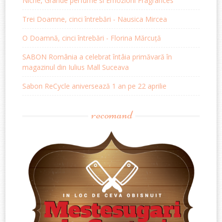
Niche, Grande perfume si Emozioni Fragrances
Trei Doamne, cinci întrebări - Nausica Mircea
O Doamnă, cinci întrebări - Florina Mărcuță
SABON România a celebrat întâia primăvară în
magazinul din Iulius Mall Suceava
Sabon ReCycle aniversează 1 an pe 22 aprilie
recomand