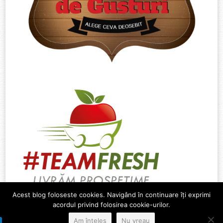
Acest blog foloseste cookies. Navigând în continuare îți exprimi
acordul privind folosirea cookie-urilor.
Am înțeles
Nu vreau