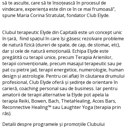
să te asculte, care să te însoțească în procesul de
vindecare, experiența este din ce în ce mai frumoasă”,
spune Maria Corina Stratulat, fondator Club Elyde.
Clubul terapeutic Elyde din Capitală este un concept unic
în țară, fiind spațiul în care își găsesc rezolvare probleme
de natură fizică (dureri de spate, de cap, de stomac, etc),
dar și cele de natură emoțională. Echipa Elyde este
pregătită cu terapii unice, precum Terapia Arienilor,
terapii convenționale, precum masajul terapeutic sau pe
pat cu pietre jad, terapii energetice, numerologie, human
design și astrologie. Pentru cei aflați în căutarea drumului
profesional, Club Elyde oferă și ședințe de orientare în
carieră, coaching personal sau de business. Iar pentru
amatorii de terapii alternative la Elyde pot apela la
terapia Reiki, Bowen, Bach, ThetaHealing, Acces Bars,
Reconnective Healing™ sau Laughter Yoga (terapia prin
râs).
Detalii despre programele și promoțiile Clubului