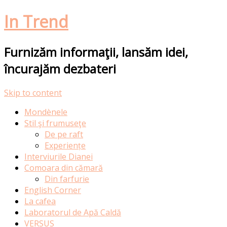
In Trend
Furnizăm informaţii, lansăm idei,
încurajăm dezbateri
Skip to content
Mondènele
Stil şi frumuseţe
De pe raft
Experiențe
Interviurile Dianei
Comoara din cămară
Din farfurie
English Corner
La cafea
Laboratorul de Apă Caldă
VERSUS