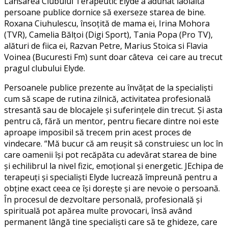
Lansarea Clubului Terapeutic Elyde a adunat laolaltă
persoane publice dornice să exerseze starea de bine.
Roxana Ciuhulescu, însoțită de mama ei, Irina Mohora
(TVR), Camelia Bălțoi (Digi Sport), Tania Popa (Pro TV),
alături de fiica ei, Razvan Petre, Marius Stoica si Flavia
Voinea (Bucuresti Fm) sunt doar câteva cei care au trecut
pragul clubului Elyde.
Persoanele publice prezente au învățat de la specialiști
cum să scape de rutina zilnică, activitatea profesională
stresantă sau de blocajele și suferințele din trecut. Și asta
pentru că, fără un mentor, pentru fiecare dintre noi este
aproape imposibil să trecem prin acest proces de
vindecare. “Mă bucur că am reușit să construiesc un loc în
care oamenii își pot recăpăta cu adevărat starea de bine
și echilibrul la nivel fizic, emoțional și energetic. JEchipa de
terapeuți și specialiști Elyde lucrează împreună pentru a
obține exact ceea ce își dorește și are nevoie o persoană.
În procesul de dezvoltare personală, profesională și
spirituală pot apărea multe provocari, însă având
permanent lângă tine specialiști care să te ghideze, care