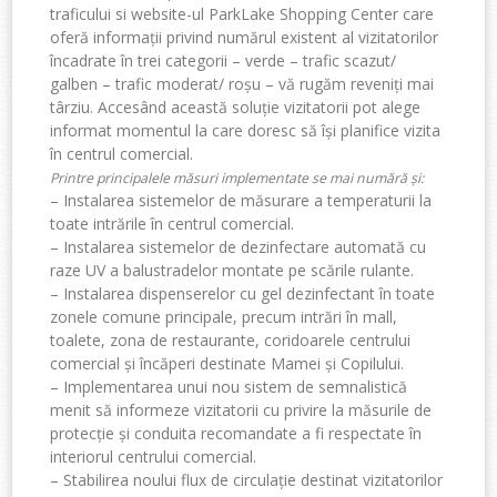
traficului si website-ul ParkLake Shopping Center care
oferă informații privind numărul existent al vizitatorilor
încadrate în trei categorii – verde – trafic scazut/
galben – trafic moderat/ roșu – vă rugăm reveniți mai
târziu. Accesând această soluție vizitatorii pot alege
informat momentul la care doresc să își planifice vizita
în centrul comercial.
Printre principalele măsuri implementate se mai numără și:
– Instalarea sistemelor de măsurare a temperaturii la
toate intrările în centrul comercial.
– Instalarea sistemelor de dezinfectare automată cu
raze UV a balustradelor montate pe scările rulante.
– Instalarea dispenserelor cu gel dezinfectant în toate
zonele comune principale, precum intrări în mall,
toalete, zona de restaurante, coridoarele centrului
comercial și încăperi destinate Mamei și Copilului.
– Implementarea unui nou sistem de semnalistică
menit să informeze vizitatorii cu privire la măsurile de
protecție și conduita recomandate a fi respectate în
interiorul centrului comercial.
– Stabilirea noului flux de circulație destinat vizitatorilor