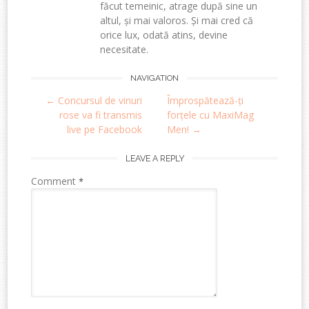
făcut temeinic, atrage după sine un
altul, și mai valoros. Și mai cred că
orice lux, odată atins, devine
necesitate.
Post
NAVIGATION
←
Concursul de vinuri
Împrospătează-ți
navigation
rose va fi transmis
forțele cu MaxiMag
live pe Facebook
Men!
→
LEAVE A REPLY
Comment
*