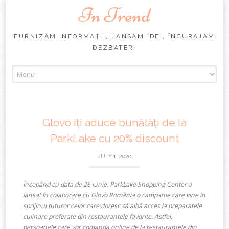
In Trend
FURNIZĂM INFORMAŢII, LANSĂM IDEI, ÎNCURAJĂM
DEZBATERI
Skip
to
content
Glovo îți aduce bunătăți de la
ParkLake cu 20% discount
JULY 1, 2020
Începând cu data de 26 iunie, ParkLake Shopping Center a
lansat în colaborare cu Glovo România o campanie care vine în
sprijinul tuturor celor care doresc să aibă acces la preparatele
culinare preferate din restaurantele favorite. Astfel,
persoanele care vor comanda online de la restaurantele din