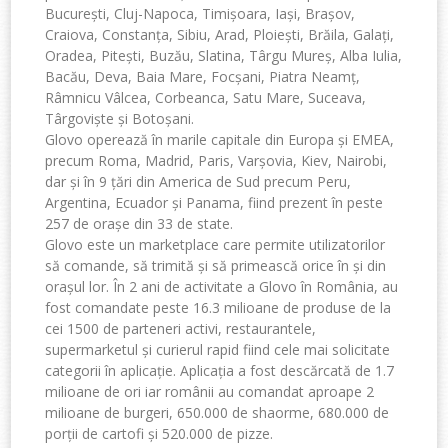
București, Cluj-Napoca, Timișoara, Iași, Brașov,
Craiova, Constanța, Sibiu, Arad, Ploiești, Brăila, Galați,
Oradea, Pitești, Buzău, Slatina, Târgu Mureș, Alba Iulia,
Bacău, Deva, Baia Mare, Focșani, Piatra Neamț,
Râmnicu Vâlcea, Corbeanca, Satu Mare, Suceava,
Târgoviște și Botoșani.
Glovo operează în marile capitale din Europa și EMEA,
precum Roma, Madrid, Paris, Varșovia, Kiev, Nairobi,
dar și în 9 țări din America de Sud precum Peru,
Argentina, Ecuador și Panama, fiind prezent în peste
257 de orașe din 33 de state.
Glovo este un marketplace care permite utilizatorilor
să comande, să trimită și să primească orice în și din
orașul lor. În 2 ani de activitate a Glovo în România, au
fost comandate peste 16.3 milioane de produse de la
cei 1500 de parteneri activi, restaurantele,
supermarketul și curierul rapid fiind cele mai solicitate
categorii în aplicație. Aplicația a fost descărcată de 1.7
milioane de ori iar românii au comandat aproape 2
milioane de burgeri, 650.000 de shaorme, 680.000 de
porții de cartofi și 520.000 de pizze.