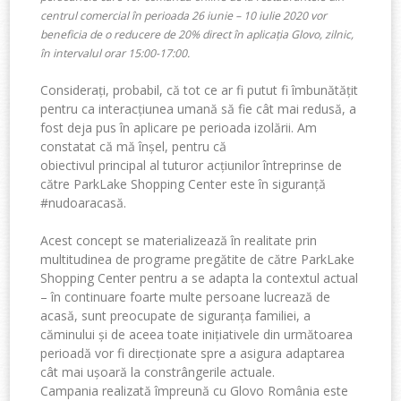
centrul comercial în perioada 26 iunie – 10 iulie 2020 vor
beneficia de o reducere de 20% direct în aplicația Glovo, zilnic,
în intervalul orar 15:00-17:00.
Considerați, probabil, că tot ce ar fi putut fi îmbunătățit
pentru ca interacțiunea umană să fie cât mai redusă, a
fost deja pus în aplicare pe perioada izolării. Am
constatat că mă înșel, pentru că
obiectivul principal al tuturor acțiunilor întreprinse de
către ParkLake Shopping Center este în siguranță
#nudoaracasă.
Acest concept se materializează în realitate prin
multitudinea de programe pregătite de către ParkLake
Shopping Center pentru a se adapta la contextul actual
– în continuare foarte multe persoane lucrează de
acasă, sunt preocupate de siguranța familiei, a
căminului și de aceea toate inițiativele din următoarea
perioadă vor fi direcționate spre a asigura adaptarea
cât mai ușoară la constrângerile actuale.
Campania realizată împreună cu Glovo România este