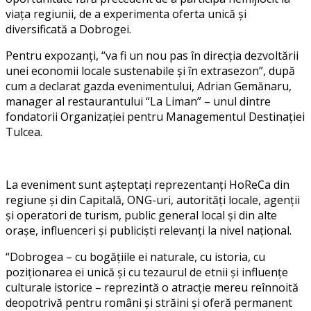
viața regiunii, de a experimenta oferta unică ș
i
diversificat
ă a Dobrogei.
Pentru expozanți,
“va fi un nou pas în direcția dezvoltării
unei economii locale sustenabile și în extrasezon”
, după
cum a declarat gazda evenimentului, Adrian Gemănaru,
manager al restaurantului “La Liman” – unul dintre
fondatorii Organizației pentru Managementul Destinației
Tulcea.
La eveniment sunt așteptați reprezentanți HoReCa din
regiune și din Capitală, ONG-uri, autorităț
i locale, agen
ții
și operatori de turism, public general local și din alte
orașe, influenceri și publiciș
ti relevan
ți la nivel naț
ional.
“Dobrogea – cu bogățiile ei naturale, cu istoria, cu
poziționarea ei unică și cu tezaurul de etnii ș
i influen
țe
culturale istorice – reprezintă
o atrac
ție mereu reînnoită
deopotrivă pentru româ
ni
ș
i str
ăini ș
i ofer
ă
permanent