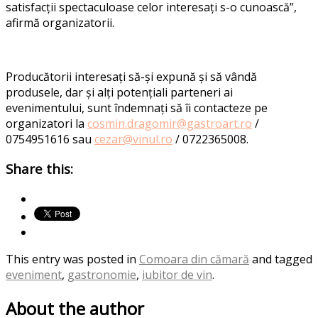
satisfac
ții spectaculoase celor interesați s-o cunoască”
,
afirmă organizatorii.
Produc
ătorii interesați să-și expună și să vândă
produsele, dar ș
i al
ț
i poten
țiali parteneri ai
evenimentului, sunt îndemnați să îi contacteze pe
organizatori la
cosmin.dragomir@gastroart.ro
/
0754951616
sau
cezar@vinul.ro
/ 0722365008.
Share this:
This entry was posted in
Comoara din cămară
and tagged
eveniment
,
gastronomie
,
iubitor de vin
.
About the author