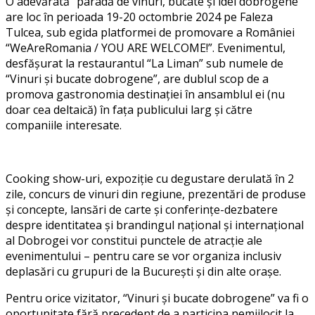
O
adevărat
ă
“
paradă
de vinuri, bucate și idei dobrogene”
are loc în perioada 19-20 octombrie 2024 pe Faleza
Tulcea, sub egida platformei de promovare a României
“WeAreRomania / YOU ARE WELCOME!”. Evenimentul,
desfășurat la restaurantul “La Liman” sub numele de
“Vinuri și bucate dobrogene”, are dublul scop de a
promova gastronomia destinației în ansamblul ei
(nu
doar cea deltaică)
în fața publicului larg și către
companiile interesate.
Cooking show-uri, expoziție cu degustare derulată în 2
zile, concurs de vinuri din regiune, prezentări de produse
și concepte, lansări de carte și conferințe-dezbatere
despre identitatea și brandingul național și internațional
al Dobrogei
vor constitui punctele de atracție ale
evenimentului – pentru care se vor organiza inclusiv
deplasări cu grupuri de la București și din alte orașe.
Pentru orice vizitator,
“
Vinuri și bucate dobrogene”
va fi o
oportunitate fără precedent de a participa nemijlocit la