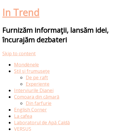
In Trend
Furnizăm informaţii, lansăm idei,
încurajăm dezbateri
Skip to content
Mondènele
Stil şi frumuseţe
De pe raft
Experiențe
Interviurile Dianei
Comoara din cămară
Din farfurie
English Corner
La cafea
Laboratorul de Apă Caldă
VERSUS