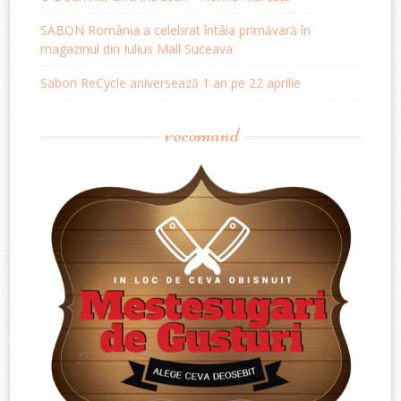
SABON România a celebrat întâia primăvară în
magazinul din Iulius Mall Suceava
Sabon ReCycle aniversează 1 an pe 22 aprilie
recomand