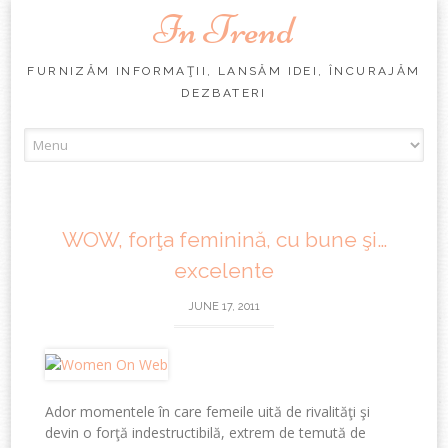
In Trend
FURNIZĂM INFORMAŢII, LANSĂM IDEI, ÎNCURAJĂM
DEZBATERI
Skip
to
content
WOW, forţa feminină, cu bune şi…
excelente
JUNE 17, 2011
Ador momentele în care femeile uită de rivalităţi şi
devin o forţă indestructibilă, extrem de temută de