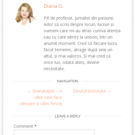
Diana G.
PR de profesie, jurnalist din pasiune.
Ador să scriu despre locuri, lucruri și
oameni care mi-au atras cumva atenția
sau cu care vibrez la unison, într-un
anumit moment. Cred că fiecare lucru
făcut temeinic, atrage după sine un
altul, și mai valoros. Și mai cred că
orice lux, odată atins, devine
necesitate.
Post
NAVIGATION
←
Granatapet – o
Sărutul botoxului
→
navigation
idee care face
vânzare si câini fericiţi
LEAVE A REPLY
Comment
*