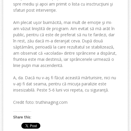
spre mediu şi apoi am primit o lista cu insctrucţiuni şi
sfaturi post intervenţie.
Am plecat uşor buimăcită, mai mult de emoţie şi mi-
am văzut liniştită de program. Am evitat să mă arăt în
public, pentru că este de preferat să nu te fardezi, dar
în rest, zău dacă m-a deranjat ceva. După două
săptămâni, perioadă la care rezultatul se stabilizează,
am observat că «acolada» dintre sprâncene a dispărut,
fruntea este mai destinsă, iar sprâncenele urmează o
linie puţin mai ascendentă.
A, da. Dacă nu v-aş fi făcut această mărturisire, nici nu
v-aţi fi dat seama, pentru că micuţa paralizie este
insesizabilă. Peste 5-6 luni voi repeta, cu siguranţă.
Credit foto: truthinaging.com
Share this: