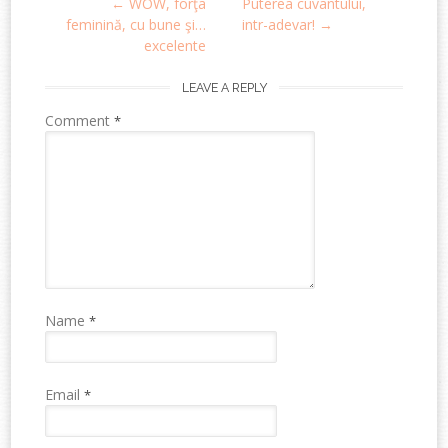
←
WOW, forţa
Puterea cuvantului,
navigation
feminină, cu bune şi…
intr-adevar!
→
excelente
LEAVE A REPLY
Comment
*
Name
*
Email
*