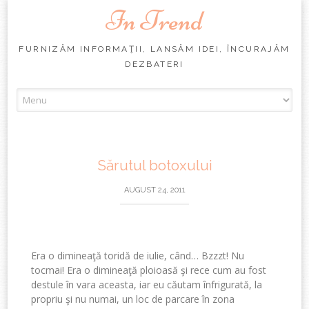
In Trend
FURNIZĂM INFORMAŢII, LANSĂM IDEI, ÎNCURAJĂM
DEZBATERI
Skip
to
content
Sărutul botoxului
AUGUST 24, 2011
Era o dimineaţă toridă de iulie, când… Bzzzt! Nu
tocmai! Era o dimineaţă ploioasă şi rece cum au fost
destule în vara aceasta, iar eu căutam înfrigurată, la
propriu şi nu numai, un loc de parcare în zona