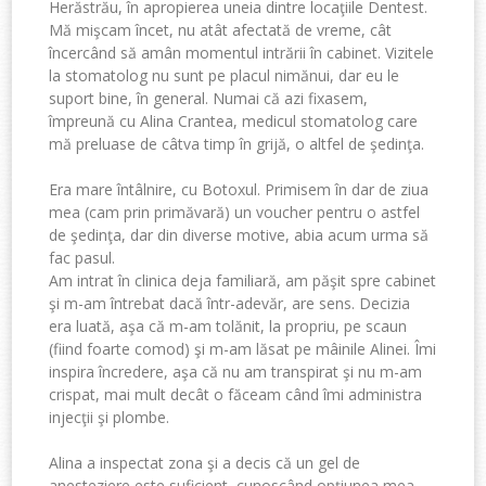
Herăstrău, în apropierea uneia dintre locaţiile Dentest.
Mă mişcam încet, nu atât afectată de vreme, cât
încercând să amân momentul intrării în cabinet. Vizitele
la stomatolog nu sunt pe placul nimănui, dar eu le
suport bine, în general. Numai că azi fixasem,
împreună cu Alina Crantea, medicul stomatolog care
mă preluase de câtva timp în grijă, o altfel de şedinţa.
Era mare întâlnire, cu Botoxul. Primisem în dar de ziua
mea (cam prin primăvară) un voucher pentru o astfel
de şedinţa, dar din diverse motive, abia acum urma să
fac pasul.
Am intrat în clinica deja familiară, am păşit spre cabinet
şi m-am întrebat dacă într-adevăr, are sens. Decizia
era luată, aşa că m-am tolănit, la propriu, pe scaun
(fiind foarte comod) şi m-am lăsat pe mâinile Alinei. Îmi
inspira încredere, aşa că nu am transpirat şi nu m-am
crispat, mai mult decât o făceam când îmi administra
injecţii şi plombe.
Alina a inspectat zona şi a decis că un gel de
anesteziere este suficient, cunoscând opţiunea mea