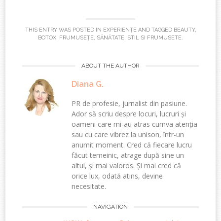
THIS ENTRY WAS POSTED IN
EXPERIENȚE
AND TAGGED
BEAUTY
,
BOTOX
,
FRUMUSEȚE
,
SĂNĂTATE
,
STIL SI FRUMUSETE
.
ABOUT THE AUTHOR
Diana G.
PR de profesie, jurnalist din pasiune.
Ador să scriu despre locuri, lucruri și
oameni care mi-au atras cumva atenția
sau cu care vibrez la unison, într-un
anumit moment. Cred că fiecare lucru
făcut temeinic, atrage după sine un
altul, și mai valoros. Și mai cred că
orice lux, odată atins, devine
necesitate.
Post
NAVIGATION