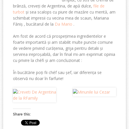
brânză, creveți de Argentina, de apă dulce,
file de
turbot
și sea scalops cu piure de mazăre cu mentă, am
schimbat impresii cu vecina mea de scaun, Mariana
Făniș , bucătarul de la
Da Mario
.
Am fost de acord că prospețimea ingredientelor e
foarte importantă și am stabilit multe puncte comune
de vedere privind curățenia, grija pentru detalii și
servirea ireproșabilă, dar în final mi-am exprimat opinia
cu privire la chéfi și am concluzionat :
În bucătărie poți fii chéf sau șef, iar diferența se
observă nu doar în farfurie!
Share this: