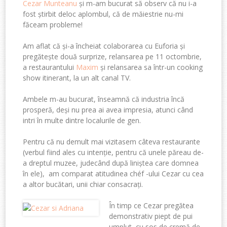
Cezar Munteanu
și m-am bucurat să observ că nu i-a
fost știrbit deloc aplombul, că de măiestrie nu-mi
făceam probleme!
Am aflat că și-a încheiat colaborarea cu Euforia și
pregătește două surprize, relansarea pe 11 octombrie,
a restaurantului
Maxim
și relansarea sa într-un cooking
show itinerant, la un alt canal TV.
Ambele m-au bucurat, înseamnă că industria încă
prosperă, deși nu prea ai avea impresia, atunci când
intri în multe dintre localurile de gen.
Pentru că nu demult mai vizitasem câteva restaurante
(verbul fiind ales cu intenție, pentru că unele păreau de-
a dreptul muzee, judecând după liniștea care domnea
în ele), am comparat atitudinea chéf -ului Cezar cu cea
a altor bucătari, unii chiar consacrați.
În timp ce Cezar pregătea
demonstrativ piept de pui
umplut, cu sos de cremă de