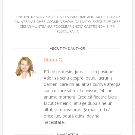
THIS ENTRY WAS POSTED IN
DIN FARFURIE
AND TAGGED
CEZAR
MUNTEANU
,
CHÉF
,
COOKING SHOW
,
DA MARIO
,
EXECUTIVE CHEF
CEZAR MUNTEANU
,
FOOD&BAR SHOW
,
GASTRONOMIE
,
PR
,
RESTAURANT
.
ABOUT THE AUTHOR
Diana G.
PR de profesie, jurnalist din pasiune.
Ador să scriu despre locuri, lucruri și
oameni care mi-au atras cumva atenția
sau cu care vibrez la unison, într-un
anumit moment. Cred că fiecare lucru
făcut temeinic, atrage după sine un
altul, și mai valoros. Și mai cred că
orice lux, odată atins, devine
necesitate.
NAVIGATION