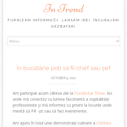
In Trend
FURNIZĂM INFORMAŢII, LANSĂM IDEI, ÎNCURAJĂM
DEZBATERI
Skip
to
content
În bucătărie poți să fii chéf sau șef
OCTOBER 9, 2011
Am participat acum câteva zile la
Food&Bar Show,
loc
unde mă conectez cu lumea fascinantă a ospitalității
profesioniste și mă informez cu privire la locurile unde
merită să PR -ști sau să faci evenimente.
Am ajuns în toiul unei demonstrații culinare a
Chéfului