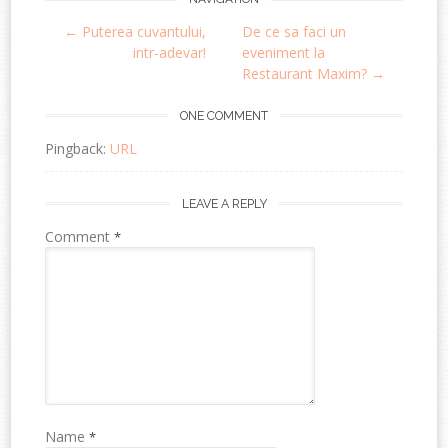
Post
←
Puterea cuvantului,
De ce sa faci un
navigation
intr-adevar!
eveniment la
Restaurant Maxim?
→
ONE COMMENT
Pingback:
URL
LEAVE A REPLY
Comment
*
Name
*