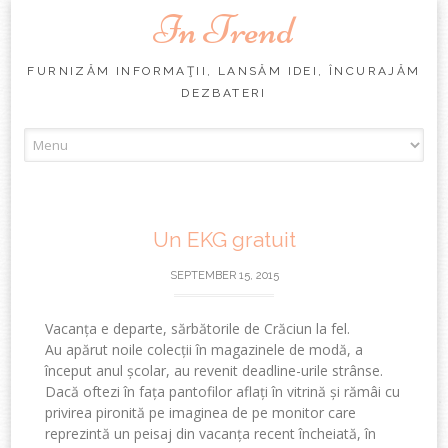
In Trend
FURNIZĂM INFORMAŢII, LANSĂM IDEI, ÎNCURAJĂM
DEZBATERI
Skip
to
content
Un EKG gratuit
SEPTEMBER 15, 2015
Vacanța e departe, sărbătorile de Crăciun la fel.
Au apărut noile colecții în magazinele de modă, a
început anul școlar, au revenit deadline-urile strânse.
Dacă oftezi în fața pantofilor aflați în vitrină și rămâi cu
privirea pironită pe imaginea de pe monitor care
reprezintă un peisaj din vacanța recent încheiată, în