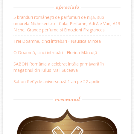
apreciate
5 branduri românești de parfumuri de nișă, sub
umbrela Nichesent.ro - Calaj Perfume, Adi Ale Van, A13
Niche, Grande perfume si Emozioni Fragrances
Trei Doamne, cinci întrebări - Nausica Mircea
O Doamnă, cinci întrebări - Florina Mărcuță
SABON România a celebrat întâia primăvară în
magazinul din Iulius Mall Suceava
Sabon ReCycle aniversează 1 an pe 22 aprilie
recomand