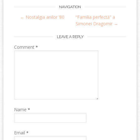
Post
NAVIGATION
←
Nostalgia anilor ’80
“Familia perfectă” a
navigation
Simonei Dragomir
→
LEAVE A REPLY
Comment
*
Name
*
Email
*