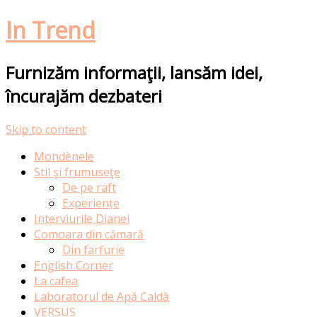
In Trend
Furnizăm informaţii, lansăm idei,
încurajăm dezbateri
Skip to content
Mondènele
Stil şi frumuseţe
De pe raft
Experiențe
Interviurile Dianei
Comoara din cămară
Din farfurie
English Corner
La cafea
Laboratorul de Apă Caldă
VERSUS