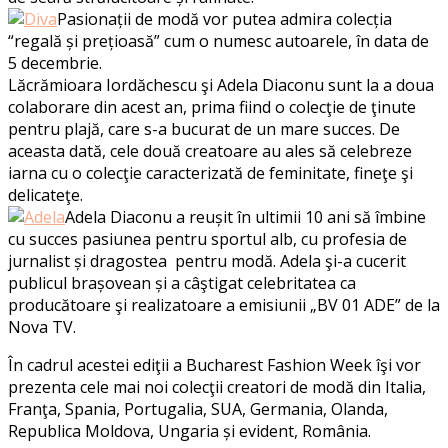
Pasionații de modă vor putea admira colecția
“regală și prețioasă” cum o numesc autoarele, în data de
5 decembrie.
Lăcrămioara Iordăchescu şi Adela Diaconu sunt la a doua
colaborare din acest an, prima fiind o colecţie de ţinute
pentru plajă, care s-a bucurat de un mare succes. De
aceasta dată, cele două creatoare au ales să celebreze
iarna cu o colecţie caracterizată de feminitate, fineţe şi
delicateţe.
Adela Diaconu a reușit în ultimii 10 ani să îmbine
cu succes pasiunea pentru sportul alb, cu profesia de
jurnalist și dragostea pentru modă. Adela şi-a cucerit
publicul brașovean și a câştigat celebritatea ca
producătoare şi realizatoare a emisiunii „BV 01 ADE” de la
Nova TV.
În cadrul acestei ediţii a Bucharest Fashion Week îşi vor
prezenta cele mai noi colecţii creatori de modă din Italia,
Franţa, Spania, Portugalia, SUA, Germania, Olanda,
Republica Moldova, Ungaria și evident, România.