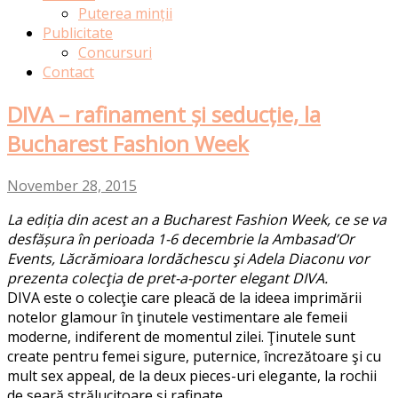
Puterea minții
Publicitate
Concursuri
Contact
DIVA – rafinament și seducție, la
Bucharest Fashion Week
November 28, 2015
La ediția din acest an a Bucharest Fashion Week, ce se va
desfășura în perioada 1-6 decembrie la Ambasad’Or
Events, Lăcrămioara Iordăchescu şi Adela Diaconu vor
prezenta colecţia de pret-a-porter elegant DIVA.
DIVA este o colecţie care pleacă de la ideea imprimării
notelor glamour în ţinutele vestimentare ale femeii
moderne, indiferent de momentul zilei. Ţinutele sunt
create pentru femei sigure, puternice, încrezătoare şi cu
mult sex appeal, de la deux pieces-uri elegante, la rochii
de seară strălucitoare și rafinate.