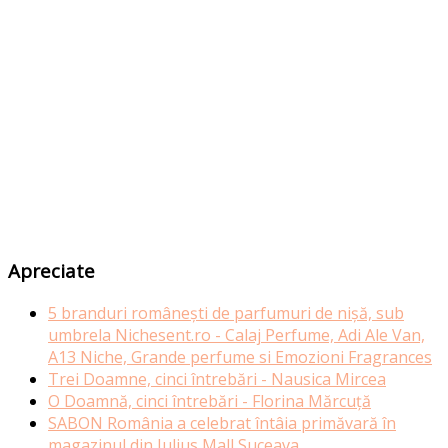
Apreciate
5 branduri românești de parfumuri de nișă, sub
umbrela Nichesent.ro - Calaj Perfume, Adi Ale Van,
A13 Niche, Grande perfume si Emozioni Fragrances
Trei Doamne, cinci întrebări - Nausica Mircea
O Doamnă, cinci întrebări - Florina Mărcuță
SABON România a celebrat întâia primăvară în
magazinul din Iulius Mall Suceava