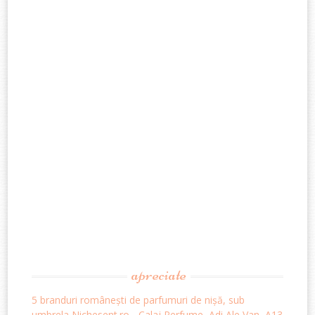
apreciate
5 branduri românești de parfumuri de nișă, sub
umbrela Nichesent.ro - Calaj Perfume, Adi Ale Van, A13