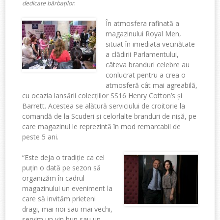
.
dedicate bărbaților
În atmosfera rafinată a
magazinului Royal Men,
situat în imediata vecinătate
a clădirii Parlamentului,
câteva branduri celebre au
conlucrat pentru a crea o
atmosferă cât mai agreabilă,
cu ocazia lansării colecțiilor SS16 Henry Cotton’s și
Barrett. Acestea se alătură serviciului de croitorie la
comandă de la Scuderi și celorlalte branduri de nișă, pe
care magazinul le reprezintă în mod remarcabil de
peste 5 ani.
“Este deja o tradiție ca cel
puțin o dată pe sezon să
organizăm în cadrul
magazinului un eveniment la
care să invităm prieteni
dragi, mai noi sau mai vechi,
servim un vin bun sau un