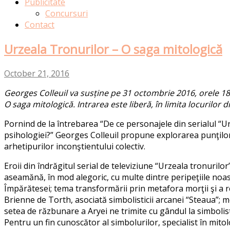
Publicitate
Concursuri
Contact
Urzeala Tronurilor – O saga mitologică
October 21, 2016
Georges Colleuil va susține pe 31 octombrie 2016, orele 18:3
O saga mitologică. Intrarea este liberă, în limita locurilor d
Pornind de la întrebarea “De ce personajele din serialul “Urz
psihologiei?” Georges Colleuil propune explorarea punţilor d
arhetipurilor inconştientului colectiv.
Eroii din îndrăgitul serial de televiziune “Urzeala tronurilo
aseamănă, în mod alegoric, cu multe dintre peripeţiile noas
Împărătesei; tema transformării prin metafora morţii şi a ren
Brienne de Torth, asociată simbolisticii arcanei “Steaua”; m
setea de răzbunare a Aryei ne trimite cu gândul la simbolist
Pentru un fin cunoscător al simbolurilor, specialist în mitol