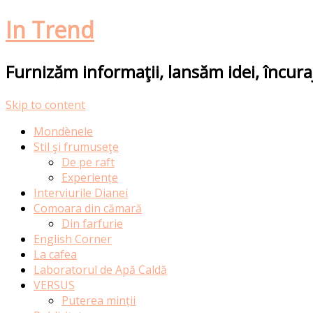
In Trend
Furnizăm informaţii, lansăm idei, încur
Skip to content
Mondènele
Stil şi frumuseţe
De pe raft
Experiențe
Interviurile Dianei
Comoara din cămară
Din farfurie
English Corner
La cafea
Laboratorul de Apă Caldă
VERSUS
Puterea minții