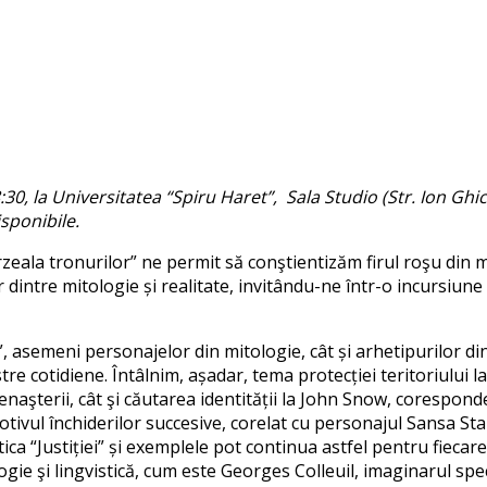
0, la Universitatea “Spiru Haret”, Sala Studio (Str. Ion Ghic
isponibile.
eala tronurilor” ne permit să conştientizăm firul roşu din mari
intre mitologie și realitate, invitându-ne într-o incursiune 
r”, asemeni personajelor din mitologie, cât și arhetipurilor d
tre cotidiene. Întâlnim, așadar, tema protecției teritoriului
aşterii, cât şi căutarea identității la John Snow, coresponden
otivul închiderilor succesive, corelat cu personajul Sansa Sta
ica “Justiției” și exemplele pot continua astfel pentru fiecare
ogie şi lingvistică, cum este Georges Colleuil, imaginarul spe