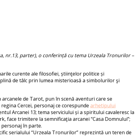
a, nr.13, parter), o conferință cu tema Urzeala Tronurilor –
le curente ale filosofiei, știinţelor politice și
plină de tâlc prin lumea misterioasă a simbolurilor şi
in arcanele de Tarot, pun în scenă aventuri care se
 la regina Cercei, personaj ce corespunde
arhetipului
tul Arcanei 13; tema serviciului și a spiritului cavaleresc la
rk, face trimitere la semnificaţia arcanei “Casa Domnului”;
 personaj în parte.
cific serialului “Urzeala Tronurilor” reprezintă un teren de