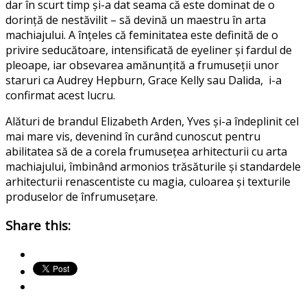
dar în scurt timp și-a dat seama că este dominat de o
dorință de nestăvilit – să devină un maestru în arta
machiajului. A înțeles că feminitatea este definită de o
privire seducătoare, intensificată de eyeliner și fardul de
pleoape, iar obsevarea amănunțită a frumuseții unor
staruri ca Audrey Hepburn, Grace Kelly sau Dalida, i-a
confirmat acest lucru.
Alături de brandul Elizabeth Arden, Yves și-a îndeplinit cel
mai mare vis, devenind în curând cunoscut pentru
abilitatea să de a corela frumusețea arhitecturii cu arta
machiajului, îmbinând armonios trăsăturile și standardele
arhitecturii renascentiste cu magia, culoarea și texturile
produselor de înfrumusețare.
Share this: