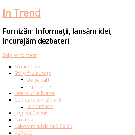
In Trend
Furnizăm informaţii, lansăm idei,
încurajăm dezbateri
Skip to content
Mondènele
Stil şi frumuseţe
De pe raft
Experiențe
Interviurile Dianei
Comoara din cămară
Din farfurie
English Corner
La cafea
Laboratorul de Apă Caldă
VERSUS