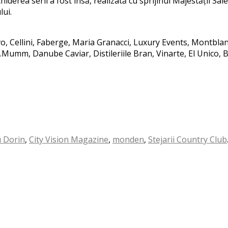
erea serii a fost însă, realizată cu sprijinul Majestății Sale, 
lui.
vo, Cellini, Faberge, Maria Granacci, Luxury Events, Montblan
.Mumm, Danube Caviar, Distileriile Bran, Vinarte, El Unico, 
 Dorin
,
City Vision Magazine
,
monden
,
Stejarii Country Club