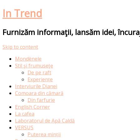
In Trend
Furnizăm informaţii, lansăm idei, încur
Skip to content
Mondènele
Stil şi frumuseţe
De pe raft
Experiențe
Interviurile Dianei
Comoara din cămară
Din farfurie
English Corner
La cafea
Laboratorul de Apă Caldă
VERSUS
Puterea minții