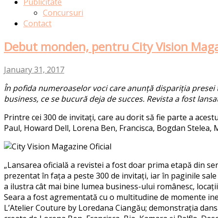
Publicitate
Concursuri
Contact
Debut monden, pentru City Vision Mag
January 31, 2017
În pofida numeroaselor voci care anunță dispariția presei ti
business, ce se bucură deja de succes. Revista a fost lansa
Printre cei 300 de invitați, care au dorit să fie parte a aces
Paul, Howard Dell, Lorena Ben, Francisca, Bogdan Stelea, Mari
„Lansarea oficială a revistei a fost doar prima etapă din s
prezentat în fața a peste 300 de invitați, iar în paginile sa
a ilustra cât mai bine lumea business-ului românesc, locaț
Seara a fost agrementată cu o multitudine de momente inedi
L’Atelier Couture by Loredana Ciangău; demonstrația dansato