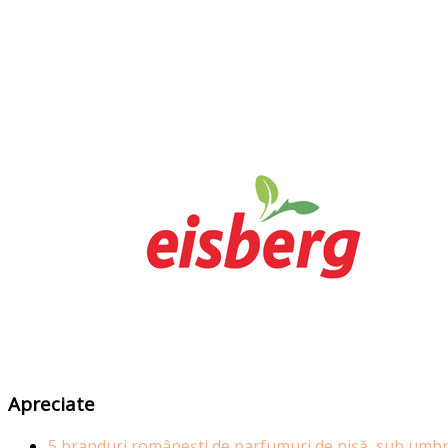
Apreciate
5 branduri românești de parfumuri de nișă, sub umbr