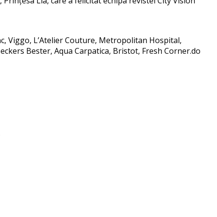
Prințesa Lia, care a felicitat echipa revistei City Vision
c, Viggo, L’Atelier Couture, Metropolitan Hospital,
Beckers Bester, Aqua Carpatica, Bristot, Fresh Corner.do
.