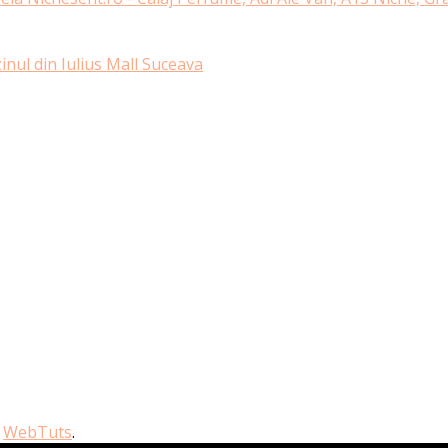
nul din Iulius Mall Suceava
y
WebTuts
.