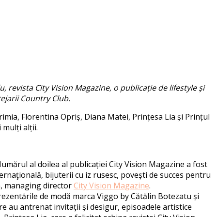
 revista City Vision Magazine, o publicație de lifestyle și
ejarii Country Club.
Irimia, Florentina Opriș, Diana Matei, Prințesa Lia și Prințul
ulți alții.
umărul al doilea al publicației City Vision Magazine a fost
ernaţională, bijuterii cu iz rusesc, povești de succes pentru
in, managing director
City Vision Magazine
.
prezentările de modă marca Viggo by Cătălin Botezatu și
au antrenat invitații și desigur, episoadele artistice