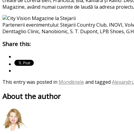
create de Lorena Ben, Francisca, Bia, Kamara și Ralflo. Deschid
Magazine, având numai cuvinte de laudă la adresa proiectu
Partenerii evenimentului: Stejarii Country Club, INOVI, Vol
Denttaglio Clinic, Nanobionic, S. T. Dupont, LPB Shoes, G.H
Share this:
This entry was posted in
Mondènele
and tagged
Alexandru
About the author