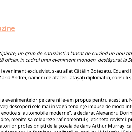
azine
părite, un grup de entuziaști a lansat de curând un nou titlu,
tă oficial, în cadrul unui eveniment monden, desfășurat la St
tui eveniment exclusivist, s-au aflat Cătălin Botezatu, Eduard 
a Andrei, oameni de afaceri, ataşaţi diplomatici, consuli și m
eria evenimentelor pe care ni le-am propus pentru acest an. N
le veți descoperi cele mai în vogă tendințe impuse de moda int
ii exotice și automobile moderne”, a declarat Alexandru Dor
te, menite să celebreze rafinamentul și eticheta revistei: 
rilor profesioniști de la școala de dans Arthur Murray, care 