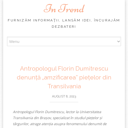
In Trend
FURNIZĂM INFORMAŢII, LANSĂM IDEI, ÎNCURAJĂM
DEZBATERI
Skip
to
content
Antropologul Florin Dumitrescu
denunță „amzificarea” piețelor din
Transilvania
AUGUST 8, 2023
Antropologul Florin Dumitrescu, lector la Universitatea
Transilvania din Brașov, specializat în studiul piețelor și
târgurilor, atrage atenția asupra fenomenului denumit de