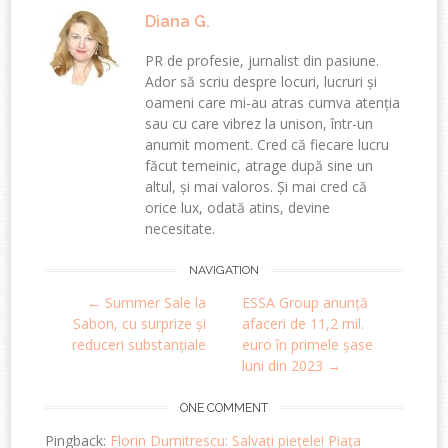
Diana G.
PR de profesie, jurnalist din pasiune.
Ador să scriu despre locuri, lucruri și
oameni care mi-au atras cumva atenția
sau cu care vibrez la unison, într-un
anumit moment. Cred că fiecare lucru
făcut temeinic, atrage după sine un
altul, și mai valoros. Și mai cred că
orice lux, odată atins, devine
necesitate.
Post
NAVIGATION
←
Summer Sale la
ESSA Group anunță
navigation
Sabon, cu surprize și
afaceri de 11,2 mil.
reduceri substanțiale
euro în primele șase
luni din 2023
→
ONE COMMENT
Pingback:
Florin Dumitrescu: Salvați piețele! Piața