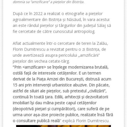
domnia sa “amzificare” a piețelor din Bistrița.
După ce în 2022 a realizat o etnografie a piețelor
agroalimentare din Bistrița și Năsăud, în vara acestui
an este rândul piețelor și târgurilor din județul Sălaj să
fie cercetate de către cunoscutul antropolog.
Aflat actualmente într-o cercetare de teren la Zalău,
Florin Dumitrescu a revizitat pentru o zi Bistrița, de
unde avertizează asupra pericolului „amzificării”
piețelor din vechea cetate-târg.
“Prin <amzificare> se înțelege modernizarea brutală,
ostilă față de interesele cetățenilor. E un termen
derivat de la Piața Amzei din București, distrusă acum
15 ani prin intervenții urbanistice abuzive. Din păcate,
astfel de siluiri ale piețelor, sub pretextul „civilizării”,
continuă în toată țara. Edilii, arhitecții și dezvoltatorii
imobiliari își dau mâna peste capul cetățenilor
(deopotrivă piețari și cumpărători), care suferă de pe
urma unor așa-zise proiecte publice, realizate însă fără
o consultare publică reală
” explică Florin Dumitrescu.