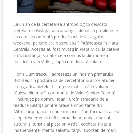
La un an de la cercetarea antropologică dedicată
piețelor din Bistrița, antropologul identifică problemele
cu care se confruntă producătorii de la târgul de
weekend, pe care era obișnuit să îi întâlnească în Piața
Centrală. Aceștia au fost mutați în Piața Mică, la câteva
străzi distanță, situație ce a condus la diminuarea
drastică a vânzărilor, după cum declară chiar ei.
Florin Dumitrescu îi adresează un îndemn primarului
Bistriței, din postura sa de cercetător și autor al unei
etnografii a piețelor bistrițene (publicată în volumul
“
Culese din rural”,
coordonat de Valer Simion Cosma): “
Îl încurajez pe domnul Ioan Turc în strădania de a
readuce Bistrița printre orașele importante din
Mitteleuropa, acolo unde îi e locul. Dar, tocmai în acest
scop, îl îndemn să țină seama de potențialul social,
cultural și turistic al piețelor. Astfel, cocheta Piață a
Independenței merită salvată, târgul spontan de marți