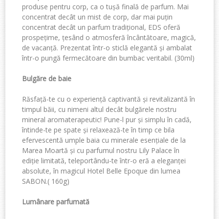
produse pentru corp
,
ca o tușă finală de parfum. Mai
concentrat decât un mist de corp, dar mai puțin
concentrat decât un parfum tradițional, EDS oferă
prospețime, țesând o atmosferă încântătoare, magică,
de vacanță. Prezentat într-o sticlă elegantă și ambalat
într-o pungă fermecătoare din bumbac veritabil. (
30ml)
Bulgăre de baie
Răsfață-te cu o experiență captivantă și revitalizantă în
t
impul băii, cu
nimeni altul decât bulgărele nostru
mineral aromaterapeutic
!
Pune-l pur și simplu în cadă,
întinde-te pe spate și relaxează-te în timp ce bila
efervescentă umple baia cu minerale esențiale de la
Marea Moartă și cu parfumul nostru Lily Palace în
ediție limitată, teleportându-te într-o eră a eleganței
absolute, în magicul Hotel Belle Epoque din lumea
SABON.(
160g)
Lumânare parfumată