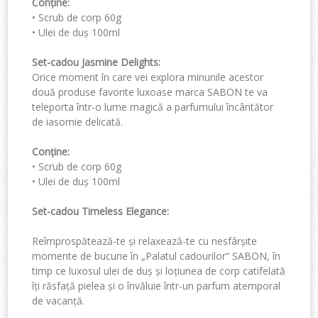
Conține
:
•
Scrub
de corp
60g
•
Ulei de duș
100ml
Set-cadou Jasmine Delights
:
Orice moment în care vei explora minunile acestor
două produse favorite luxoase marca SABON
te va
teleporta într-o lume magică a parfumului încântător
de iasomie delicată.
Conține:
•
Scrub de corp 60g
•
Ulei de duș 100ml
Set-cadou Timeless Elegance
:
Reîmprospătează-te și relaxează-te cu nesfârșite
momente de bucurie în
„
Palatul cadourilor
“
SABON,
în
timp ce luxosul ulei de duș și loțiunea de corp catifelată
îți răsfață pielea și o învăluie într-un parfum atemporal
de vacanță.