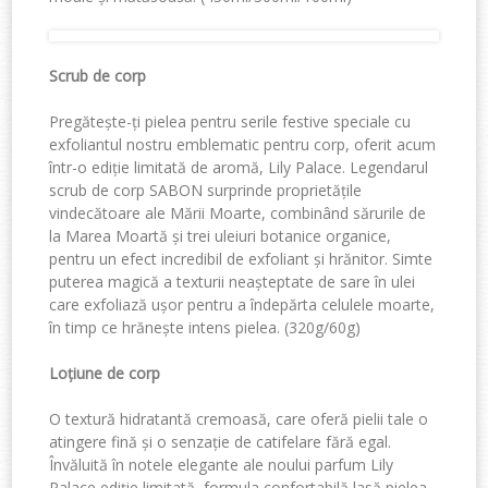
Scrub
de corp
Pregătește-ți pielea pentru serile festive speciale cu
exfoliantul nostru emblematic pentru corp, oferit acum
într-o ediție limitată de aromă, Lily Palace.
Legendarul
scrub de corp SABON
surprinde proprietățile
vindecătoare ale Mării Moarte, combinând sărurile de
la Marea Moartă și trei uleiuri botanice organice,
pentru un efect incredibil d
e exfoliant și hrănitor. Simte
puterea magică a texturii neașteptate de sare în ulei
care exfoliază ușor pentru a îndepărta celulele moarte,
în timp ce hrănește intens pielea. (
320g/
60g)
Loțiune de corp
O textură hidratantă cremoasă, care oferă pielii tale o
atingere fină și o senzație de catifelare fără egal.
Învăluită în notele elegante ale noului parfum Lily
Palace ediție limitată, formula confortabilă lasă pielea