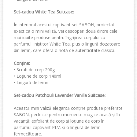
Set-cadou White Tea Suitcase
:
În interiorul acestui captivant set SABON, proiectat
exact ca o mini valiză, vei descoperi două dintre cele
mai iubite produse pentru îngrijirea corpului cu
parfumul liniștitor White Tea
, plus o lingură dozatoare
din lemn,
care oferă o notă de autenticitate clasică.
Conține:
•
Scrub de corp 200g
•
Loțiune de corp 140ml
•
Lingură de lemn
Set-cadou
Patchouli La
vender Vanilla Suitcase
:
Această mini valiză elegantă conține produse preferate
SABON, perfecte pentru momente magice acasă și în
vacanță: exfoliant de corp și loțiune de
corp în
parfumul captivant PLV,
și o lingură de lemn
fermecătoare.