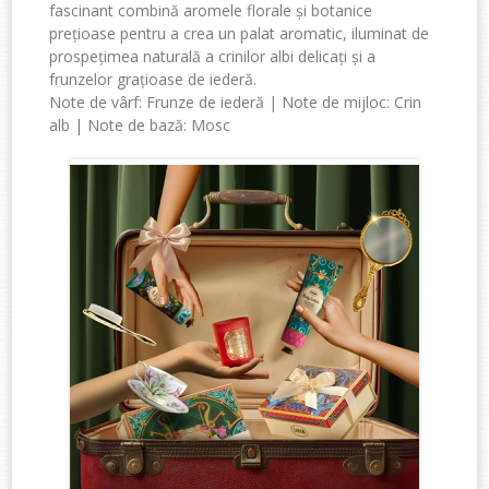
fascinant
combină
aromele florale și botanice
prețioase pentru a crea un palat aromatic, iluminat de
prospețimea naturală a crinilor albi delicați și a
frunzelor grațioase de iederă.
Note de vârf
:
Frunze de iederă
|
Note
de mijloc
:
Crin
alb
|
Note
de bază
:
Mosc