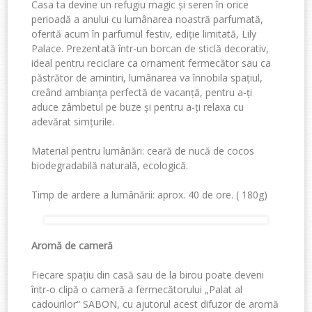
Casa ta devine un refugiu magic și
seren
în orice
perioadă a anului cu lumânarea noastră parfumată,
oferită acum în parfumul festiv, ediție limitată, Lily
Palace. Prezentată într-un borcan de sticlă decorativ,
ideal pentru reciclare ca ornament fermecător sau
ca
păstrător de amintiri, lumânarea va înnobila spațiul,
creând ambianța perfectă de vacanță, pentru a-ți
aduce zâmbetul pe buze și pentru a-ți relaxa cu
adevărat simțurile.
Material pentru lumânări
: ceară de nucă de cocos
biodegradabilă naturală, ecologică.
Timp de ardere a lumânării
: a
prox. 40 de ore. (
180g)
Aromă de cameră
Fiecare spațiu din casă sau de la birou poate deveni
într-o clipă o cameră a fermecătorului „Palat al
cadourilor“ SABON, cu ajutorul acest difuzor de aromă