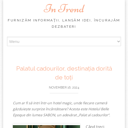
In Trend
FURNIZĂM INFORMAŢII, LANSĂM IDEI, ÎNCURAJĂM
DEZBATERI
Skip
to
content
Palatul cadourilor, destinația dorită
de toți
NOVEMBER 16, 2024
Cum ar fi să intri într-un hotel magic, unde fiecare cameră
găzduiește surprize încântătoare? Acesta este Hotelul Belle
Epoque din lumea SABON, un adevărat „Palat al cadourilor“.
Cân
d treci