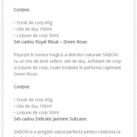
Conține
:
•
Scrub
de corp
60g
•
Ulei de duș
100ml
•
Loțiune de corp
50ml
Set-cadou
Ro
yal Ritual – Gre
en Rose
:
Pășește în lumea magică a deliciilor naturale SABON
cu un trio de
best sellers
: ulei de duș, exfoliant de corp
și loțiune de corp, toate învăluite în parfumul captivant
Green Rose.
Conține:
•
Scrub de corp 60g
•
Ulei de duș 100ml
•
Loțiune de corp 50ml
Set-cadou
Delicate Jasmine Suitcase:
SABON ți-a pregătit valiza perfectă pentru călătoria ta