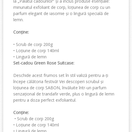
la
„
Palatul
c
adourilor
“
și a inclus produse esențiale:
minunatul exfoliant de corp, loțiunea de corp cu un
parfum elegant de iasomie și o lingură specială de
lemn.
Conține
:
•
Scrub
de corp
200g
•
Loțiune de corp
140ml
•
Lingură de lemn
Set-cadou
G
reen Rose Suitcase
:
Deschide acest frumos set în stil valiză pentru a-ți
începe călătoria festivă! Vei descoperi scrubul și
loțiunea de corp SABON, învăluite într-un parfum
senzațional de trandafir verde, plus o lingură de lemn
pentru a doza perfect exfoliantul.
Conține:
•
Scrub de corp 200g
•
Loțiune de corp 140ml
•
Lingură de lemn