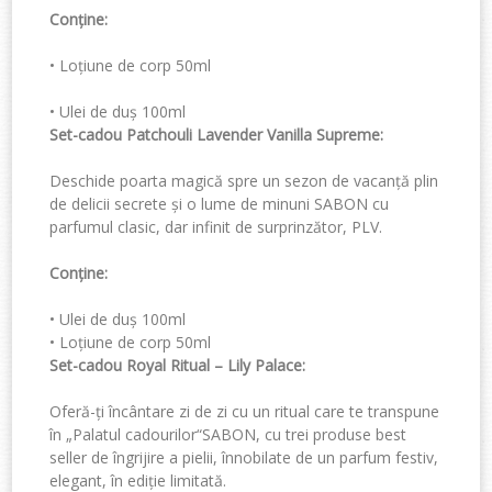
Conține:
•
Loțiune de corp
50ml
•
Ulei de duș
100ml
Set-cadou
Patchouli L
avender Vanilla Supreme
:
Deschide poarta magică spre un sezon de vacanță plin
de delicii secrete și o lume de minuni SABON cu
parfumul clasic, dar
infinit
de surprinzător, PLV.
Conține
:
•
Ulei de duș
100ml
•
Loțiune de corp
50ml
Set-cadou
Roy
al Ritual – Lily Palace
:
Oferă-ți încântare zi de zi cu un ritual care te transpune
în
„
Palatul cadourilor
“
SABON, cu trei produse
best
seller
de îngrijire a pielii, înnobilate de un parfum festiv,
elegant, în ediție limitată.