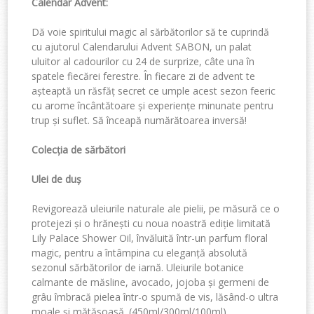
Calendar Advent
:
Dă voie spiritului magic al sărbătorilor să te cuprindă
cu ajutorul Calendarului Advent SABON, un palat
uluitor al cadourilor cu 24 de surprize, câte una în
spatele fiecărei ferestre. În fiecare zi de advent te
așteaptă un răsfăț secret ce umple acest sezon feeric
cu arome încântătoare și experiențe minunate pentru
trup și suflet. Să înceapă numărătoarea inversă!
Colecția de sărbători
Ulei de duș
Revigorează uleiurile naturale ale pielii, pe măsură ce o
protejezi și o hrănești cu noua noastră ediție limitată
Lily Palace Shower Oil, învăluită într-un parfum floral
magic, pentru a întâmpina cu eleganță absolută
sezonul sărbătorilor de iarnă. Uleiurile botanice
calmante de măsline, avocado, jojoba și germeni de
grâu îmbracă pielea într-o spumă de vis, lăsând-o ultra
moale și mătăsoasă. (
450ml/
300ml/
100ml)