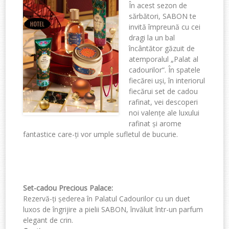
În acest sezon de
sărbători, SABON te
invită împreună cu cei
dragi la un bal
încântător găzuit de
atemporalul
„Palat al
c
adourilor
“
. În spatele
fiecărei uși, în interiorul
fiecărui set de cadou
rafinat, vei descoperi
noi valențe ale luxului
rafinat și arome
fantastice care-ți vor umple sufletul de bucurie.
Set-cadou Precious Palace
:
Rezervă-ți șederea în Palatul Cadourilor
cu un duet
luxos de î
ngrijire a pielii
SABON, învăluit într-un parfum
elegant de crin.