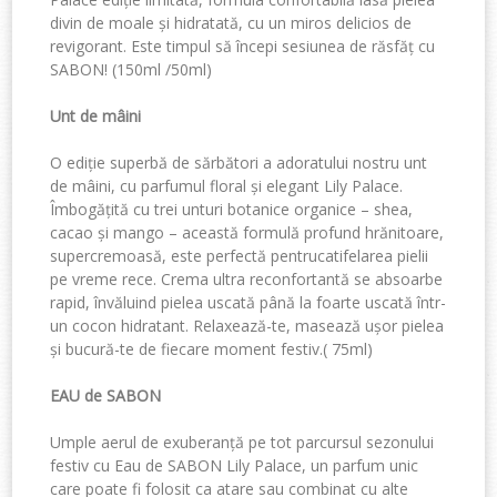
divin de moale și hidratată, cu un miros delicios de
revigorant. Este timpul să începi sesiunea de răsfăț cu
SABON! (
150ml /50ml)
Unt de mâini
O ediție superbă de sărbători a adoratului nostru unt
de mâini, cu parfumul floral și elegant Lily Palace.
Îmbogățită cu trei unturi botanice organice – shea,
cacao și mango – această fo
rmulă profund hrănitoare,
super
cremoasă, este perfectă pentru
catifelarea pielii
pe vreme
rece. Crema ultra reconfortantă se absoarbe
rapid, învăluind pielea uscată până la foarte uscată într-
un cocon hidratant. Relaxează-te, masează ușor pielea
și bucură-te de fiecare moment festiv.(
75ml)
E
AU
de SABON
Umple aerul de exuberanță pe tot parcursul sezonului
festiv cu Eau de SABON Lily Palace, un parfum unic
care poate fi folosit ca atare sau combinat cu alte