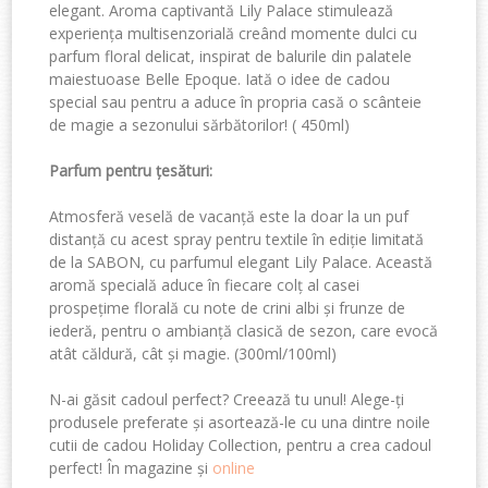
elegant. Aroma captivantă Lily Palace stimulează
experiența multisenzorială
creând momente dulci cu
parfum floral delicat
,
inspirat de
balurile
din palatele
ma
iestuoase Belle Epoque. Iată o idee de
cadou
special sau pentru a aduce
în propria casă o scânteie
de magie a sezonului sărbătorilor! (
450ml)
Parfum pentru țesături
:
Atmosferă veselă de vacanță este la doar la un puf
distanță cu acest spray pentru textile în ediție limitată
de la SABON, cu parfumul elegant Lily Palace. Această
aromă specială aduce în fiecare colț al casei
prospețime florală cu note de crini albi și frunze de
iederă, pentru o ambianță clasică de sezon, care evocă
atât căldură, cât și magie. (
300ml/100ml)
N-ai găsit cadoul perfect? Creează tu unul!
Alege-ți
produsele preferate și asortează-le cu una dintre noile
cutii de cadou Holiday Collection, pentru a crea cadoul
perfect!
În magazine și
online