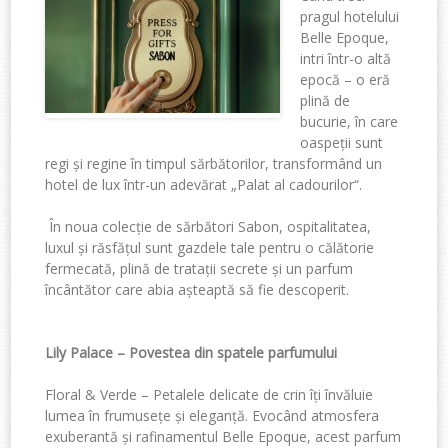
pragul
h
otelului
Belle Epoque,
intri într-o altă
epocă – o eră
plină de
bucurie, în care
oaspeții sunt
regi și regine în timpul sărbătorilor, transformând un
hotel de lux într-un adevărat
„
Palat al cadourilor
“
.
În noua colecție de sărbători
Sabon, ospitalitatea,
luxul și răsfățul
sunt gazdele tale pentru o călătorie
fermecată, plină de tratații secrete și un parfum
încântător care abia așteaptă să fie descoperit.
Lily Palace –
Povestea din spatele parfumului
Floral &
Verde –
Petalele delicate de crin îți învăluie
lumea în frumusețe și eleganță.
Evocând atmosfera
exuberantă și rafinamentul Belle Epoque, acest parfum