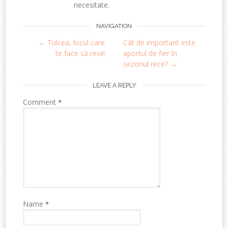
necesitate.
Post
NAVIGATION
←
Tulcea, locul care
Cât de important este
navigation
te face să revii!
aportul de fier în
sezonul rece?
→
LEAVE A REPLY
Comment
*
Name
*