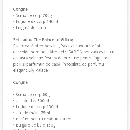
Conține:
•
Scrub de corp 200g
•
Loțiune de corp 140ml
•
Lingură de lemn
Set-cadou The Palace of Gifting
:
Explorează atemporalul „Palat al cadourilor“ și
deschide porți noi către delicii
SABON senzaționale,
cu
această selecție festivă de produse pentru îngrijirea
pielii și parfumuri de casă, înnobilate de parfumul
elegant Lily Palace.
Conține
:
•
Scrub
de corp
60g
•
Ulei de duș
300ml
•
Loțiune de corp
150ml
•
Unt de mâini
75ml
•
Parfum pentru țesături
100ml
•
Bulgăre de baie
160g