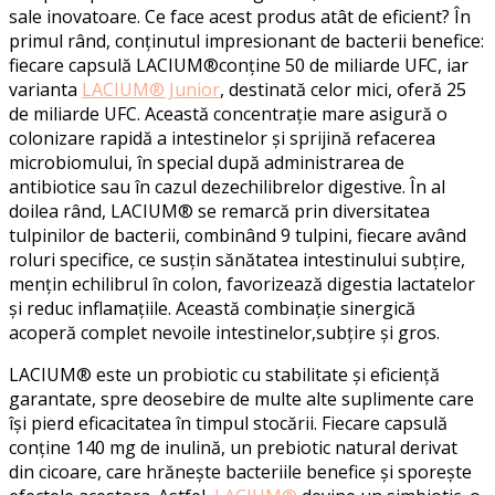
sale inovatoare. Ce face acest produs atât de eficient? În
primul rând, conținutul impresionant de bacterii benefice:
fiecare capsulă
LACIUM®
conține 50 de miliarde UFC, iar
varianta
LACIUM®
Junior
, destinată celor mici, oferă 25
de miliarde UFC. Această concentrație mare asigură o
colonizare rapidă a intestinelor și sprijină refacerea
microbiomului, în special după administrarea de
antibiotice sau în cazul dezechilibrelor digestive. În al
doilea rând,
LACIUM®
se remarcă prin diversitatea
tulpinilor de bacterii, combinând 9 tulpini, fiecare având
roluri specifice, ce susțin sănătatea intestinului subțire,
mențin echilibrul în colon, favorizează digestia lactatelor
și reduc inflamațiile. Această combinație sinergică
acoperă complet nevoile intestinelor,subțire și gros.
LACIUM®
este un probiotic cu stabilitate și eficiență
garantate, spre deosebire de multe alte suplimente care
își pierd eficacitatea în timpul stocării. Fiecare capsulă
conține 140 mg de inulină, un prebiotic natural derivat
din cicoare, care hrănește bacteriile benefice și sporește