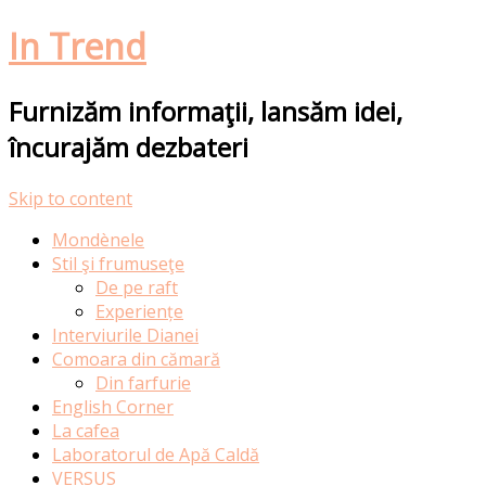
In Trend
Furnizăm informaţii, lansăm idei,
încurajăm dezbateri
Skip to content
Mondènele
Stil şi frumuseţe
De pe raft
Experiențe
Interviurile Dianei
Comoara din cămară
Din farfurie
English Corner
La cafea
Laboratorul de Apă Caldă
VERSUS