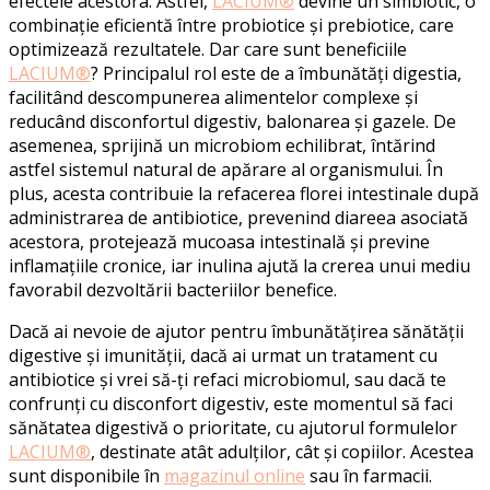
efectele acestora. Astfel,
LACIUM®
devine un simbiotic, o
combinație eficientă între probiotice și prebiotice, care
optimizează rezultatele. Dar care sunt beneficiile
LACIUM®
? Principalul rol este de a îmbunătăți digestia,
facilitând descompunerea alimentelor complexe și
reducând disconfortul digestiv, balonarea și gazele. De
asemenea, sprijină un microbiom echilibrat, întărind
astfel sistemul natural de apărare al organismului. În
plus, acesta contribuie la refacerea florei intestinale după
administrarea de antibiotice, prevenind diareea asociată
acestora, protejează mucoasa intestinală și previne
inflamațiile cronice, iar inulina ajută la crerea unui mediu
favorabil dezvoltării bacteriilor benefice.
Dacă ai nevoie de ajutor pentru îmbunătățirea sănătății
digestive și imunității, dacă ai urmat un tratament cu
antibiotice și vrei să-ți refaci microbiomul, sau dacă te
confrunți cu disconfort digestiv, este momentul să faci
sănătatea digestivă o prioritate, cu ajutorul formulelor
LACIUM®
,
destinate atât adulților, cât și copiilor. Acestea
sunt disponibile în
magazinul online
sau în farmacii.