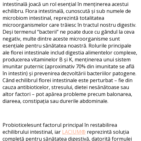
intestinală joacă un rol esențial în menținerea acestui
echilibru. Flora intestinală, cunoscută și sub numele de
microbiom intestinal, reprezintă totalitatea
microorganismelor care trăiesc în tractul nostru digestiv.
Deși termenul “bacterii” ne poate duce cu gândul la ceva
negativ, multe dintre aceste microorganisme sunt
esențiale pentru sănătatea noastră. Rolurile principale
ale florei intestinale includ digestia alimentelor complexe,
producerea vitaminelor B și K, menținerea unui sistem
imunitar puternic (aproximativ 70% din imunitate se află
în intestin) și prevenirea dezvoltării bacteriilor patogene.
Când echilibrul florei intestinale este perturbat – fie din
cauza antibioticelor, stresului, dietei nesănătoase sau
altor factori – pot apărea probleme precum balonarea,
diareea, constipația sau durerile abdominale.
Probioticelesunt factorul principal în restabilirea
echilibrului intestinal, iar
LACIUM®
reprezintă soluția
completă pentru sănătatea digestivă, datorită formulei