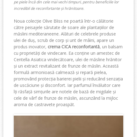
pe piele încă din cele mai vechi timpuri, pentru beneficiile lor
incredibil de reconfortante și hrănitoare.
Noua colecție Olive Bliss ne poartă într-o călătorie
către peisajele sărutate de soare ale plantațiilor de
măslini mediteraneene. Al
ături de celebrele produse
ulei de duș, scrub de corp și unt de mâini, apar
e un
produs inovator,
crema CICA reconfortantă
, un balsam
cu proprietăți de vindecare
.
Ea conține un amestec de
Centella Asiatica vindecătoare, ulei de măsline hrănitor
și un extract revitalizant de frunze de măslin.
Această
formulă armonioasă calmează și repară pielea,
promovând protecția barierei pielii și reducând senzația
de uscăciune și disconfort. Iar parfumul învăluitor care
îți răsfață simțurile are notele de bază de migdale și
cele de vârf de frunze de măslin, ascunzând la mijloc
aroma de castravete proaspăt.