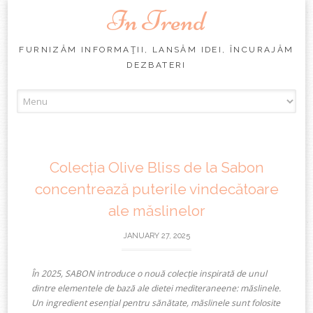
In Trend
FURNIZĂM INFORMAŢII, LANSĂM IDEI, ÎNCURAJĂM
DEZBATERI
Skip
to
content
Colecția Olive Bliss de la Sabon
concentrează puterile vindecătoare
ale măslinelor
JANUARY 27, 2025
În 2025, SABON introduce o nouă colecție inspirată de unul
dintre elementele de bază ale dietei mediteraneene: măslinele.
Un ingredient esențial pentru sănătate, măslinele sunt folosite