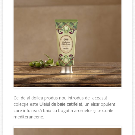
Cel de al doilea produs nou introdus de această
colecție este
Uleiul de baie catifelat
, un elixir opulent
care infuzează baia cu bogația aromelor și texturile
mediteraneene.