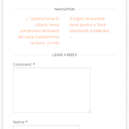
Post
NAVIGATION
←
Gastronomia în
9 tulpini de bacterii
navigation
cultură, tema
bune pentru o floră
următoarei dezbateri
intestinală echilibrată
din seria Gastronomia
→
cu bune, cu rele
LEAVE A REPLY
Comment
*
Name
*