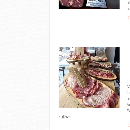
a
pa
C
M
î
m
A
E
culinar...
C