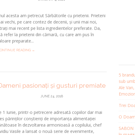
nul acesta am petrecut Sărbătorile cu prietenii. Prieteni
ai vechi, pe care contez de decenii, și unii mai noi,
ntrați mai recent pe lista ingredientelor preferate. Da,
ă refer la prietenii din cămară, cu care am pus în
aloare preparate...
ONTINUE READING →
5 brandu
sub umbr
Oameni pasionați și gusturi premiate
Ale Van
Emozion
JUNE 24, 2018
Trei Doa
e 1 Iunie, printr-o petrecere adresată copiilor dar mai
O Doamnă
les părinților conștienți de importanța alimentației
ănătoase în dezvoltarea armonioasă a copilului, chef
SABON R
vidiu Vasile a lansat o nouă serie de evenimente,
în magaz