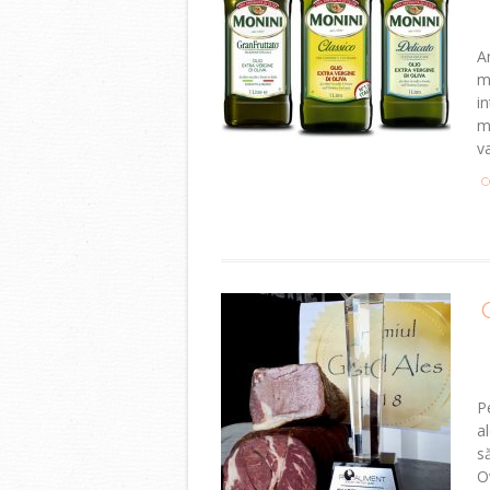
A
m
i
m
v
C
P
a
s
O