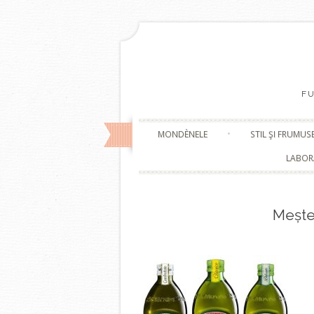
F
MONDÈNELE
STIL ŞI FRUMUS
LABOR
Mește