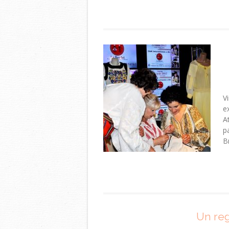
V
e
A
p
B
Un reg