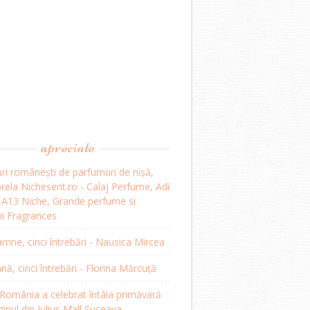
apreciate
ri românești de parfumuri de nișă,
ela Nichesent.ro - Calaj Perfume, Adi
, A13 Niche, Grande perfume si
i Fragrances
mne, cinci întrebări - Nausica Mircea
, cinci întrebări - Florina Mărcuță
omânia a celebrat întâia primăvară
inul din Iulius Mall Suceava