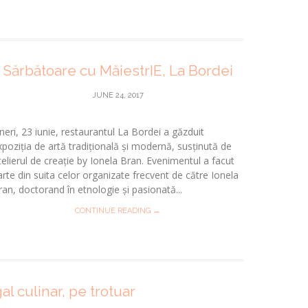
Sărbătoare cu MăiestrIE, La Bordei
JUNE 24, 2017
ineri, 23 iunie, restaurantul La Bordei a găzduit
xpoziția de artă tradițională și modernă, susținută de
telierul de creație by Ionela Bran. Evenimentul a facut
arte din suita celor organizate frecvent de către Ionela
ran, doctorand în etnologie și pasionată...
CONTINUE READING →
al culinar, pe trotuar