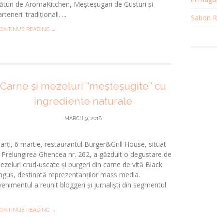
lături de AromaKitchen, Meșteșugari de Gusturi și
rtenerii tradiționali. ...
Sabon Re
ONTINUE READING →
Carne și mezeluri “meșteșugite” cu
ingrediente naturale
MARCH 9, 2018
arți, 6 martie, restaurantul Burger&Grill House, situat
n Prelungirea Ghencea nr. 262, a găzduit o degustare de
ezeluri crud-uscate și burgeri din carne de vită Black
ngus, destinată reprezentanților mass media.
venimentul a reunit bloggeri și jurnaliști din segmentul
ONTINUE READING →