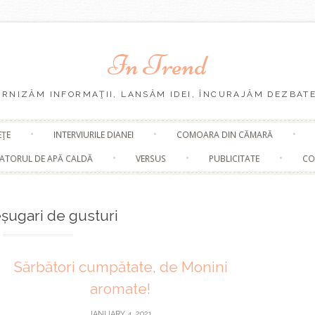
In Trend
URNIZĂM INFORMAŢII, LANSĂM IDEI, ÎNCURAJĂM DEZBATE
Skip
EŢE
INTERVIURILE DIANEI
COMOARA DIN CĂMARĂ
to
content
ATORUL DE APĂ CALDĂ
VERSUS
PUBLICITATE
CO
șugari de gusturi
Sărbători cumpătate, de Monini
aromate!
JANUARY 4, 2021