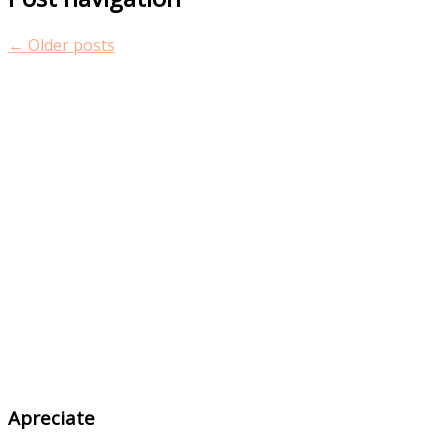
←
Older posts
Apreciate