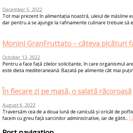
December 5, 2022
Tot mai prezent în alimentația noastră, uleiul de măsline ext
dar pentru a se ajunge la rafinamente culinare trebuie să e
Monini GranFruttato – câteva picături f
October 13, 2022
Pentru a face față zilelor solicitante, în care organismul 
este dieta mediteraneană. Bazată pe alimente cât mai puțin
În fiecare zi pe masă, o salată răcoroasă
August 6, 2022
Traversăm cea de a doua lună de caniculă și oricât de poftic
facem cu greu față sarcinilor administrative, iar de gătit...
C
Post navigation