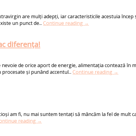
ravirgin are mulți adepți, iar caracteristicile acestuia încep
xiste un punct de...
Continue reading →
ac diferența!
are nevoie de orice aport de energie, alimentația contează în
 procesate și punând accentul...
Continue reading →
ioși am fi, nu mai suntem tentați să mâncăm la fel de mult ca
ontinue reading →