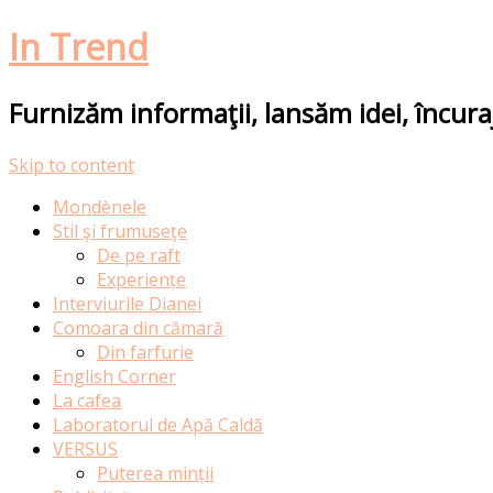
In Trend
Furnizăm informaţii, lansăm idei, încur
Skip to content
Mondènele
Stil şi frumuseţe
De pe raft
Experiențe
Interviurile Dianei
Comoara din cămară
Din farfurie
English Corner
La cafea
Laboratorul de Apă Caldă
VERSUS
Puterea minții