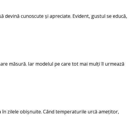
 să devină cunoscute și apreciate. Evident, gustul se educă,
 mare măsură. Iar modelul pe care tot mai mulți îl urmează
 în zilele obișnuite. Când temperaturile urcă amețitor,