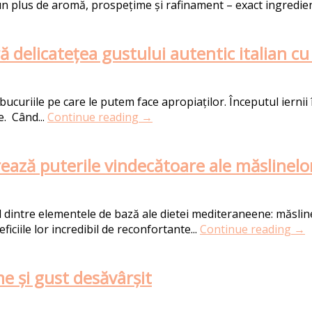
un plus de aromă, prospețime și rafinament – exact ingredien
 delicatețea gustului autentic italian cu
bucuriile pe care le putem face apropiaților. Începutul iern
e. Când...
Continue reading →
rează puterile vindecătoare ale măslinelo
 dintre elementele de bază ale dietei mediteraneene: măsline
ficiile lor incredibil de reconfortante...
Continue reading →
e și gust desăvârșit