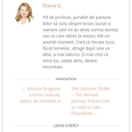
Diana G.
PR de profesie, jurnalist din pasiune.
Ador să scriu despre locuri, lucruri și
oameni care mi-au atras cumva atenția
sau cu care vibrez la unison, într-un
anumit moment. Cred că fiecare lucru
făcut temeinic, atrage după sine un
altul, și mai valoros. Și mai cred că
orice lux, odată atins, devine
necesitate.
Post
NAVIGATION
←
Simona Dragomir
The Ultimate Thriller
navigation
a învins canicula,
– The Michael
alături de invitatele ei
Jackson Tribute Live
se mută la Sala
Polivalentă
→
LEAVE A REPLY