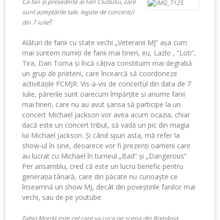
Ca fan și președinte al Fan Clubului, care
sunt așteptările tale, legate de concertul
?
din 7 iulie
Alături de fanii cu state vechi „Veteranii MJ” așa cum
mai suntem numiți de fanii mai tineri, eu, Lazlo , “Loti”,
Tira, Dan Toma și încă câțiva constituim mai degrabă
un grup de prieteni, care încearcă să coordoneze
activitățile FCMJR. Vis-a-vis de concertul din data de 7
Iulie, părerile sunt oarecum împărțite și anume fanii
mai tineri, care nu au avut șansa să participe la un
concert Michael Jackson vor avea acum ocazia, chiar
dacă este un concert tribut, să vadă un pic din magia
lui Michael Jackson. Și când spun asta, mă refer la
show-ul în sine, deoarece vor fi prezenți oameni care
au lucrat cu Michael în turneul „Bad” și „Dangerous”.
Per ansamblu, cred că este un lucru benefic pentru
generația tânară, care din păcate nu cunoaște ce
înseamnă un show MJ, decât din poveștirile fanilor mai
vechi, sau de pe youtube.
Fabio Morda este cel care va urca pe scena din România,