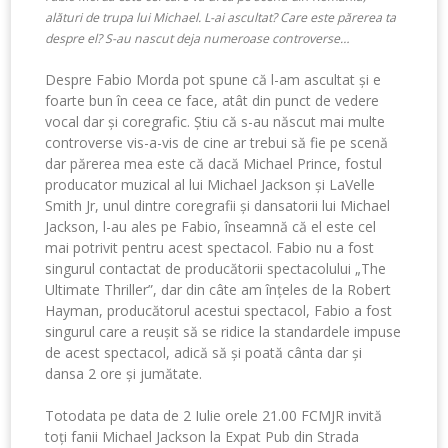
alături de trupa lui Michael. L-ai ascultat? Care este părerea ta
despre el? S-au nascut deja numeroase controverse…
Despre Fabio Morda pot spune că l-am ascultat și e
foarte bun în ceea ce face, atât din punct de vedere
vocal dar și coregrafic. Știu că s-au născut mai multe
controverse vis-a-vis de cine ar trebui să fie pe scenă
dar părerea mea este că dacă Michael Prince, fostul
producator muzical al lui Michael Jackson și LaVelle
Smith Jr, unul dintre coregrafii și dansatorii lui Michael
Jackson, l-au ales pe Fabio, înseamnă că el este cel
mai potrivit pentru acest spectacol. Fabio nu a fost
singurul contactat de producătorii spectacolului „The
Ultimate Thriller”, dar din câte am înțeles de la Robert
Hayman, producătorul acestui spectacol, Fabio a fost
singurul care a reușit să se ridice la standardele impuse
de acest spectacol, adică să și poată cânta dar și
dansa 2 ore și jumătate.
Totodata pe data de 2 Iulie orele 21.00 FCMJR invită
toți fanii Michael Jackson la Expat Pub din Strada