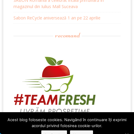
SABON România a celebrat întâia primăvară în
magazinul din Iulius Mall Suceava
Sabon ReCycle aniversează 1 an pe 22 aprilie
recomand
Acest blog foloseste cookies. Navigând în continuare îți exprimi
acordul privind folosirea cookie-urilor.