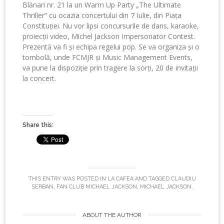
Blănari nr. 21 la un Warm Up Party „The Ultimate
Thriller” cu ocazia concertului din 7 Iulie, din Piața
Constituției. Nu vor lipsi concursurile de dans, karaoke,
proiecții video, Michel Jackson Impersonator Contest.
Prezentă va fi și echipa regelui pop. Se va organiza și o
tombolă, unde FCMJR și Music Management Events,
va pune la dispoziție prin tragere la sorți, 20 de invitații
la concert.
Share this:
THIS ENTRY WAS POSTED IN
LA CAFEA
AND TAGGED
CLAUDIU
SERBAN
,
FAN CLUB MICHAEL JACKSON
,
MICHAEL JACKSON
.
ABOUT THE AUTHOR