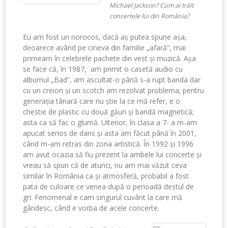
Michael Jackson? Cum ai trăit
concertele lui din România?
Eu am fost un norocos, dacă aș putea spune așa,
deoarece având pe cineva din familie „afară”, mai
primeam în celebrele pachete din vest și muzică. Așa
se face că, în 1987, am primit o casetă audio cu
albumul „Bad”, am ascultat-o până s-a rupt banda dar
cu un creion și un scotch am rezolvat problema; pentru
generația tânară care nu știe la ce mă refer, e o
chestie de plastic cu două găuri și bandă magnetică;
asta ca să fac o glumă. Ulterior, în clasa a 7- a m-am
apucat serios de dans și asta am făcut până în 2001,
când m-am retras din zona artistică. În 1992 și 1996
am avut ocazia să fiu prezent la ambele lui concerte și
vreau să spun că de atunci, nu am mai văzut ceva
similar în România ca și atmosferă, probabil a fost
pata de culoare ce venea după o perioadă destul de
gri. Fenomenal e cam singurul cuvânt la care mă
gândesc, când e vorba de acele concerte.