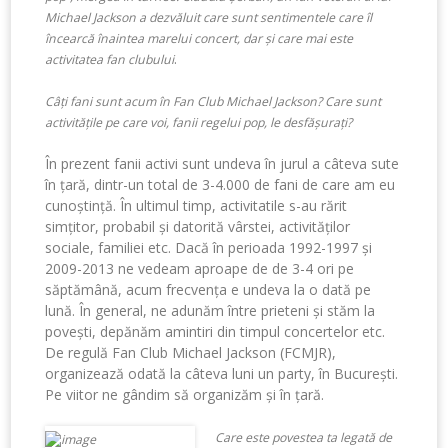
Michael Jackson a dezvăluit care sunt sentimentele care îl
încearcă înaintea marelui concert, dar și care mai este
.
activitatea fan clubului
Câți fani sunt acum în Fan Club Michael Jackson? Care sunt
activitățile pe care voi, fanii regelui pop, le desfășurați?
În prezent fanii activi sunt undeva în jurul a câteva sute
în țară, dintr-un total de 3-4.000 de fani de care am eu
cunoștință. În ultimul timp, activitatile s-au rărit
simțitor, probabil și datorită vârstei, activităților
sociale, familiei etc. Dacă în perioada 1992-1997 și
2009-2013 ne vedeam aproape de de 3-4 ori pe
săptămână, acum frecvența e undeva la o dată pe
lună. În general, ne adunăm între prieteni și stăm la
povești, depănăm amintiri din timpul concertelor etc.
De regulă Fan Club Michael Jackson (FCMJR),
organizează odată la câteva luni un party, în București.
Pe viitor ne gândim să organizăm și în țară.
Care este povestea ta legată de