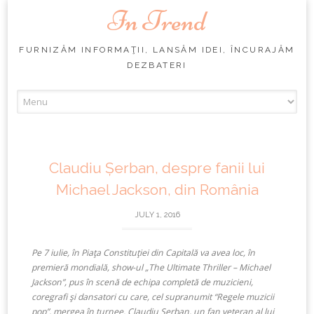
In Trend
FURNIZĂM INFORMAŢII, LANSĂM IDEI, ÎNCURAJĂM
DEZBATERI
Skip
to
content
Claudiu Șerban, despre fanii lui
Michael Jackson, din România
JULY 1, 2016
Pe 7 iulie, în Piaţa Constituţiei din Capitală va avea loc, în
premieră mondială, show-ul „The Ultimate Thriller – Michael
Jackson”, pus în scenă de echipa completă de muzicieni,
coregrafi şi dansatori cu care, cel supranumit “Regele muzicii
pop”, mergea în turnee. Claudiu Șerban, un fan veteran al lui