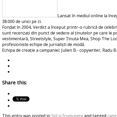
Lansat în mediul online la înce
38.000 de unici pe zi.
Fondat în 2004, Verdict a început printr-o rubrică de celebri
sunt recenzați din punct de vedere al ținutelor pe care le po
vestimentară, Streetstyle, Super Ținuta Mea, Shop The Look
profesioniste echipe de jurnaliști de modă.
Echipa de creație a campaniei: Julien B.- copywriter, Radu B.
Share this:
This entry was posted in
Stil şi frumuseţe
and tagged
camp