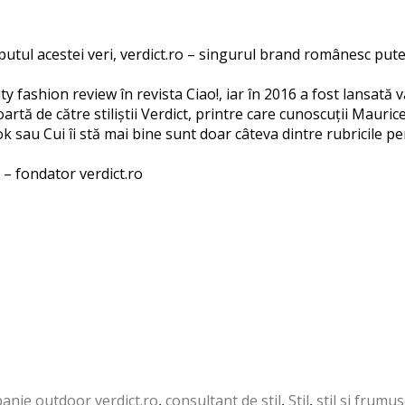
putul acestei veri, verdict.ro – singurul brand românesc pute
ty fashion review în revista Ciao!, iar în 2016 a fost lansată v
artă de către stiliștii Verdict, printre care cunoscuții Mauri
 sau Cui îi stă mai bine sunt doar câteva dintre rubricile p
 – fondator verdict.ro
anie outdoor verdict.ro
,
consultant de stil
,
Stil
,
stil si frumu