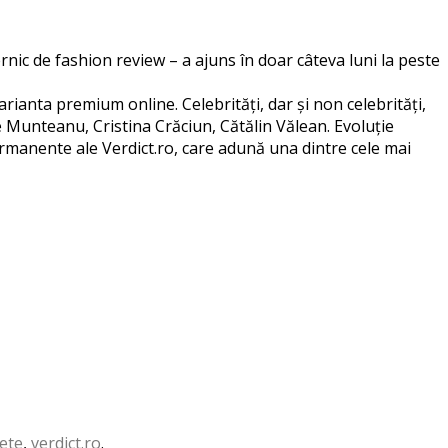
rnic de fashion review – a ajuns în doar câteva luni la peste
arianta premium online. Celebrități, dar și non celebrități,
ce Munteanu, Cristina Crăciun, Cătălin Vălean. Evoluție
ermanente ale Verdict.ro, care adună una dintre cele mai
sete
,
verdict.ro
.