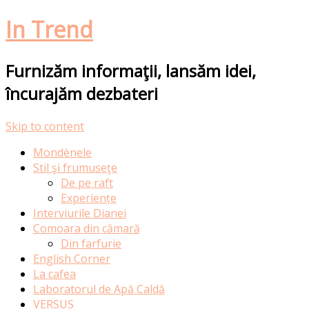
In Trend
Furnizăm informaţii, lansăm idei,
încurajăm dezbateri
Skip to content
Mondènele
Stil şi frumuseţe
De pe raft
Experiențe
Interviurile Dianei
Comoara din cămară
Din farfurie
English Corner
La cafea
Laboratorul de Apă Caldă
VERSUS