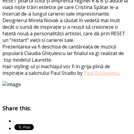
RESET poartă stilul și amprenta reginei R & B și aduce la
viață niște trăiri estetice pe care Cristina Spătar le-a
încercat de-a lungul carierei sale impresionante.
Designerul Mirela Novak a căutat în vedetă mai mult
decât o sursă de inspirație și a reușit să creioneze o
fațetă nouă a personalității artistei, care dă prin RESET
un “restart” vieții si carierei sale.
Prezentarea va fi deschisa de cantăreața de muzică
populară Claudia Ghițulescu iar finalul va gi realizat de
top modelul Laurette.
Hair-styling-ul și machiajul vor fi în grija plină de
inspirație a salonului Paul Studio by
Paul Bălăneanu
.
Share this: