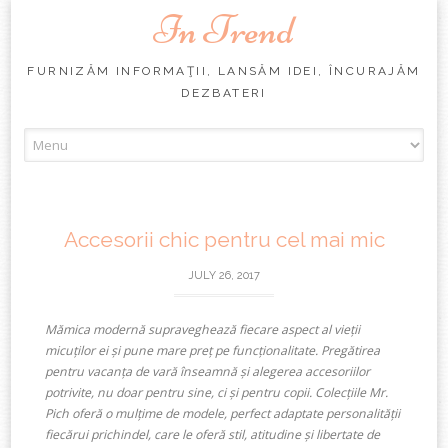
In Trend
FURNIZĂM INFORMAŢII, LANSĂM IDEI, ÎNCURAJĂM
DEZBATERI
Skip
to
content
Accesorii chic pentru cel mai mic
JULY 26, 2017
Mămica modernă supraveghează fiecare aspect al vieții
micuților ei și pune mare preț pe funcționalitate. Pregătirea
pentru vacanța de vară înseamnă și alegerea accesoriilor
potrivite, nu doar pentru sine, ci și pentru copii. Colecțiile Mr.
Pich oferă o mulțime de modele, perfect adaptate personalității
fiecărui prichindel, care le oferă stil, atitudine și libertate de