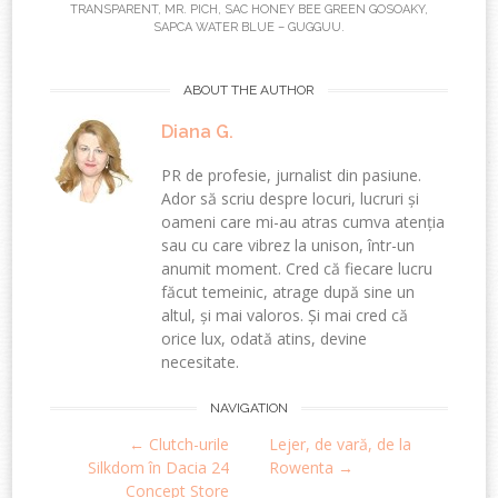
TRANSPARENT
,
MR. PICH
,
SAC HONEY BEE GREEN GOSOAKY
,
SAPCA WATER BLUE – GUGGUU
.
ABOUT THE AUTHOR
Diana G.
PR de profesie, jurnalist din pasiune.
Ador să scriu despre locuri, lucruri și
oameni care mi-au atras cumva atenția
sau cu care vibrez la unison, într-un
anumit moment. Cred că fiecare lucru
făcut temeinic, atrage după sine un
altul, și mai valoros. Și mai cred că
orice lux, odată atins, devine
necesitate.
Post
NAVIGATION
←
Clutch-urile
Lejer, de vară, de la
navigation
Silkdom în Dacia 24
Rowenta
→
Concept Store