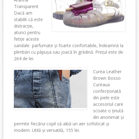
Transparent
Dacă am
stabilit că este
distracție,
atunci pentru
fetițe aceste
sandale parfumate și foarte confortabile, îndeamnă la
plimbări cu păpușa sau joacă în grădină. Prețul este de
264 de lei.
Curea Leather
Brown Bosso
Cureaua
confecționată
din piele este
accesoriul care
scoate o ținută
din anonimat și
permite fiecărui copil să aibă un aer sofisticat și
modern. Utilă și versatilă, 155 lei.