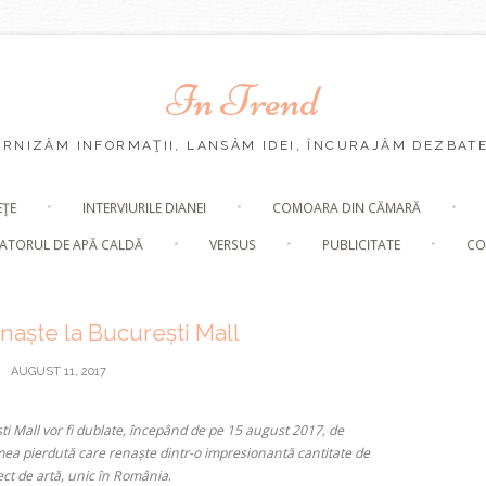
In Trend
URNIZĂM INFORMAŢII, LANSĂM IDEI, ÎNCURAJĂM DEZBATE
Skip
EŢE
INTERVIURILE DIANEI
COMOARA DIN CĂMARĂ
to
content
ATORUL DE APĂ CALDĂ
VERSUS
PUBLICITATE
CO
enaște la București Mall
AUGUST 11, 2017
ti Mall vor fi dublate, începând de pe 15 august 2017, de
 lumea pierdută care renaște dintr-o impresionantă cantitate de
.
ect de artă, unic în România