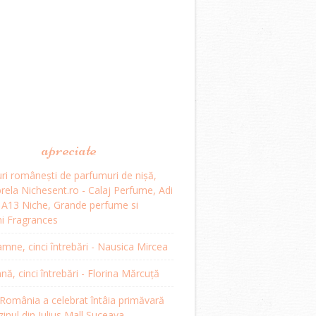
apreciate
ri românești de parfumuri de nișă,
ela Nichesent.ro - Calaj Perfume, Adi
, A13 Niche, Grande perfume si
i Fragrances
mne, cinci întrebări - Nausica Mircea
, cinci întrebări - Florina Mărcuță
omânia a celebrat întâia primăvară
inul din Iulius Mall Suceava