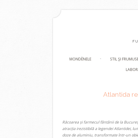
F
MONDÈNELE
STIL ŞI FRUMUS
LABOR
Atlantida r
Răcoarea și farmecul fântânii de la Bucureș
atracția irezistibilă a legendei Atlantidei,
doze de aluminiu, transformate într-un obi