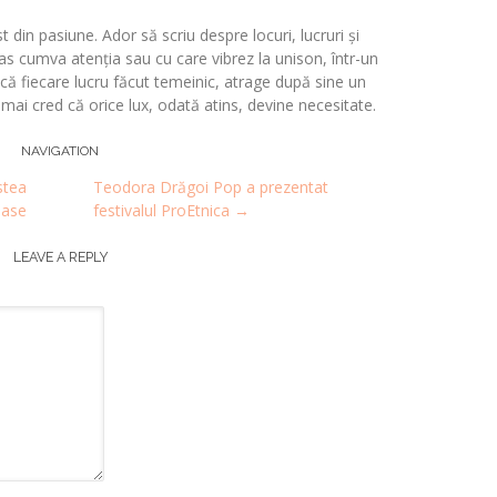
t din pasiune. Ador să scriu despre locuri, lucruri și
s cumva atenția sau cu care vibrez la unison, într-un
 fiecare lucru făcut temeinic, atrage după sine un
i mai cred că orice lux, odată atins, devine necesitate.
NAVIGATION
stea
Teodora Drăgoi Pop a prezentat
oase
festivalul ProEtnica
→
LEAVE A REPLY