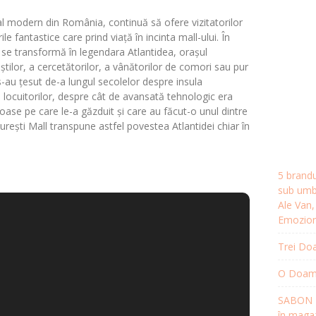
al modern din România, continuă să ofere vizitatorilor
le fantastice care prind viață în incinta mall-ului. În
 se transformă în legendara Atlantidea, orașul
iștilor, a cercetătorilor, a vânătorilor de comori sau pur
 s-au țesut de-a lungul secolelor despre insula
 locuitorilor, despre cât de avansată tehnologic era
oase pe care le-a găzduit și care au făcut-o unul dintre
rești Mall transpune astfel povestea Atlantidei chiar în
5 brandu
sub umbr
Ale Van
Emozion
Trei Doa
O Doamnă
SABON R
în magaz