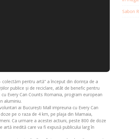
Sabon Re
 colectăm pentru artă” a început din dorința de a
iilor publice și de reciclare, atât de benefic pentru
riat cu Every Can Counts Romania, program european
in aluminiu.
voluntari ai București Mall impreuna cu Every Can
doze pe o raza de 4 km, pe plaja din Mamaia,
meni. Ca urmare a acestei actiuni, peste 800 de doze
 artă inedită care va fi expusă publicului larg în