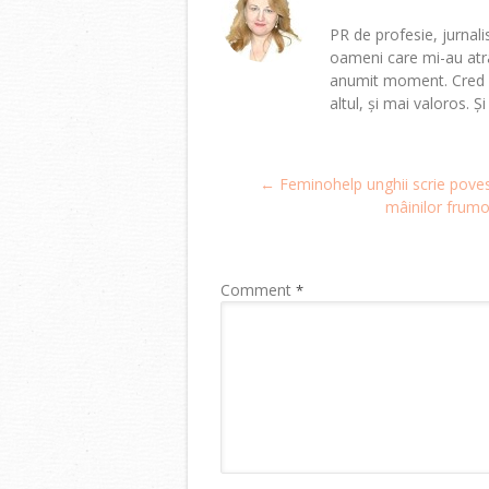
PR de profesie, jurnalis
oameni care mi-au atra
anumit moment. Cred că
altul, și mai valoros. Ș
Post
←
Feminohelp unghii scrie pove
navigation
mâinilor frum
Comment
*