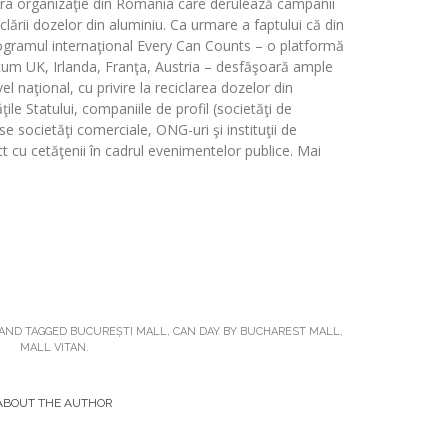
ura organizaţie din România care derulează campanii
clării dozelor din aluminiu. Ca urmare a faptului că din
ogramul internaţional Every Can Counts – o platformă
cum UK, Irlanda, Franţa, Austria – desfăşoară ample
el naţional, cu privire la reciclarea dozelor din
ile Statului, companiile de profil (societăţi de
se societăţi comerciale, ONG-uri şi instituţii de
ct cu cetăţenii în cadrul evenimentelor publice. Mai
AND TAGGED
BUCUREȘTI MALL
,
CAN DAY BY BUCHAREST MALL
,
MALL VITAN
.
ABOUT THE AUTHOR