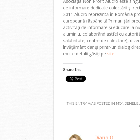
Asociaţia Non Profit Alucro este sing
de informare dedicate colectării şi reci
2011 Alucro reprezintă în România pr
europeană răspândită în mari ţări pre
activităţi de informare şi educare la niv
aluminiu, colaborând astfel cu autorităţ
salubritate, centre de colectare), diver
învăţământ dar şi printr-un dialog dire
multe detalii găsiţi pe
site
Share this:
THIS ENTRY WAS POSTED IN
MONDÈNELE
Diana G.