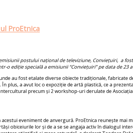
ul ProEtnica
isiunii postului național de televiziune, Conviețuiri, a fost 
ntr-o ediție specială a emisiunii “Conviețuiri” pe data de 23 
 unde au fost etalate diverse obiecte tradiționale, fabricate d
În plus, a avut loc o expoziție de artă plastică, ce a prezent
intercultural precum și 2 workshop-uri derulate de Asociația 
a acestui eveniment de anvergură. ProEtnica reunește mai mul
i obiceiurile lor și de a se se angaja activ în dialogul intercu