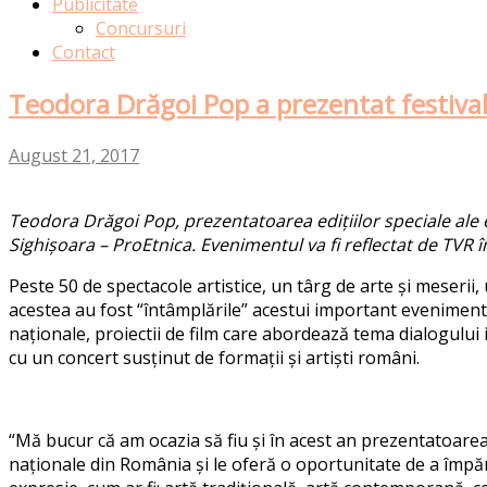
Publicitate
Concursuri
Contact
Teodora Drăgoi Pop a prezentat festival
August 21, 2017
Teodora Drăgoi Pop, prezentatoarea edițiilor speciale ale em
Sighișoara – ProEtnica. Evenimentul va fi reflectat de TVR î
Peste 50 de spectacole artistice, un târg de arte și meserii,
acestea au fost “întâmplările” acestui important eveniment. 
naționale, proiectii de film care abordează tema dialogului 
cu un concert susținut de formații și artiști români.
“Mă bucur că am ocazia să fiu și în acest an prezentatoare
naționale din România și le oferă o oportunitate de a împărtăș