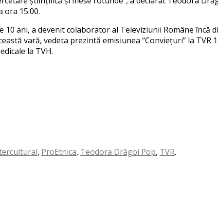
rcetare științifică și mese rotunde”, a declarat Teodora Drăgoi
a ora 15.00.
10 ani, a devenit colaborator al Televiziunii Române încă din
astă vară, vedeta prezintă emisiunea “Conviețuri” la TVR 1 și
medicale la TVH.
ntercultural
,
ProEtnica
,
Teodora Drăgoi Pop
,
TVR
.