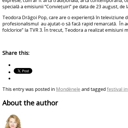
expresie, cum ar fi: artă tradițională, artă contemporană, ce
specială a emisiunii “Conviețuiri” pe data de 23 august, de l
Teodora Drăgoi Pop, care are o experiență în televiziune de 
profesionalismul au ajutat-o să facă rapid remarcată. În ace
folclorice” la TVR 3. În trecut, Teodora a realizat emisiuni 
Share this:
This entry was posted in
Mondènele
and tagged
festival i
About the author