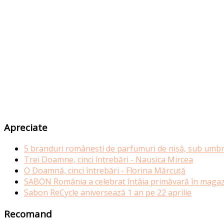
Apreciate
5 branduri românești de parfumuri de nișă, sub umbr
Trei Doamne, cinci întrebări - Nausica Mircea
O Doamnă, cinci întrebări - Florina Mărcuță
SABON România a celebrat întâia primăvară în magazi
Sabon ReCycle aniversează 1 an pe 22 aprilie
Recomand