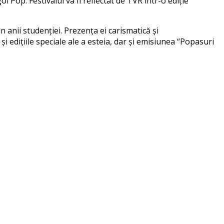
 Pop. Festivalul va fi reflectat de TVR într-o ediție
 anii studenției. Prezența ei carismatică și
 edițiile speciale ale a esteia, dar și emisiunea “Popasuri