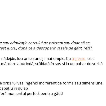
le sau admirația cercului de prieteni sau doar să se
est lucru, după ce a descoperit vasele de gătit Tefal
 nădejde, lucrurile sunt și mai simple. Cu
Ingenio
, trec
cu mâncare aburindă, scăldată în sos și la un pahar de vorbă
te oricărui vas Ingenio indiferent de formă sau dimensiune.
 spațiu în dulap.
oferă momentul perfect pentru gătit!