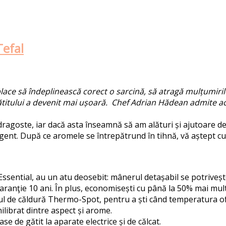
Tefal
 place să îndeplinească corect o sarcină, să atragă mulțumiri
gătitului a devenit mai ușoară. Chef Adrian Hădean admite ac
dragoste, iar dacă asta înseamnă să am alături și ajutoare de
eligent. După ce aromele se întrepătrund în tihnă, vă aștept 
Essential, au un atu deosebit: mânerul detașabil se potriveș
aranţie 10 ani. În plus, economisești cu până la 50% mai mult
orul de căldură Thermo-Spot, pentru a ști când temperatura 
ilibrat dintre aspect și arome.
e de gătit la aparate electrice și de călcat.