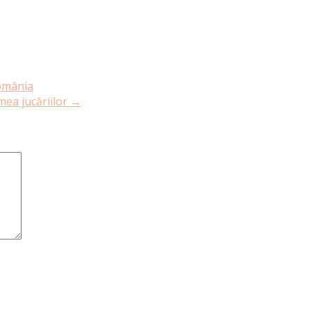
România
mea jucăriilor
→