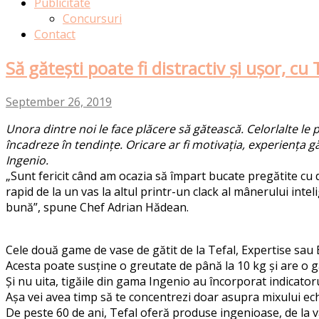
Publicitate
Concursuri
Contact
Să gătești poate fi distractiv și ușor, cu 
September 26, 2019
Unora dintre noi le face plăcere să gătească. Celorlalte le
încadreze în tendințe. Oricare ar fi motivația, experiența 
Ingenio.
„Sunt fericit când am ocazia să împart bucate pregătite cu 
rapid de la un vas la altul printr-un clack al mânerului int
bună”, spune Chef Adrian Hădean.
Cele două game de vase de gătit de la Tefal, Expertise sau 
Acesta poate susține o greutate de până la 10 kg și are o g
Și nu uita, tigăile din gama Ingenio au încorporat indicat
Așa vei avea timp să te concentrezi doar asupra mixului ech
De peste 60 de ani, Tefal oferă produse ingenioase, de la vas