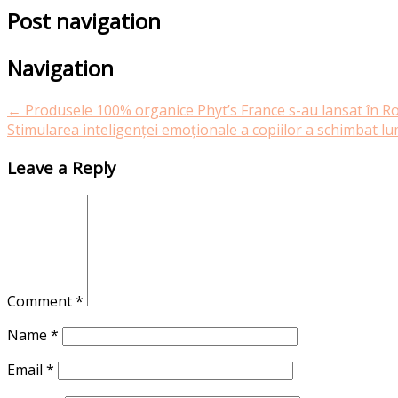
Post navigation
Navigation
←
Produsele 100% organice Phyt’s France s-au lansat în 
Stimularea inteligenței emoționale a copiilor a schimbat lu
Leave a Reply
Comment
*
Name
*
Email
*