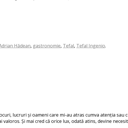
Adrian Hădean
,
gastronomie
,
Tefal
,
Tefal Ingenio
.
 locuri, lucruri și oameni care mi-au atras cumva atenția sau
i valoros. Și mai cred că orice lux, odată atins, devine necesit