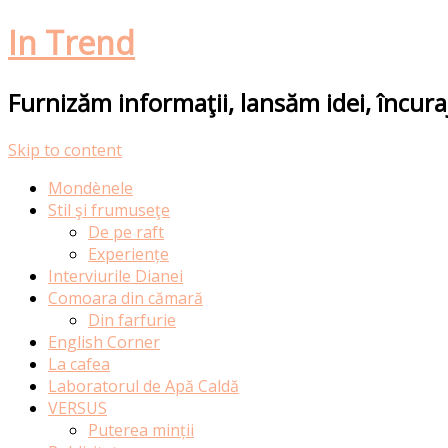
In Trend
Furnizăm informaţii, lansăm idei, încur
Skip to content
Mondènele
Stil şi frumuseţe
De pe raft
Experiențe
Interviurile Dianei
Comoara din cămară
Din farfurie
English Corner
La cafea
Laboratorul de Apă Caldă
VERSUS
Puterea minții